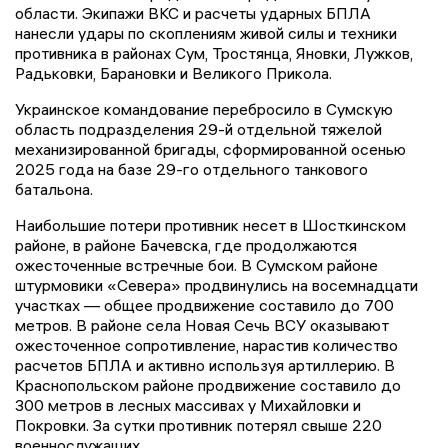
области. Экипажи ВКС и расчеты ударных БПЛА
нанесли удары по скоплениям живой силы и техники
противника в районах Сум, Тростянца, Яновки, Лужков,
Радьковки, Барановки и Великого Прикола.
Украинское командование перебросило в Сумскую
область подразделения 29-й отдельной тяжелой
механизированной бригады, сформированной осенью
2025 года на базе 29-го отдельного танкового
батальона.
Наибольшие потери противник несет в Шосткинском
районе, в районе Бачевска, где продолжаются
ожесточенные встречные бои. В Сумском районе
штурмовики «Севера» продвинулись на восемнадцати
участках — общее продвижение составило до 700
метров. В районе села Новая Сечь ВСУ оказывают
ожесточенное сопротивление, нарастив количество
расчетов БПЛА и активно используя артиллерию. В
Краснопольском районе продвижение составило до
300 метров в лесных массивах у Михайловки и
Покровки. За сутки противник потерял свыше 220
военнослужащих