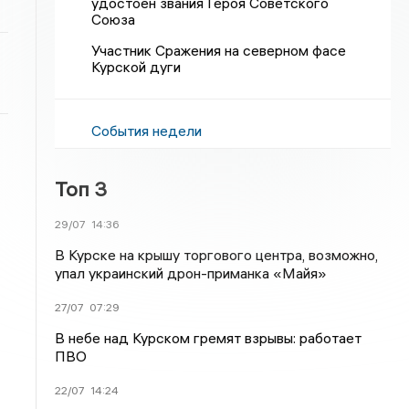
удостоен звания Героя Советского
Союза
Участник Сражения на северном фасе
Курской дуги
События недели
Топ 3
29/07
14:36
В Курске на крышу торгового центра, возможно,
упал украинский дрон-приманка «Майя»
27/07
07:29
В небе над Курском гремят взрывы: работает
ПВО
22/07
14:24