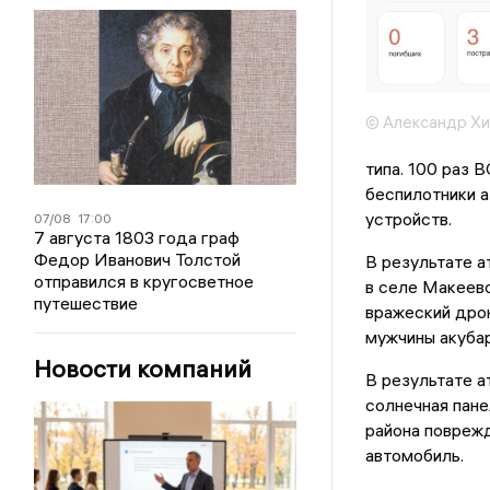
© Александр Х
типа. 100 раз 
беспилотники 
устройств.
07/08
17:00
7 августа 1803 года граф
Федор Иванович Толстой
В результате а
отправился в кругосветное
в селе Макеево
путешествие
вражеский дрон
мужчины акубар
Новости компаний
В результате 
солнечная пан
района поврежд
автомобиль.