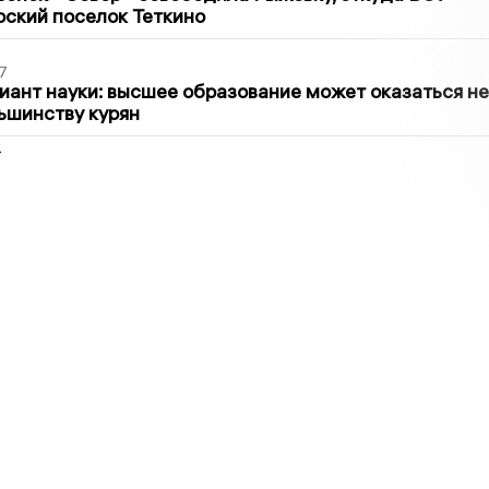
рский поселок Теткино
7
иант науки: высшее образование может оказаться не
ьшинству курян
2