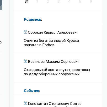
31
1
2
3
4
5
6
Родились
:
Сорокин Кирилл Алексеевич
Один из богатых людей Курска,
о
попадал в Forbes
Васильев Максим Сергеевич
Скандальный экс-депутат, арестован
по делу оборонных сооружений
События
:
Константин Степанович Седов