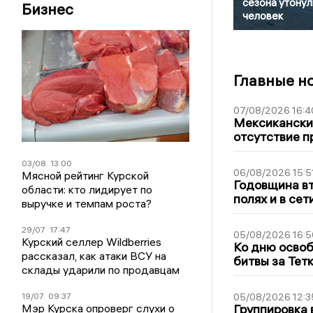
сезона утонул
Бизнес
человек
Главные н
07/08/2026 16:4
Мексиканский
отсутствие п
03/08
13:00
06/08/2026 15:5
Мясной рейтинг Курской
Годовщина вт
области: кто лидирует по
полях и в се
выручке и темпам роста?
29/07
17:47
05/08/2026 16:5
Курский селлер Wildberries
Ко дню освоб
рассказал, как атаки ВСУ на
битвы за Тет
склады ударили по продавцам
19/07
09:37
05/08/2026 12:3
Мэр Курска опроверг слухи о
Группировка 