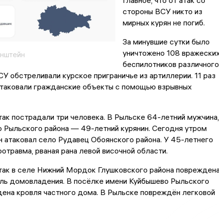
Главное, что от атак со
стороны ВСУ никто из
мирных курян не погиб.
За минувшие сутки было
уничтожено 108 вражески
инштейн
беспилотников различного
ВСУ обстреливали курское приграничье из артиллерии. 11 раз
атаковали гражданские объекты с помощью взрывных
так пострадали три человека. В Рыльске 64-летний мужчина,
 Рыльского района — 49-летний курянин. Сегодня утром
 атаковал село Рудавец Обоянского района. У 45-летнего
отравма, рваная рана левой височной области.
атак в селе Нижний Мордок Глушковского района поврежден
ель домовладения. В посёлке имени Куйбышево Рыльского
ена кровля частного дома. В Рыльске повреждён легковой