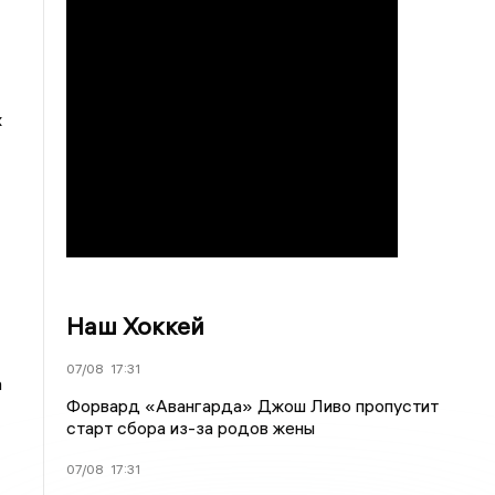
х
Наш Хоккей
07/08
17:31
а
Форвард «Авангарда» Джош Ливо пропустит
старт сбора из-за родов жены
07/08
17:31