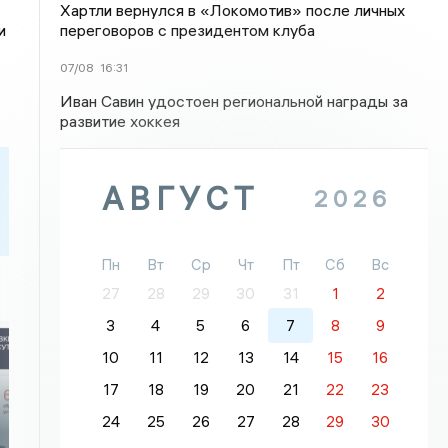
Хартли вернулся в «Локомотив» после личных
переговоров с президентом клуба
и
07/08
16:31
Иван Савин удостоен региональной награды за
развитие хоккея
АВГУСТ
2026
Пн
Вт
Ср
Чт
Пт
Сб
Вс
27
28
29
30
31
1
2
3
4
5
6
7
8
9
10
11
12
13
14
15
16
17
18
19
20
21
22
23
24
25
26
27
28
29
30