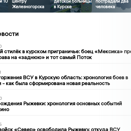
и 10
центру
детской больницы
пострадали два
Железногорска
в Курске
человека
овости
0
 стилёк в курском приграничье: боец «Мексика» пр
рава на «заднюю» и тот самый Поток
1
оржения ВСУ в Курскую область: хронология боев в
ти - как была сформирована новая реальность
0
ождения Рыжевки: хронология основных событий
кино
5
войск «Север» освободила Рыжевку, откуда ВСУ