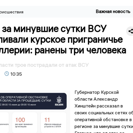
Важная новость
оисшествия
 за минувшие сутки ВСУ
ливали курское приграничье
ллерии: ранены три человека
ласти трое пострадали от атак ВСУ
10:35
Губернатор Курской
области Александр
Хинштейн рассказал в
своих социальных сетях о
оперативной обстановке в
регионе за минувшие сутки