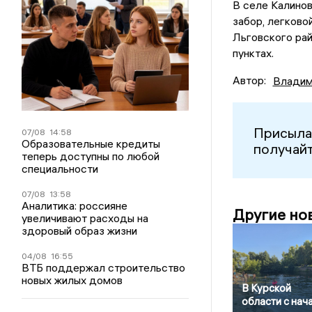
В селе Калинов
забор, легково
Льговского ра
пунктах.
Автор:
Владим
Присыла
07/08
14:58
Образовательные кредиты
получайт
теперь доступны по любой
специальности
07/08
13:58
Аналитика: россияне
Другие но
увеличивают расходы на
здоровый образ жизни
04/08
16:55
ВТБ поддержал строительство
новых жилых домов
В Курской
области с нач