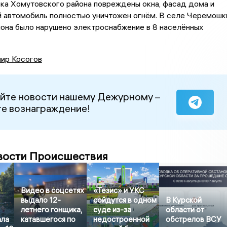
ка Хомутовского района повреждены окна, фасад дома и
й автомобиль полностью уничтожен огнём. В селе Черемошк
йона было нарушено электроснабжение в 8 населённых
ир Косогов
йте новости нашему Дежурному –
е вознаграждение!
вости Происшествия
Видео в соцсетях
«Тезис» и УКС
выдало 12-
сойдутся в одном
В Курской
летнего гонщика,
суде из-за
области от
ала
катавшегося по
недостроенной
обстрелов ВСУ