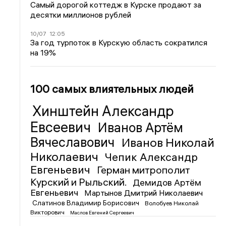
Самый дорогой коттедж в Курске продают за
десятки миллионов рублей
10/07
12:05
За год турпоток в Курскую область сократился
на 19%
100 самых влиятельных людей
Хинштейн Александр
Евсеевич
Иванов Артём
Вячеславович
Иванов Николай
Николаевич
Чепик Александр
Евгеньевич
Герман митрополит
Курский и Рыльский.
Демидов Артём
Евгеньевич
Мартынов Дмитрий Николаевич
Слатинов Владимир Борисович
Волобуев Николай
Викторович
Маслов Евгений Сергеевич