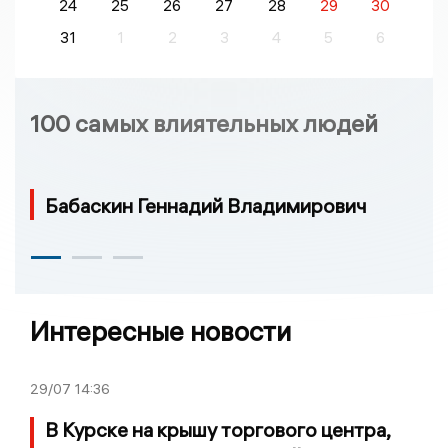
24
25
26
27
28
29
30
31
1
2
3
4
5
6
100 самых влиятельных людей
Бабаскин Геннадий Владимирович
Интересные новости
29/07
14:36
В Курске на крышу торгового центра,