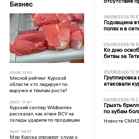
отсутствие п
Бизнес
06/08/2026 15:5
Годовщина вт
полях и в се
05/08/2026 16:5
Ко дню освоб
битвы за Тет
05/08/2026 12:3
03/08
13:00
Группировка 
Мясной рейтинг Курской
атаковали ку
области: кто лидирует по
выручке и темпам роста?
04/08/2026 15:2
29/07
17:47
Грызть брилл
Курский селлер Wildberries
по зубам бол
рассказал, как атаки ВСУ на
склады ударили по продавцам
Новости СМИ
19/07
09:37
Мэр Курска опроверг слухи о