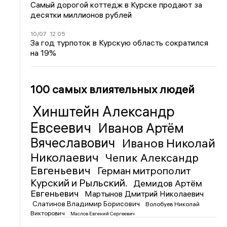
Самый дорогой коттедж в Курске продают за
десятки миллионов рублей
10/07
12:05
За год турпоток в Курскую область сократился
на 19%
100 самых влиятельных людей
Хинштейн Александр
Евсеевич
Иванов Артём
Вячеславович
Иванов Николай
Николаевич
Чепик Александр
Евгеньевич
Герман митрополит
Курский и Рыльский.
Демидов Артём
Евгеньевич
Мартынов Дмитрий Николаевич
Слатинов Владимир Борисович
Волобуев Николай
Викторович
Маслов Евгений Сергеевич