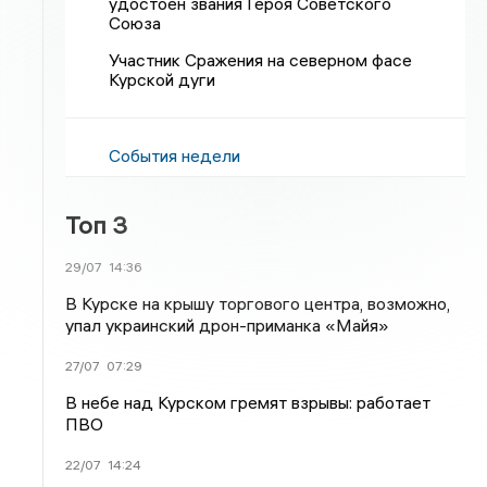
удостоен звания Героя Советского
Союза
Участник Сражения на северном фасе
Курской дуги
События недели
Топ 3
29/07
14:36
В Курске на крышу торгового центра, возможно,
упал украинский дрон-приманка «Майя»
27/07
07:29
В небе над Курском гремят взрывы: работает
ПВО
22/07
14:24