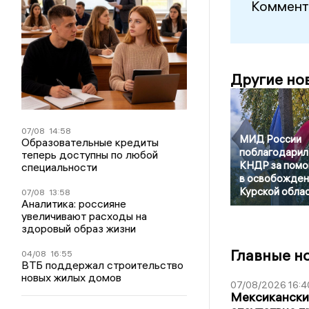
Коммент
Другие но
07/08
14:58
МИД России
Образовательные кредиты
поблагодарил
теперь доступны по любой
КНДР за пом
специальности
в освобожден
Курской обла
07/08
13:58
Аналитика: россияне
увеличивают расходы на
здоровый образ жизни
Главные н
04/08
16:55
ВТБ поддержал строительство
новых жилых домов
07/08/2026 16:4
Мексиканский