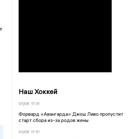
е
Наш Хоккей
07/08
17:31
Форвард «Авангарда» Джош Ливо пропустит
старт сбора из-за родов жены
07/08
17:31