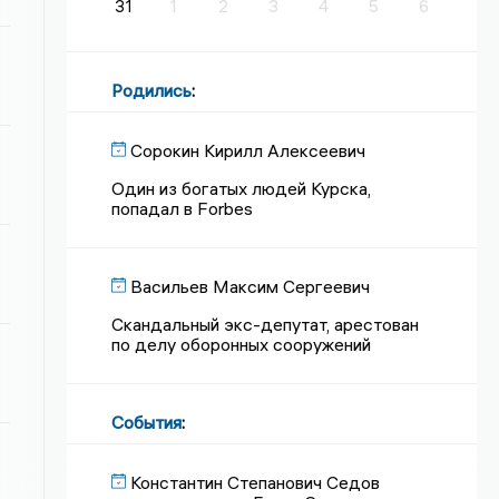
31
1
2
3
4
5
6
Родились
:
Сорокин Кирилл Алексеевич
Один из богатых людей Курска,
попадал в Forbes
Васильев Максим Сергеевич
Скандальный экс-депутат, арестован
по делу оборонных сооружений
События
:
Константин Степанович Седов