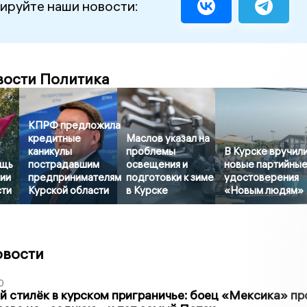
ируйте наши новости:
вости Политика
КПРФ предложила
кредитные
Маслов указал на
каникулы
проблемы
В Курске вручил
ощь
пострадавшим
освещения и
новые партийны
ии
предпринимателям
подготовки к зиме
удостоверения
сти
Курской области
в Курске
«Новым людям»
овости
0
 стилёк в курском приграничье: боец «Мексика» пр