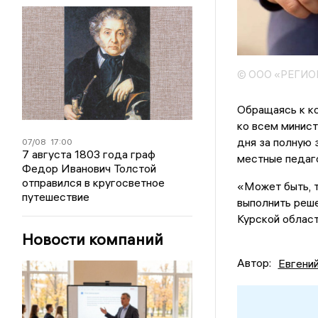
© ООО «РЕГИ
Обращаясь к к
ко всем минист
дня за полную 
07/08
17:00
7 августа 1803 года граф
местные педаго
Федор Иванович Толстой
отправился в кругосветное
«Может быть, т
путешествие
выполнить реше
Курской област
Новости компаний
Автор:
Евгени