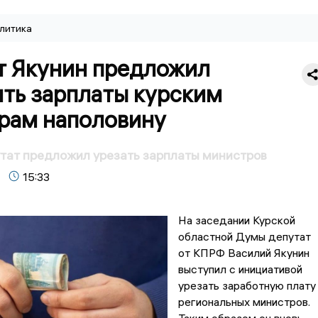
литика
т Якунин предложил
ить зарплаты курским
рам наполовину
тат предложил урезать зарплаты министров
15:33
На заседании Курской
областной Думы депутат
от КПРФ Василий Якунин
выступил с инициативой
урезать заработную плату
региональных министров.