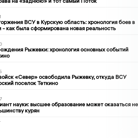
рава на «заднюю» и тот самый Поток
1
оржения ВСУ в Курскую область: хронология боев в
ти - как была сформирована новая реальность
0
ождения Рыжевки: хронология основных событий
кино
5
войск «Север» освободила Рыжевку, откуда ВСУ
рский поселок Теткино
7
иант науки: высшее образование может оказаться не
ьшинству курян
2