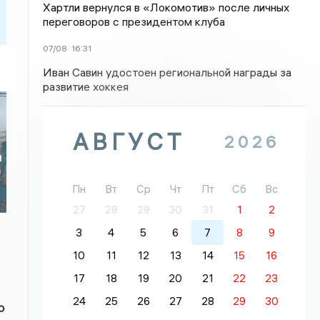
Хартли вернулся в «Локомотив» после личных
переговоров с президентом клуба
07/08
16:31
Иван Савин удостоен региональной награды за
развитие хоккея
АВГУСТ
2026
и
е
Пн
Вт
Ср
Чт
Пт
Сб
Вс
27
28
29
30
31
1
2
3
4
5
6
7
8
9
10
11
12
13
14
15
16
17
18
19
20
21
22
23
24
25
26
27
28
29
30
о