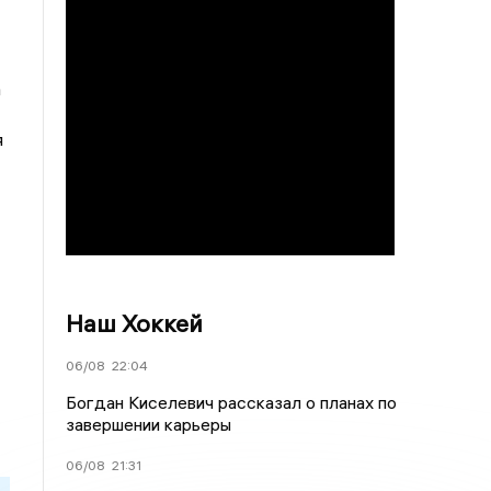
а
я
Наш Хоккей
06/08
22:04
Богдан Киселевич рассказал о планах по
завершении карьеры
06/08
21:31