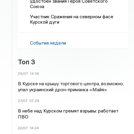
удостоен звания Героя Советского
Союза
Участник Сражения на северном фасе
Курской дуги
События недели
Топ 3
29/07
14:36
В Курске на крышу торгового центра, возможно,
упал украинский дрон-приманка «Майя»
27/07
07:29
В небе над Курском гремят взрывы: работает
ПВО
22/07
14:24