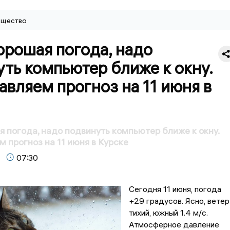
щество
орошая погода, надо
ть компьютер ближе к окну.
вляем прогноз на 11 июня в
я погода, надо подвинуть компьютер ближе к окну.
 прогноз на 11 июня в Курске
07:30
Сегодня 11 июня, погода
+29 градусов. Ясно, ветер
тихий, южный 1.4 м/с.
Атмосферное давление