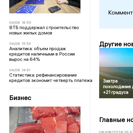
Коммент
04/08
16:55
ВТБ поддержал строительство
новых жилых домов
Другие но
04/08
15:53
Аналитика: объем продаж
кредитов наличными в России
вырос на 64%
04/08
14:51
Статистика: рефинансирование
кредитов экономит четверть платежа
Завтра
похолодание 
+21 градуса
Бизнес
Главные н
06/08/2026 15:5