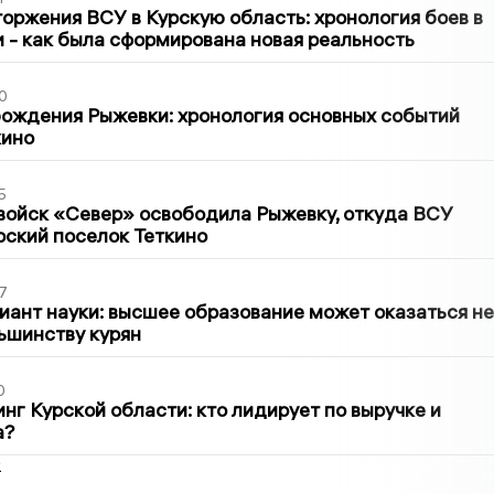
оржения ВСУ в Курскую область: хронология боев в
ти - как была сформирована новая реальность
0
ождения Рыжевки: хронология основных событий
кино
5
войск «Север» освободила Рыжевку, откуда ВСУ
рский поселок Теткино
7
иант науки: высшее образование может оказаться не
ьшинству курян
0
нг Курской области: кто лидирует по выручке и
а?
2