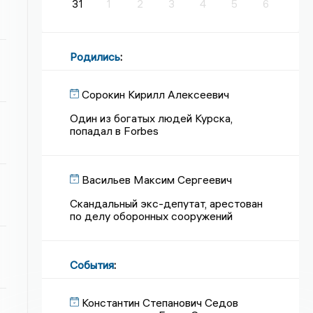
31
1
2
3
4
5
6
Родились
:
Сорокин Кирилл Алексеевич
Один из богатых людей Курска,
попадал в Forbes
Васильев Максим Сергеевич
Скандальный экс-депутат, арестован
по делу оборонных сооружений
События
:
Константин Степанович Седов