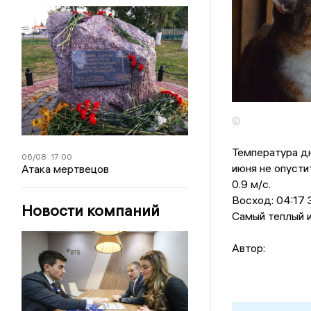
©
Температура дн
06/08
17:00
июня не опусти
Атака мертвецов
0.9 м/с.
Восход: 04:17 З
Новости компаний
Самый теплый и
Автор: