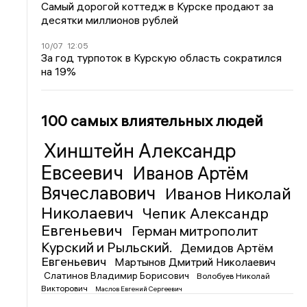
Самый дорогой коттедж в Курске продают за
десятки миллионов рублей
10/07
12:05
За год турпоток в Курскую область сократился
на 19%
100 самых влиятельных людей
Хинштейн Александр
Евсеевич
Иванов Артём
Вячеславович
Иванов Николай
Николаевич
Чепик Александр
Евгеньевич
Герман митрополит
Курский и Рыльский.
Демидов Артём
Евгеньевич
Мартынов Дмитрий Николаевич
Слатинов Владимир Борисович
Волобуев Николай
Викторович
Маслов Евгений Сергеевич