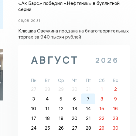
«Ак Барс» победил «Нефтяник» в буллитной
серии
06/08
20:31
Клюшка Овечкина продана на благотворительных
торгах за 940 тысяч рублей
АВГУСТ
2026
е
Пн
Вт
Ср
Чт
Пт
Сб
Вс
0
27
28
29
30
31
1
2
3
4
5
6
7
8
9
10
11
12
13
14
15
16
17
18
19
20
21
22
23
24
25
26
27
28
29
30