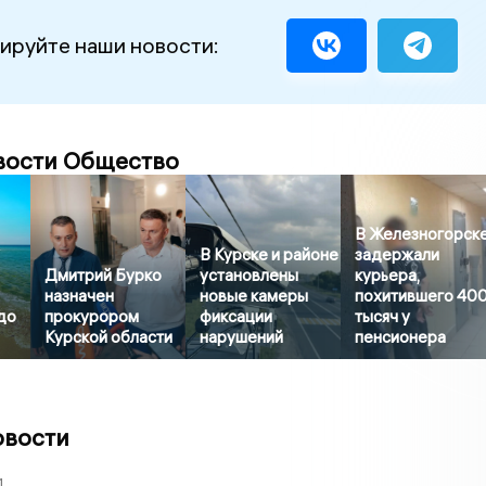
ируйте наши новости:
вости Общество
В Железногорск
В Курске и районе
задержали
Дмитрий Бурко
установлены
курьера,
назначен
новые камеры
похитившего 40
до
прокурором
фиксации
тысяч у
Курской области
нарушений
пенсионера
овости
1