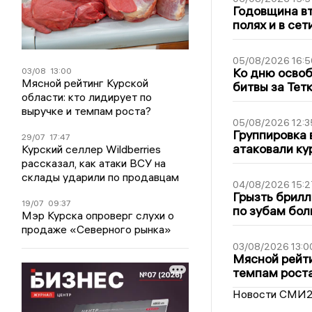
Годовщина вт
полях и в се
05/08/2026 16:5
Ко дню освоб
03/08
13:00
Мясной рейтинг Курской
битвы за Тет
области: кто лидирует по
выручке и темпам роста?
05/08/2026 12:3
Группировка 
29/07
17:47
атаковали ку
Курский селлер Wildberries
рассказал, как атаки ВСУ на
склады ударили по продавцам
04/08/2026 15:2
Грызть брилл
19/07
09:37
по зубам бол
Мэр Курска опроверг слухи о
продаже «Северного рынка»
03/08/2026 13:0
Мясной рейти
темпам рост
Новости СМИ