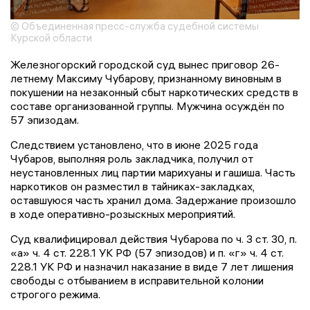
© Объединенная пресс-служба судебной системы
Курской области
Железногорский городской суд вынес приговор 26-
летнему Максиму Чубарову, признанному виновным в
покушении на незаконный сбыт наркотических средств в
составе организованной группы. Мужчина осуждён по
57 эпизодам.
Следствием установлено, что в июне 2025 года
Чубаров, выполняя роль закладчика, получил от
неустановленных лиц партии марихуаны и гашиша. Часть
наркотиков он разместил в тайниках-закладках,
оставшуюся часть хранил дома. Задержание произошло
в ходе оперативно-розыскных мероприятий.
Суд квалифицировал действия Чубарова по ч. 3 ст. 30, п.
«а» ч. 4 ст. 228.1 УК РФ (57 эпизодов) и п. «г» ч. 4 ст.
228.1 УК РФ и назначил наказание в виде 7 лет лишения
свободы с отбыванием в исправительной колонии
строгого режима.