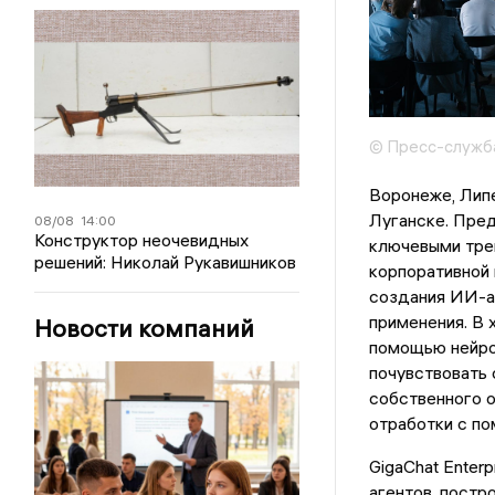
© Пресс-служб
Воронеже, Липе
Луганске. Пре
08/08
14:00
Конструктор неочевидных
ключевыми тре
решений: Николай Рукавишников
корпоративной 
создания ИИ-а
применения. В 
Новости компаний
помощью нейрос
почувствовать 
собственного о
отработки с п
GigaChat Enter
агентов, постр