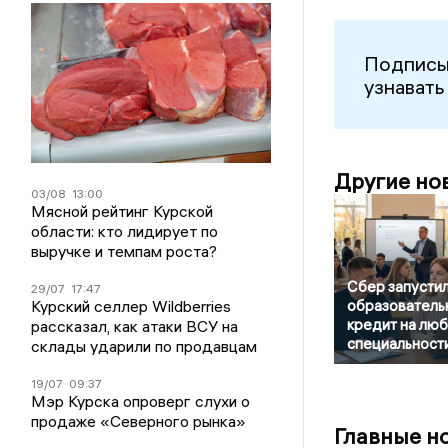
Подписы
узнавать
Другие но
03/08
13:00
Мясной рейтинг Курской
области: кто лидирует по
выручке и темпам роста?
Сбер запусти
29/07
17:47
Курский селлер Wildberries
образователь
кредит на лю
рассказал, как атаки ВСУ на
специальност
склады ударили по продавцам
19/07
09:37
Мэр Курска опроверг слухи о
продаже «Северного рынка»
Главные н