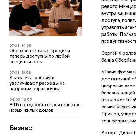
реестр Минциф
внутри защище
доступа, полит
управлять аген
работы. Пользо
продуктивности
07/08
14:58
Образовательные кредиты
Сергей Фролов
теперь доступны по любой
банка Сбербанк
специальности
«Такие форматы
07/08
13:58
Аналитика: россияне
достаточный об
увеличивают расходы на
цифровые аксел
здоровый образ жизни
базовых вещей 
что может Гига
04/08
16:55
ВТБ поддержал строительство
самим участник
новых жилых домов
Пришел, увидел
трансформации
Бизнес
Автор:
Диана 