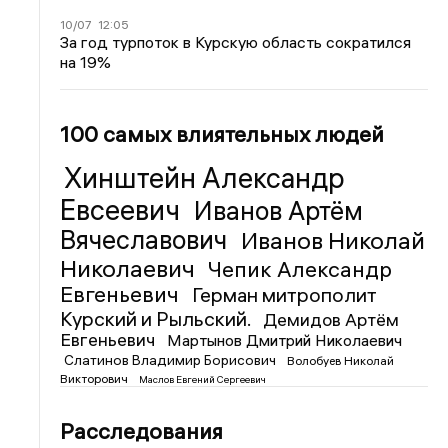
10/07
12:05
За год турпоток в Курскую область сократился
на 19%
100 самых влиятельных людей
Хинштейн Александр
Евсеевич
Иванов Артём
Вячеславович
Иванов Николай
Николаевич
Чепик Александр
Евгеньевич
Герман митрополит
Курский и Рыльский.
Демидов Артём
Евгеньевич
Мартынов Дмитрий Николаевич
Слатинов Владимир Борисович
Волобуев Николай
Викторович
Маслов Евгений Сергеевич
Расследования