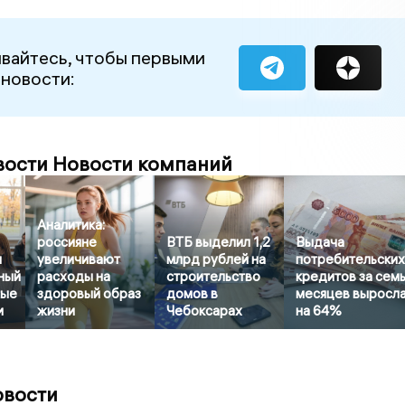
вайтесь, чтобы первыми
 новости:
вости Новости компаний
Аналитика:
россияне
ВТБ выделил 1,2
Выдача
л
увеличивают
млрд рублей на
потребительски
ный
расходы на
строительство
кредитов за сем
бые
здоровый образ
домов в
месяцев выросл
и
жизни
Чебоксарах
на 64%
овости