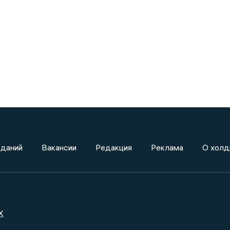
зданий
Вакансии
Редакция
Реклама
О холд
X