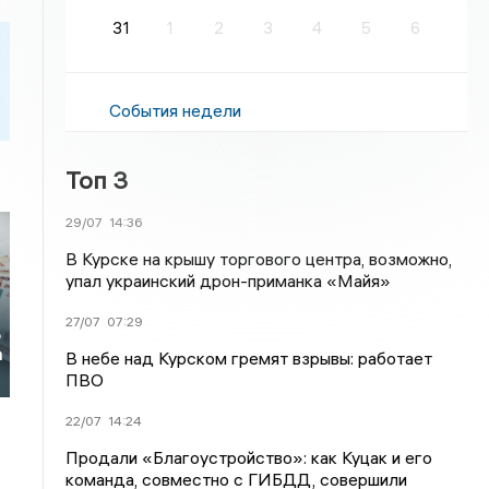
31
1
2
3
4
5
6
События недели
Топ 3
29/07
14:36
В Курске на крышу торгового центра, возможно,
упал украинский дрон-приманка «Майя»
х
27/07
07:29
ь
а
В небе над Курском гремят взрывы: работает
ПВО
22/07
14:24
Продали «Благоустройство»: как Куцак и его
команда, совместно с ГИБДД, совершили