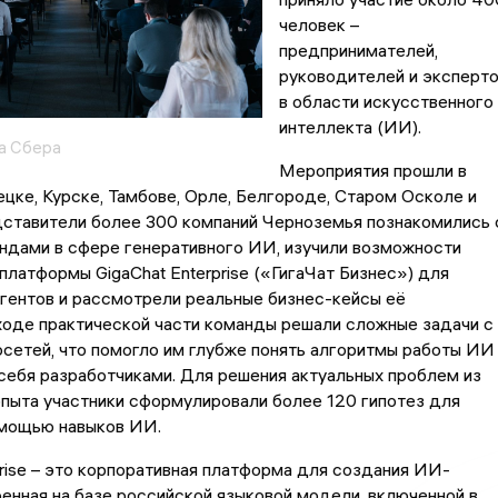
человек –
предпринимателей,
руководителей и эксперт
в области искусственного
интеллекта (ИИ).
а Сбера
Мероприятия прошли в
цке, Курске, Тамбове, Орле, Белгороде, Старом Осколе и
дставители более 300 компаний Черноземья познакомились 
ндами в сфере генеративного ИИ, изучили возможности
платформы GigaChat Enterprise («ГигаЧат Бизнес») для
гентов и рассмотрели реальные бизнес-кейсы её
ходе практической части команды решали сложные задачи с
етей, что помогло им глубже понять алгоритмы работы ИИ
себя разработчиками. Для решения актуальных проблем из
пыта участники сформулировали более 120 гипотез для
омощью навыков ИИ.
prise – это корпоративная платформа для создания ИИ-
оенная на базе российской языковой модели, включенной в