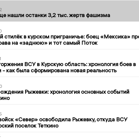
2
ще нашли останки 3,2 тыс. жертв фашизма
0
 стилёк в курском приграничье: боец «Мексика» пр
рава на «заднюю» и тот самый Поток
1
оржения ВСУ в Курскую область: хронология боев в
ти - как была сформирована новая реальность
0
ождения Рыжевки: хронология основных событий
кино
5
войск «Север» освободила Рыжевку, откуда ВСУ
рский поселок Теткино
2