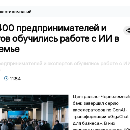
вости компаний
400 предпринимателей и
ов обучились работе с ИИ в
емье
едпринимателей и экспертов обучились работе с И
е
11:54
Центрально-Черноземный
банк завершил серию
акселераторов по GenAI-
трансформации «GigaChat
для бизнеса». В них
приняло участие около 40