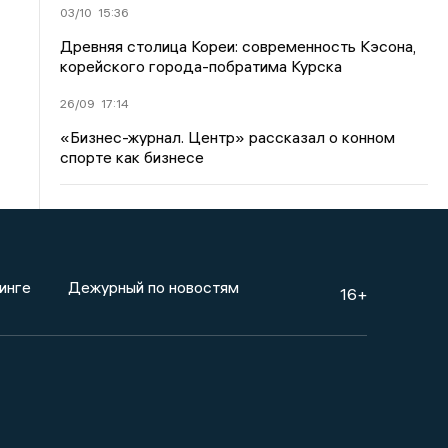
03/10
15:36
Древняя столица Кореи: современность Кэсона,
корейского города-побратима Курска
26/09
17:14
«Бизнес-журнал. Центр» рассказал о конном
спорте как бизнесе
инге
Дежурный по новостям
16+