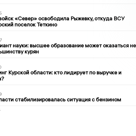
5
войск «Север» освободила Рыжевку, откуда ВСУ
рский поселок Теткино
7
иант науки: высшее образование может оказаться не
ьшинству курян
0
нг Курской области: кто лидирует по выручке и
а?
9
ласти стабилизировалась ситуация с бензином
2