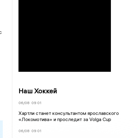
с
Наш Хоккей
06/08
09:01
Хартли станет консультантом ярославского
«Локомотива» и проследит за Volga Cup
06/08
09:01