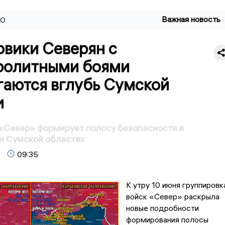
Важная новость
ВО
вики Северян с
ролитными боями
гаются вглубь Сумской
и
«Север» формирует полосу безопасности в
и Сумской областях
09:35
К утру 10 июня группировк
войск «Север» раскрыла
новые подробности
формирования полосы