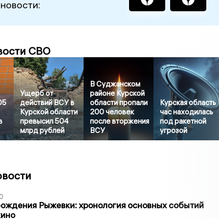
 новости:
вости СВО
В Суджанском
Ущерб от
районе Курской
05
действий ВСУ в
области пропали
Курская область
Курской области
200 человек
час находилась
в
превысил 504
после вторжения
под ракетной
млрд рублей
ВСУ
угрозой
овости
0
ождения Рыжевки: хронология основных событий
кино