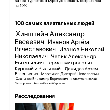
За год турпоток в Курскую область сократился
на 19%
100 самых влиятельных людей
Хинштейн Александр
Евсеевич
Иванов Артём
Вячеславович
Иванов Николай
Николаевич
Чепик Александр
Евгеньевич
Герман митрополит
Курский и Рыльский.
Демидов Артём
Евгеньевич
Мартынов Дмитрий Николаевич
Слатинов Владимир Борисович
Волобуев Николай
Викторович
Маслов Евгений Сергеевич
Расследования