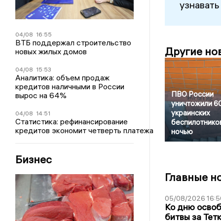
узнавать
04/08
16:55
ВТБ поддержал строительство
Другие но
новых жилых домов
04/08
15:53
Аналитика: объем продаж
кредитов наличными в России
ПВО России
вырос на 64%
уничтожили 6
украинских
04/08
14:51
Статистика: рефинансирование
беспилотнико
кредитов экономит четверть платежа
ночью
Бизнес
Главные н
05/08/2026 16:5
Ко дню освоб
битвы за Тет