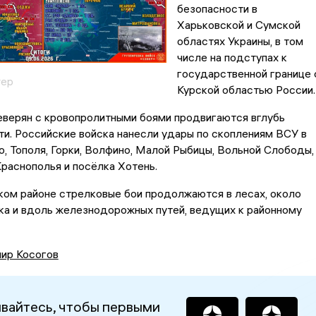
безопасности в
Харьковской и Сумской
областях Украины, в том
числе на подступах к
государственной границе 
тер
Курской областью России.
верян с кровопролитными боями продвигаются вглубь
и. Российские войска нанесли удары по скоплениям ВСУ в
о, Тополя, Горки, Волфино, Малой Рыбицы, Вольной Слободы,
раснополья и посёлка Хотень.
ком районе стрелковые бои продолжаются в лесах, около
ка и вдоль железнодорожных путей, ведущих к районному
ир Косогов
вайтесь, чтобы первыми