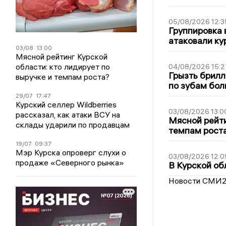
05/08/2026 12:3
Группировка 
атаковали ку
03/08
13:00
Мясной рейтинг Курской
области: кто лидирует по
04/08/2026 15:2
Грызть брилл
выручке и темпам роста?
по зубам бол
29/07
17:47
Курский селлер Wildberries
03/08/2026 13:0
рассказал, как атаки ВСУ на
Мясной рейти
склады ударили по продавцам
темпам рост
19/07
09:37
Мэр Курска опроверг слухи о
03/08/2026 12:0
продаже «Северного рынка»
В Курской об
Новости СМИ