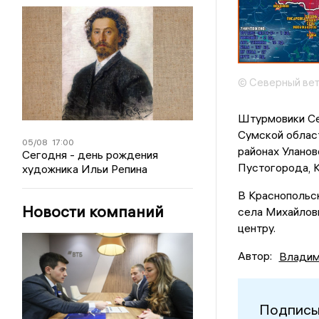
© Северный ве
Штурмовики Се
Сумской област
05/08
17:00
районах Уланов
Сегодня - день рождения
Пустогорода, К
художника Ильи Репина
В Краснопольс
Новости компаний
села Михайлов
центру.
Автор:
Владим
Подписы