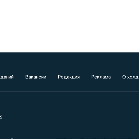
зданий
Вакансии
Редакция
Реклама
О холд
X