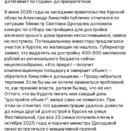
дотягивает по годам» до приоритетной.
8 июня 2026 года на заседании правительства Курской
области Александр Хинштейн публично отчитался по
ситуации. Министр Светлана Дроздова доложила:
конкурс по отбору застройщика для достройки
железногорского дома признан несостоявшимся, заявок
не поступило. Потенциальному инвестору предлагался
участок в Курске, но желающих не нашлось. Губернатор
заявил, что выделять на достройку 400–500 миллионов
рублей из регионального бюджета сейчас
нецелесообразно. «Кто придёт – получит
компенсационную площадку и завершит объект, –
обратился Хинштейн к дольщикам. – Прошу набраться
терпения. Если бы мы не хотели заниматься проблемой,
то, как прежние власти, делали бы вид, что её нет.
Оттого, что вы будете писать мне каждый день
"достройте объект", жильё само не появится». При
этом он отметил, что администрации удалось довести
до конца другой долгострой в Курске на улице
Фестивальной, где все 23 семьи получили ключи в
октябре 2025 года, и поручил министру Дроздовой
лично встретиться с инициативной группой