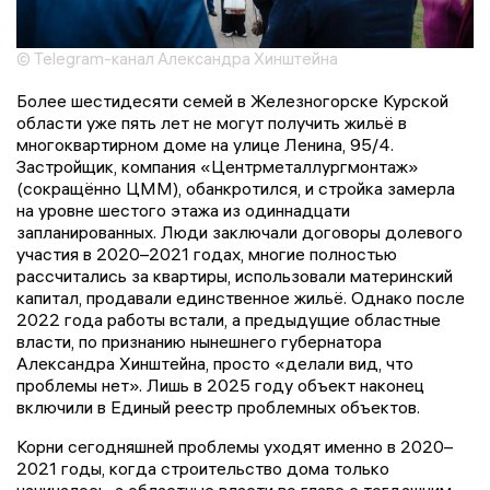
© Telegram-канал Александра Хинштейна
Более шестидесяти семей в Железногорске Курской
области уже пять лет не могут получить жильё в
многоквартирном доме на улице Ленина, 95/4.
Застройщик, компания «Центрметаллургмонтаж»
(сокращённо ЦММ), обанкротился, и стройка замерла
на уровне шестого этажа из одиннадцати
запланированных. Люди заключали договоры долевого
участия в 2020–2021 годах, многие полностью
рассчитались за квартиры, использовали материнский
капитал, продавали единственное жильё. Однако после
2022 года работы встали, а предыдущие областные
власти, по признанию нынешнего губернатора
Александра Хинштейна, просто «делали вид, что
проблемы нет». Лишь в 2025 году объект наконец
включили в Единый реестр проблемных объектов.
Корни сегодняшней проблемы уходят именно в 2020–
2021 годы, когда строительство дома только
начиналось, а областные власти во главе с тогдашним