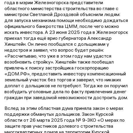
года в мэрии Железногорска представители
областного министерства строительства во главе с
министром Светланой Дроздовой объяснили людям:
для запуска механизма помощи необходимо дождаться
официального банкротства ЦММ, после чего можно
искать инвестора. А 23 июня 2025 года в Железногорск
приехал тогда ещё врио губернатора Александр
Хинштейн. Он лично пообщался с дольщиками у
недостроя и заявил, что вопрос будет решён:
«Рассчитываю, что уже в этом году нам удастся
возобновить стройку». Хинштейн также пообещал
привлечь к поиску застройщика госкорпорацию
«ДОМ.РФ», предоставить инвестору компенсационный
земельный участок без торгов и заверил, что никаких
доплат с дольщиков не потребуют. Тогда же он поручил
возбудить уголовные дела по факту привлечения денег
граждан при заведомой невозможности достроить дом.
Вслед за этим областная дума приняла закон о мерах
поддержки обманутых дольщиков. Закон Курской
области от 26 марта 2025 года № 9-ЗКО «О мерах по
защите прав участников долевого строительства
многоквартирных домов на территории Курской