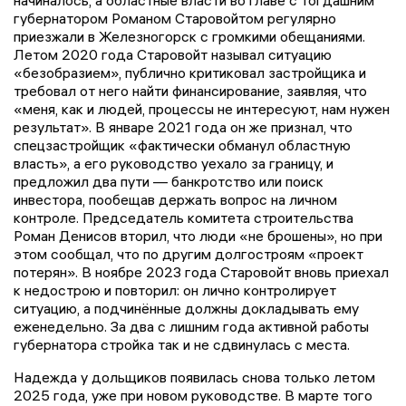
губернатором Романом Старовойтом регулярно
приезжали в Железногорск с громкими обещаниями.
Летом 2020 года Старовойт называл ситуацию
«безобразием», публично критиковал застройщика и
требовал от него найти финансирование, заявляя, что
«меня, как и людей, процессы не интересуют, нам нужен
результат». В январе 2021 года он же признал, что
спецзастройщик «фактически обманул областную
власть», а его руководство уехало за границу, и
предложил два пути — банкротство или поиск
инвестора, пообещав держать вопрос на личном
контроле. Председатель комитета строительства
Роман Денисов вторил, что люди «не брошены», но при
этом сообщал, что по другим долгостроям «проект
потерян». В ноябре 2023 года Старовойт вновь приехал
к недострою и повторил: он лично контролирует
ситуацию, а подчинённые должны докладывать ему
еженедельно. За два с лишним года активной работы
губернатора стройка так и не сдвинулась с места.
Надежда у дольщиков появилась снова только летом
2025 года, уже при новом руководстве. В марте того