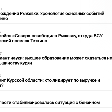
0
ождения Рыжевки: хронология основных событий
кино
5
войск «Север» освободила Рыжевку, откуда ВСУ
рский поселок Теткино
7
иант науки: высшее образование может оказаться не
ьшинству курян
0
нг Курской области: кто лидирует по выручке и
а?
9
ласти стабилизировалась ситуация с бензином
2