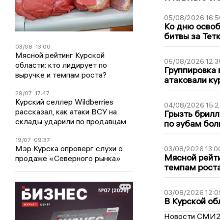
05/08/2026 16:5
Ко дню освоб
битвы за Тет
03/08
13:00
Мясной рейтинг Курской
05/08/2026 12:3
области: кто лидирует по
Группировка 
выручке и темпам роста?
атаковали ку
29/07
17:47
Курский селлер Wildberries
04/08/2026 15:2
рассказал, как атаки ВСУ на
Грызть брилл
склады ударили по продавцам
по зубам бол
19/07
09:37
Мэр Курска опроверг слухи о
03/08/2026 13:0
Мясной рейти
продаже «Северного рынка»
темпам рост
03/08/2026 12:0
В Курской об
Новости СМИ