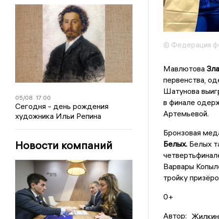
© Федерация ф
Мавлютова
Зл
первенства, од
Шатунова выигр
05/08
17:00
в финале одер
Сегодня - день рождения
Артемьевой.
художника Ильи Репина
Бронзовая мед
Новости компаний
Белых.
Белых та
четвертьфинал
Варвары Копыло
тройку призёро
0+
Автор:
Жилкин