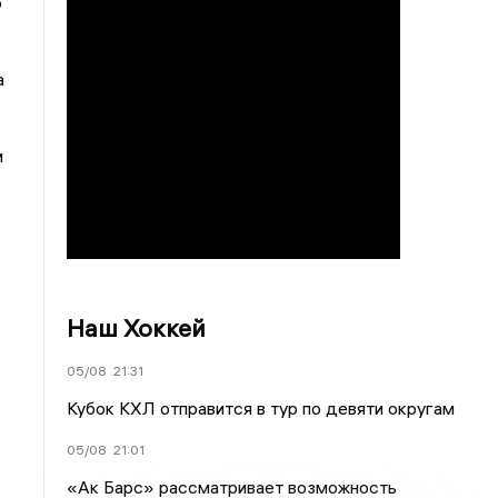
ю
а
и
Наш Хоккей
05/08
21:31
Кубок КХЛ отправится в тур по девяти округам
05/08
21:01
«Ак Барс» рассматривает возможность