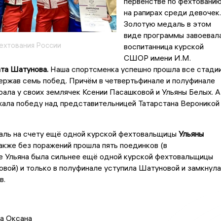
первенстве по фехтовани
на рапирах среди девочек.
Золотую медаль в этом
виде программы завоевал
ехтования России
воспитанница курской
СШОР имени И.М.
ата Шатунова.
Наша спортсменка успешно прошла все стади
ержав семь побед. Причём в четвертьфинале и полуфинале
ала у своих землячек Ксении Пасашковой и Ульяны Белых. А
жала победу над представительницей Татарстана Вероникой
аль на счету ещё одной курской фехтовальщицы
Ульяны
кже без поражений прошла пять поединков (в
е Ульяна была сильнее ещё одной курской фехтовальщицы
вой) и только в полуфинале уступила Шатуновой и замкнула
в.
а Оксана