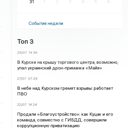
31
1
2
3
4
5
6
События недели
Топ 3
29/07
14:36
В Курске на крышу торгового центра, возможно,
упал украинский дрон-приманка «Майя»
27/07
07:29
В небе над Курском гремят взрывы: работает
ПВО
22/07
14:24
Продали «Благоустройство»: как Куцак и его
команда, совместно с ГИБДД, совершили
коррупционную приватизацию