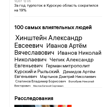
10/07
12:05
За год турпоток в Курскую область сократился
на 19%
100 самых влиятельных людей
Хинштейн Александр
Евсеевич
Иванов Артём
Вячеславович
Иванов Николай
Николаевич
Чепик Александр
Евгеньевич
Герман митрополит
Курский и Рыльский.
Демидов Артём
Евгеньевич
Мартынов Дмитрий Николаевич
Слатинов Владимир Борисович
Волобуев Николай
Викторович
Маслов Евгений Сергеевич
Расследования