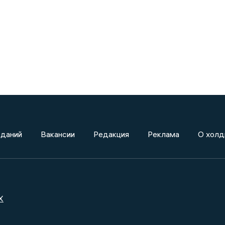
зданий
Вакансии
Редакция
Реклама
О холд
X