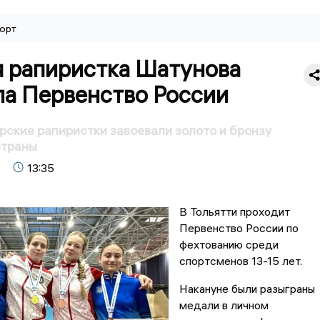
орт
я рапиристка Шатунова
ла Первенство России
урские рапиристки завоевали золото и бронзу
страны
13:35
В Тольятти проходит
Первенство России по
фехтованию среди
спортсменов 13-15 лет.
Накануне были разыграны
медали в личном