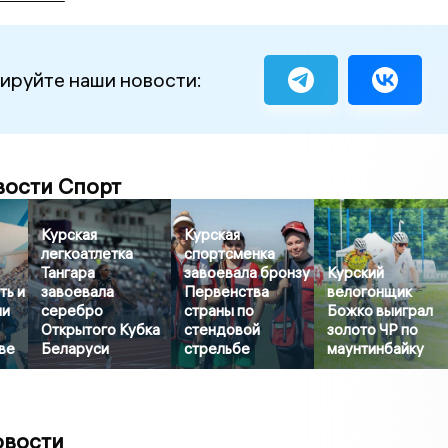
ируйте наши новости:
вости Спорт
Курская
Курская
легкоатлетка
спортсменка
Тангара
завоевала бронзу
Курский
ть и
завоевала
Первенства
велогонщик
ли
серебро
страны по
Божко выиграл
Открытого Кубка
стендовой
золото ЧР по
ве
Беларуси
стрельбе
маунтинбайку
овости