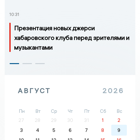
10:31
Презентация новых джерси
хабаровского клуба перед зрителями и
музыкантами
АВГУСТ
2026
Пн
Вт
Ср
Чт
Пт
Сб
Вс
27
28
29
30
31
1
2
3
4
5
6
7
8
9