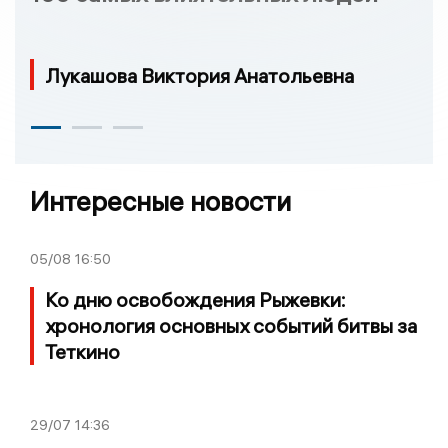
Лукашова Виктория Анатольевна
Интересные новости
05/08
16:50
Ко дню освобождения Рыжевки:
хронология основных событий битвы за
Теткино
29/07
14:36