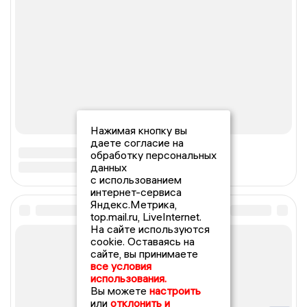
Нажимая кнопку вы
даете согласие на
обработку персональных
данных
с использованием
интернет-сервиса
Яндекс.Метрика,
top.mail.ru, LiveInternet.
На сайте используются
cookie. Оставаясь на
сайте, вы принимаете
все условия
использования.
Вы можете
настроить
или
отклонить и