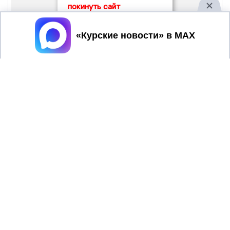
покинуть сайт
Принять