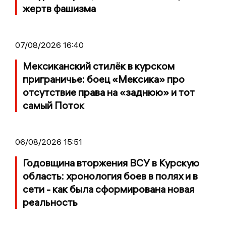
жертв фашизма
07/08/2026 16:40
Мексиканский стилёк в курском
приграничье: боец «Мексика» про
отсутствие права на «заднюю» и тот
самый Поток
06/08/2026 15:51
Годовщина вторжения ВСУ в Курскую
область: хронология боев в полях и в
сети - как была сформирована новая
реальность