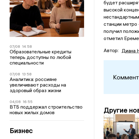
будет расширят
высокой концен
нестандартным 
станции метро 
получил положи
отметил Ереме
07/08
14:58
Автор:
Диана 
Образовательные кредиты
теперь доступны по любой
специальности
07/08
13:58
Коммент
Аналитика: россияне
увеличивают расходы на
здоровый образ жизни
04/08
16:55
ВТБ поддержал строительство
Другие но
новых жилых домов
Бизнес