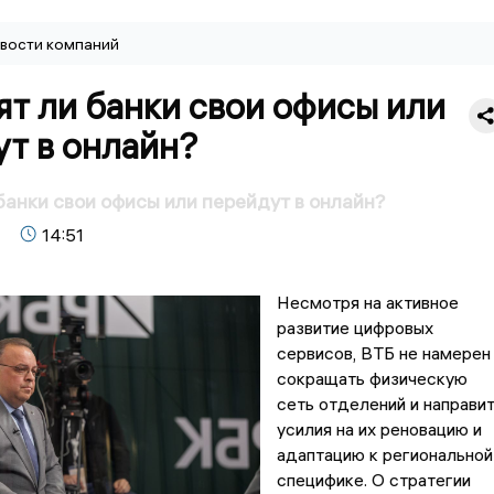
вости компаний
т ли банки свои офисы или
т в онлайн?
банки свои офисы или перейдут в онлайн?
14:51
Несмотря на активное
развитие цифровых
сервисов, ВТБ не намерен
сокращать физическую
сеть отделений и направи
усилия на их реновацию и
адаптацию к региональной
специфике. О стратегии