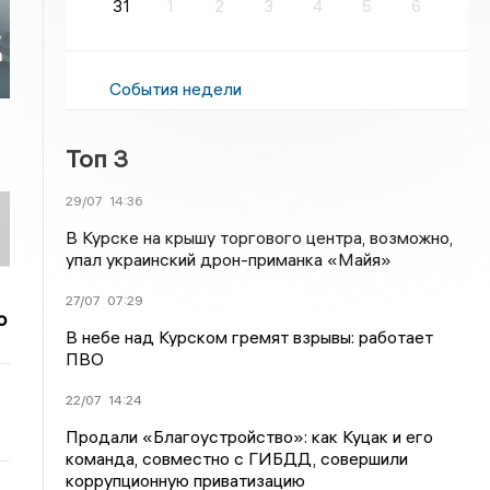
31
1
2
3
4
5
6
х
ь
а
События недели
Топ 3
29/07
14:36
В Курске на крышу торгового центра, возможно,
упал украинский дрон-приманка «Майя»
27/07
07:29
о
В небе над Курском гремят взрывы: работает
ПВО
22/07
14:24
Продали «Благоустройство»: как Куцак и его
команда, совместно с ГИБДД, совершили
коррупционную приватизацию