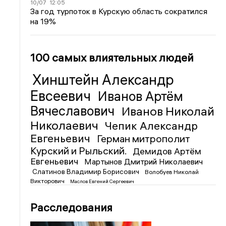
10/07
12:05
За год турпоток в Курскую область сократился
на 19%
100 самых влиятельных людей
Хинштейн Александр
Евсеевич
Иванов Артём
Вячеславович
Иванов Николай
Николаевич
Чепик Александр
Евгеньевич
Герман митрополит
Курский и Рыльский.
Демидов Артём
Евгеньевич
Мартынов Дмитрий Николаевич
Слатинов Владимир Борисович
Волобуев Николай
Викторович
Маслов Евгений Сергеевич
Расследования