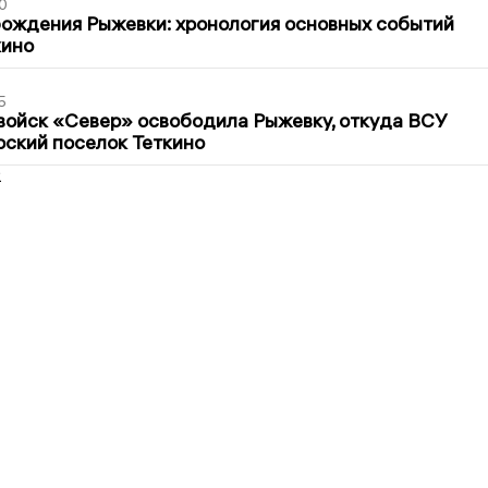
0
ождения Рыжевки: хронология основных событий
кино
5
войск «Север» освободила Рыжевку, откуда ВСУ
рский поселок Теткино
2