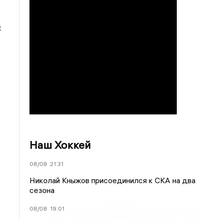
х
ь
Наш Хоккей
08/08
21:31
Николай Кныжов присоединился к СКА на два
сезона
08/08
19:01