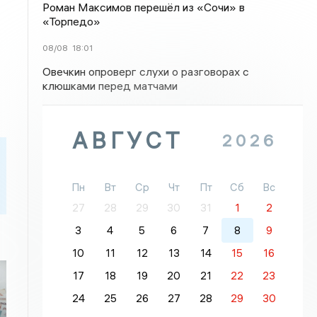
Роман Максимов перешёл из «Сочи» в
«Торпедо»
08/08
18:01
Овечкин опроверг слухи о разговорах с
клюшками перед матчами
АВГУСТ
2026
Пн
Вт
Ср
Чт
Пт
Сб
Вс
27
28
29
30
31
1
2
3
4
5
6
7
8
9
10
11
12
13
14
15
16
17
18
19
20
21
22
23
24
25
26
27
28
29
30