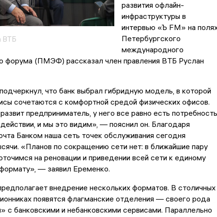
развития офлайн-
инфраструктуры в
интервью «Ъ FM» на поля
Петербургского
а ВТБ
международного
о форума (ПМЭФ) рассказал член правления ВТБ Руслан
одчеркнул, что банк выбрал гибридную модель, в которой
исы сочетаются с комфортной средой физических офисов.
 развит предприниматель, у него все равно есть потребност
действии, и мы это видим», — пояснил он. Благодаря
очта Банком наша сеть точек обслуживания сегодня
сячи. «Планов по сокращению сети нет: в ближайшие пару
точимся на реновации и приведении всей сети к единому
формату», — заявил Еременко.
предполагает внедрение нескольких форматов. В столичных
лионниках появятся флагманские отделения — своего рода
» с банковскими и небанковскими сервисами. Параллельно