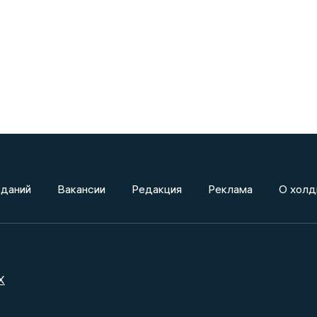
зданий
Вакансии
Редакция
Реклама
О холд
X