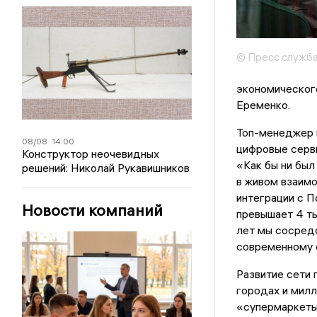
© Пресс служб
экономическог
Еременко.
Топ-менеджер п
08/08
14:00
цифровые серв
Конструктор неочевидных
«Как бы ни был
решений: Николай Рукавишников
в живом взаимо
интеграции с П
Новости компаний
превышает 4 ты
лет мы сосредо
современному 
Развитие сети 
городах и мил
«супермаркеты