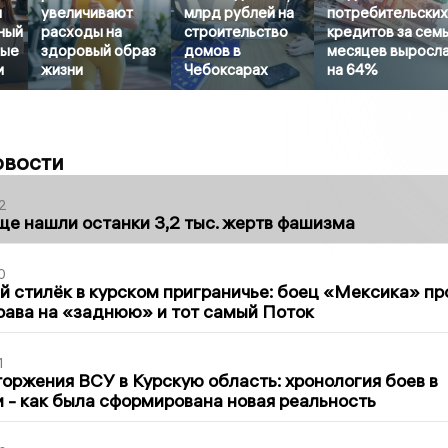
л
увеличивают
млрд рублей на
потребительски
ный
расходы на
строительство
кредитов за сем
бые
здоровый образ
домов в
месяцев выросл
и
жизни
Чебоксарах
на 64%
овости
2
ще нашли останки 3,2 тыс. жертв фашизма
0
 стилёк в курском приграничье: боец «Мексика» пр
рава на «заднюю» и тот самый Поток
1
оржения ВСУ в Курскую область: хронология боев в
ти - как была сформирована новая реальность