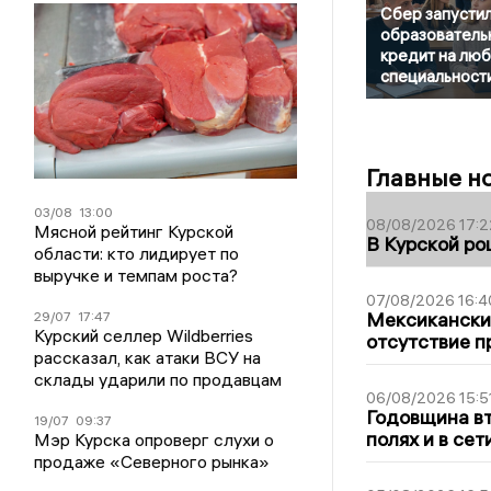
Сбер запусти
образователь
кредит на лю
специальност
Главные н
03/08
13:00
08/08/2026 17:2
Мясной рейтинг Курской
В Курской ро
области: кто лидирует по
выручке и темпам роста?
07/08/2026 16:4
Мексиканский
29/07
17:47
Курский селлер Wildberries
отсутствие п
рассказал, как атаки ВСУ на
склады ударили по продавцам
06/08/2026 15:5
Годовщина вт
19/07
09:37
полях и в се
Мэр Курска опроверг слухи о
продаже «Северного рынка»