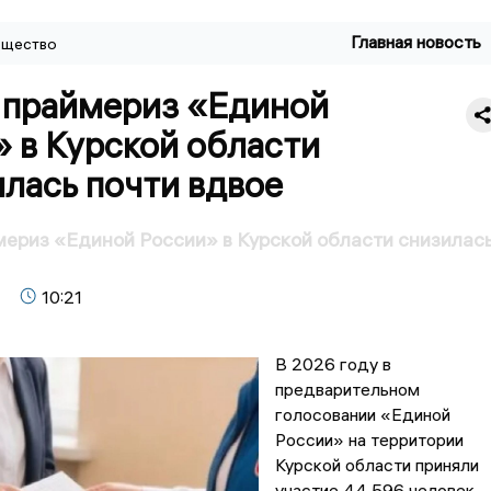
Главная новость
щество
а праймериз «Единой
 в Курской области
лась почти вдвое
мериз «Единой России» в Курской области снизилас
10:21
В 2026 году в
предварительном
голосовании «Единой
России» на территории
Курской области приняли
участие 44 596 человек.