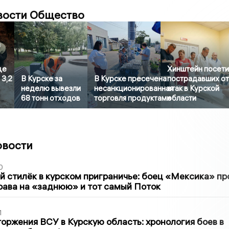
вости Общество
ще
Хинштейн посет
 3,2
В Курске за
В Курске пресечена
пострадавших о
неделю вывезли
несанкционированная
атак в Курской
68 тонн отходов
торговля продуктами
области
овости
0
 стилёк в курском приграничье: боец «Мексика» пр
рава на «заднюю» и тот самый Поток
1
оржения ВСУ в Курскую область: хронология боев в