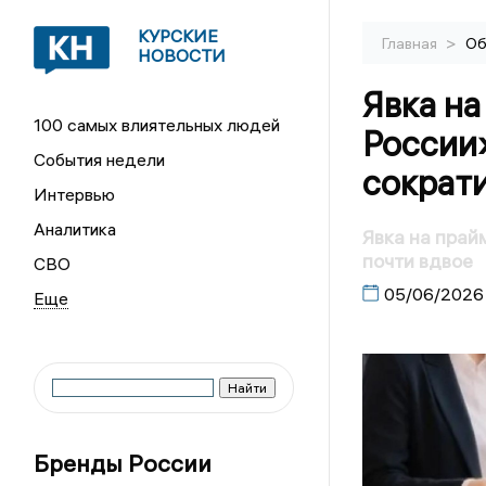
КУРСКИЕ
>
Главная
Об
НОВОСТИ
Явка н
100 самых влиятельных людей
России»
События недели
сократи
Интервью
Аналитика
Явка на прай
почти вдвое
СВО
05/06/2026
Бренды России