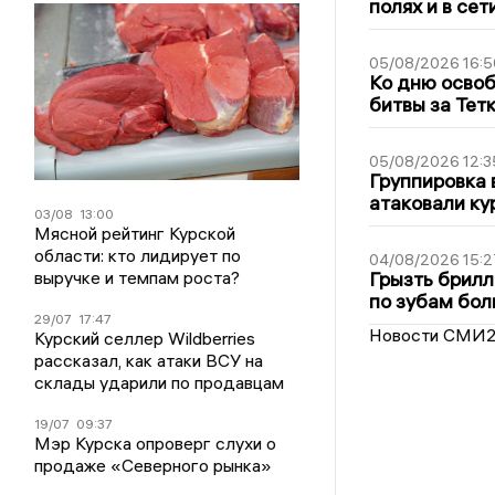
полях и в се
05/08/2026 16:5
Ко дню освоб
битвы за Тет
05/08/2026 12:3
Группировка 
атаковали ку
03/08
13:00
Мясной рейтинг Курской
области: кто лидирует по
04/08/2026 15:2
выручке и темпам роста?
Грызть брилл
по зубам бол
29/07
17:47
Новости СМИ
Курский селлер Wildberries
рассказал, как атаки ВСУ на
склады ударили по продавцам
19/07
09:37
Мэр Курска опроверг слухи о
продаже «Северного рынка»