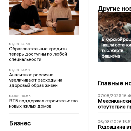
Другие но
В Курской ро
07/08
14:58
нашли останки
Образовательные кредиты
тыс. жертв
теперь доступны по любой
фашизма
специальности
07/08
13:58
Аналитика: россияне
увеличивают расходы на
Главные н
здоровый образ жизни
07/08/2026 16:4
04/08
16:55
Мексиканский
ВТБ поддержал строительство
новых жилых домов
отсутствие п
Бизнес
06/08/2026 15:5
Годовщина вт