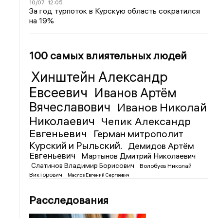
10/07
12:05
За год турпоток в Курскую область сократился
на 19%
100 самых влиятельных людей
Хинштейн Александр
Евсеевич
Иванов Артём
Вячеславович
Иванов Николай
Николаевич
Чепик Александр
Евгеньевич
Герман митрополит
Курский и Рыльский.
Демидов Артём
Евгеньевич
Мартынов Дмитрий Николаевич
Слатинов Владимир Борисович
Волобуев Николай
Викторович
Маслов Евгений Сергеевич
Расследования