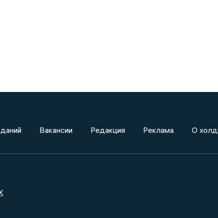
зданий
Вакансии
Редакция
Реклама
О холд
X