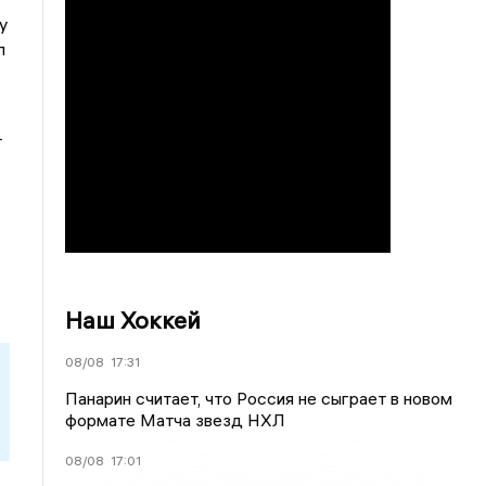
у
л
т
Наш Хоккей
08/08
17:31
Панарин считает, что Россия не сыграет в новом
формате Матча звезд НХЛ
08/08
17:01