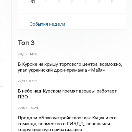
31
1
2
3
4
5
6
События недели
Топ 3
29/07
14:36
В Курске на крышу торгового центра, возможно,
упал украинский дрон-приманка «Майя»
27/07
07:29
В небе над Курском гремят взрывы: работает
ПВО
22/07
14:24
Продали «Благоустройство»: как Куцак и его
команда, совместно с ГИБДД, совершили
коррупционную приватизацию