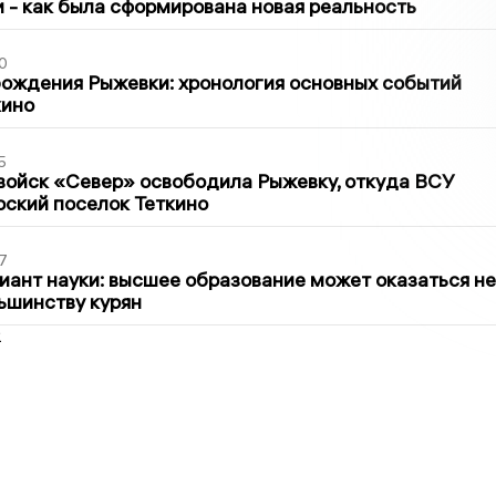
ти - как была сформирована новая реальность
0
ождения Рыжевки: хронология основных событий
кино
5
войск «Север» освободила Рыжевку, откуда ВСУ
рский поселок Теткино
7
иант науки: высшее образование может оказаться не
ьшинству курян
2