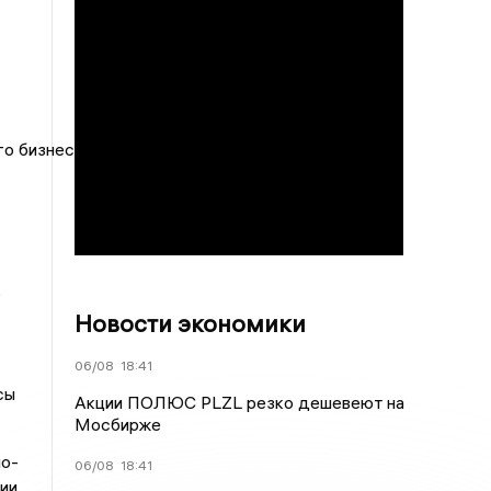
го бизнеса к беззалоговому кредитованию с
о
Новости экономики
06/08
18:41
сы
Акции ПОЛЮС PLZL резко дешевеют на
Мосбирже
но-
06/08
18:41
ции