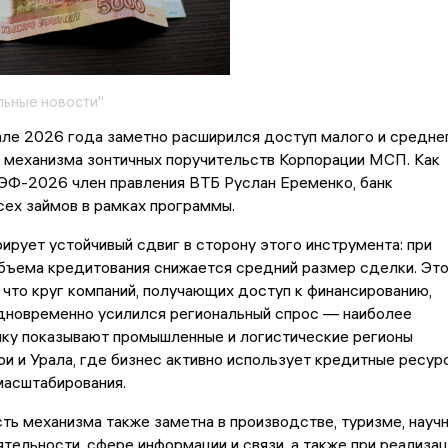
ьные новости"
але 2026 года заметно расширился доступ малого и средне
 механизма зонтичных поручительств Корпорации МСП. Как
Ф-2026 член правления ВТБ Руслан Еременко, банк
сех займов в рамках программы.
рует устойчивый сдвиг в сторону этого инструмента: при
бъема кредитования снижается средний размер сделки. Эт
, что круг компаний, получающих доступ к финансированию,
дновременно усилился региональный спрос — наиболее
ку показывают промышленные и логистические регионы
и и Урала, где бизнес активно использует кредитные ресур
масштабирования.
ть механизма также заметна в производстве, туризме, науч
тельности, сфере информации и связи, а также при реализа