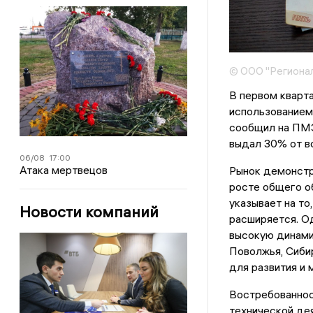
© ООО "Регионал
В первом кварт
использованием
сообщил на ПМЭ
выдал 30% от в
06/08
17:00
Атака мертвецов
Рынок демонстри
росте общего о
указывает на то
Новости компаний
расширяется. О
высокую динами
Поволжья, Сибир
для развития и 
Востребованнос
технической дея