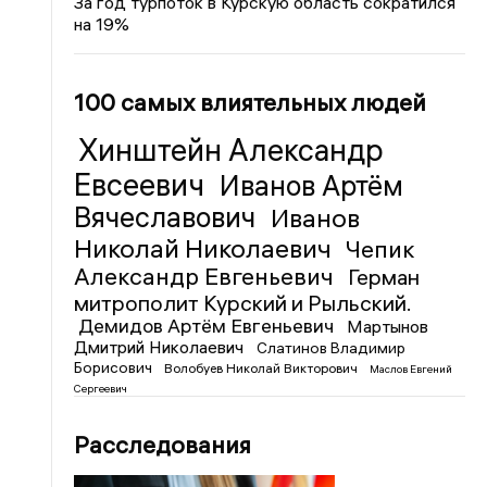
За год турпоток в Курскую область сократился
на 19%
100 самых влиятельных людей
Хинштейн Александр
Евсеевич
Иванов Артём
Вячеславович
Иванов
Николай Николаевич
Чепик
Александр Евгеньевич
Герман
митрополит Курский и Рыльский.
Демидов Артём Евгеньевич
Мартынов
Дмитрий Николаевич
Слатинов Владимир
Борисович
Волобуев Николай Викторович
Маслов Евгений
Сергеевич
Расследования