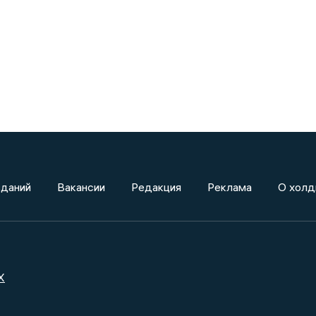
зданий
Вакансии
Редакция
Реклама
О холд
X