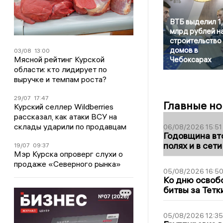
ВТБ выделил 1
млрд рублей н
строительство
домов в
03/08
13:00
Мясной рейтинг Курской
Чебоксарах
области: кто лидирует по
выручке и темпам роста?
29/07
17:47
Главные но
Курский селлер Wildberries
рассказал, как атаки ВСУ на
склады ударили по продавцам
06/08/2026 15:51
Годовщина вто
полях и в сет
19/07
09:37
Мэр Курска опроверг слухи о
продаже «Северного рынка»
05/08/2026 16:5
Ко дню освоб
битвы за Тетк
05/08/2026 12:35