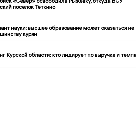
войск «Север» освободила Рыжевку, откуда ВСУ
ский поселок Теткино
7
ант науки: высшее образование может оказаться не
ьшинству курян
г Курской области: кто лидирует по выручке и темп