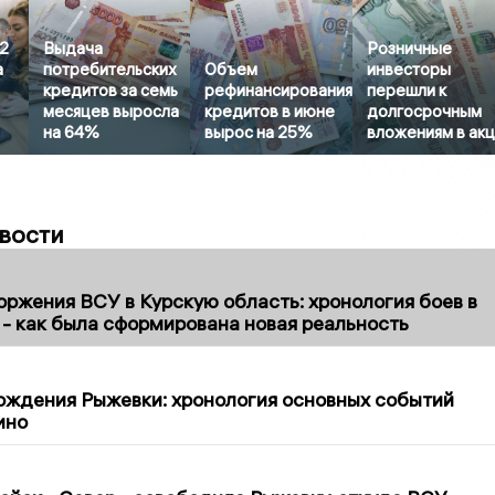
,2
Выдача
Розничные
а
потребительских
Объем
инвесторы
кредитов за семь
рефинансирования
перешли к
месяцев выросла
кредитов в июне
долгосрочным
на 64%
вырос на 25%
вложениям в ак
вости
ржения ВСУ в Курскую область: хронология боев в
и - как была сформирована новая реальность
0
ождения Рыжевки: хронология основных событий
ино