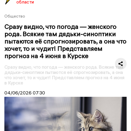
области
Общество
Сразу видно, что погода — женского
рода. Всякие там дядьки-синоптики
пытаются её спрогнозировать, а она что
хочет, то и чудит! Представляем
прогноз на 4 июня в Курске
Сразу видно, что погода — женского рода. Всякие там
дядьки-синоптики пытаются её спрогнозировать, а она
что хочет, то и чудит! Представляем прогноз на 4 июня
в Курске
04/06/2026
07:30