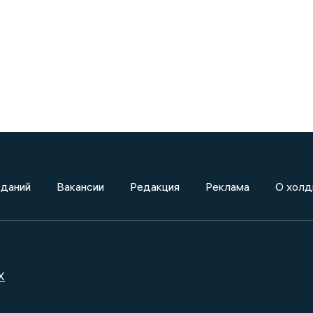
зданий
Вакансии
Редакция
Реклама
О холд
X