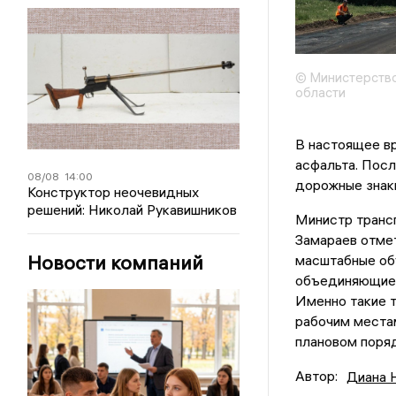
© Министерство
области
В настоящее в
асфальта. Посл
08/08
14:00
дорожные знаки
Конструктор неочевидных
решений: Николай Рукавишников
Министр транс
Замараев отмет
Новости компаний
масштабные объ
объединяющие 3
Именно такие 
рабочим места
плановом поряд
Автор:
Диана 