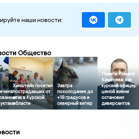
ируйте наши новости:
вости Общество
Памяти Романа
Каменева: как
Хинштейн посетил
Завтра
курский офицер
сечена
пострадавших от
похолодание до
ценой жизни
ованная
атак в Курской
+18 градусов и
остановил
дуктами
области
северный ветер
диверсантов
овости