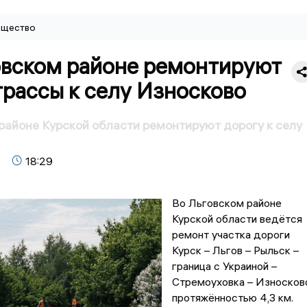
щество
овском районе ремонтируют
трассы к селу Износково
районе Курской области ремонтируют дорогу к селу
18:29
Во Льговском районе
Курской области ведётся
ремонт участка дороги
Курск – Льгов – Рыльск –
граница с Украиной –
Стремоуховка – Износков
протяжённостью 4,3 км.