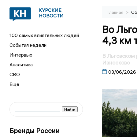
КУРСКИЕ
>
Главная
Об
НОВОСТИ
Во Льг
100 самых влиятельных людей
4,3 км 
События недели
Интервью
В Льговском 
Износково
Аналитика
03/06/2026
СВО
Бренды России