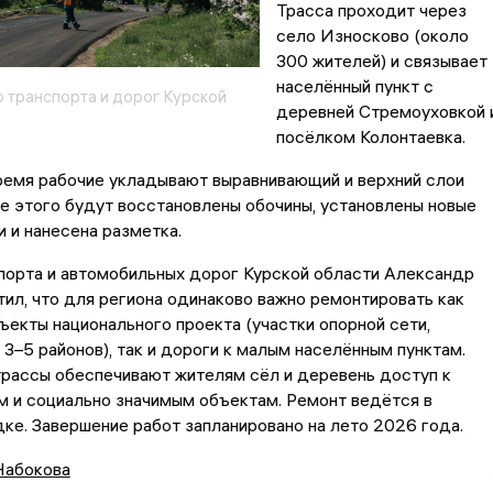
Трасса проходит через
село Износково (около
300 жителей) и связывает
населённый пункт с
 транспорта и дорог Курской
деревней Стремоуховкой 
посёлком Колонтаевка.
ремя рабочие укладывают выравнивающий и верхний слои
е этого будут восстановлены обочины, установлены новые
 и нанесена разметка.
порта и автомобильных дорог Курской области Александр
ил, что для региона одинаково важно ремонтировать как
екты национального проекта (участки опорной сети,
–5 районов), так и дороги к малым населённым пунктам.
трассы обеспечивают жителям сёл и деревень доступ к
м и социально значимым объектам. Ремонт ведётся в
ке. Завершение работ запланировано на лето 2026 года.
Набокова