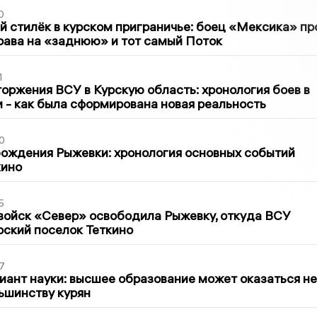
0
 стилёк в курском приграничье: боец «Мексика» пр
рава на «заднюю» и тот самый Поток
1
оржения ВСУ в Курскую область: хронология боев в
ти - как была сформирована новая реальность
0
ождения Рыжевки: хронология основных событий
кино
5
войск «Север» освободила Рыжевку, откуда ВСУ
рский поселок Теткино
7
иант науки: высшее образование может оказаться не
ьшинству курян
2