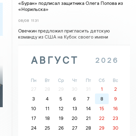
«Буран» подписал защитника Олега Попова из
«Норильска»
08/08
11:31
Овечкин предложил пригласить детскую
команду из США на Кубок своего имени
АВГУСТ
2026
Пн
Вт
Ср
Чт
Пт
Сб
Вс
27
28
29
30
31
1
2
3
4
5
6
7
8
9
10
11
12
13
14
15
16
17
18
19
20
21
22
23
24
25
26
27
28
29
30