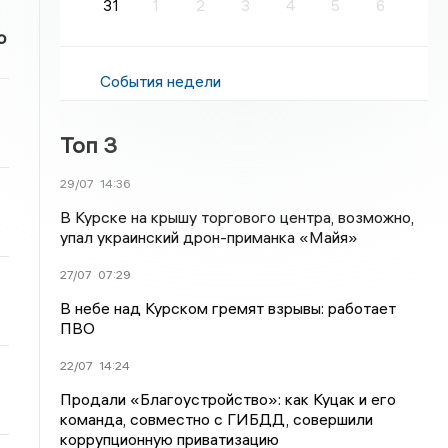
31
1
2
3
4
5
6
о
События недели
Топ 3
29/07
14:36
В Курске на крышу торгового центра, возможно,
упал украинский дрон-приманка «Майя»
27/07
07:29
В небе над Курском гремят взрывы: работает
ПВО
22/07
14:24
Продали «Благоустройство»: как Куцак и его
команда, совместно с ГИБДД, совершили
коррупционную приватизацию