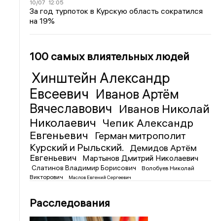
10/07
12:05
За год турпоток в Курскую область сократился
на 19%
100 самых влиятельных людей
Хинштейн Александр
Евсеевич
Иванов Артём
Вячеславович
Иванов Николай
Николаевич
Чепик Александр
Евгеньевич
Герман митрополит
Курский и Рыльский.
Демидов Артём
Евгеньевич
Мартынов Дмитрий Николаевич
Слатинов Владимир Борисович
Волобуев Николай
Викторович
Маслов Евгений Сергеевич
Расследования