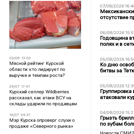
07/08/2026 16:4
Мексиканский
отсутствие п
06/08/2026 15:5
Годовщина вт
полях и в се
03/08
13:00
05/08/2026 16:5
Мясной рейтинг Курской
Ко дню освоб
области: кто лидирует по
битвы за Тет
выручке и темпам роста?
05/08/2026 12:3
29/07
17:47
Группировка 
Курский селлер Wildberries
атаковали ку
рассказал, как атаки ВСУ на
склады ударили по продавцам
04/08/2026 15:2
19/07
09:37
Грызть брилл
Мэр Курска опроверг слухи о
по зубам бол
продаже «Северного рынка»
Новости СМИ