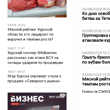
05/08/2026 16:5
Ко дню освоб
битвы за Тет
03/08
13:00
Мясной рейтинг Курской
05/08/2026 12:3
области: кто лидирует по
Группировка 
выручке и темпам роста?
атаковали ку
29/07
17:47
Курский селлер Wildberries
04/08/2026 15:2
Грызть брилл
рассказал, как атаки ВСУ на
по зубам бол
склады ударили по продавцам
19/07
09:37
03/08/2026 13:0
Мэр Курска опроверг слухи о
Мясной рейти
продаже «Северного рынка»
темпам рост
Новости СМИ