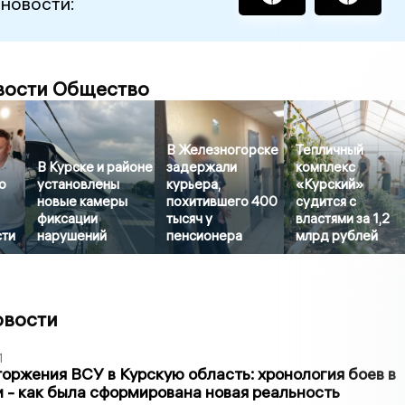
 новости:
вости Общество
В Железногорске
Тепличный
В Курске и районе
задержали
комплекс
о
установлены
курьера,
«Курский»
новые камеры
похитившего 400
судится с
фиксации
тысяч у
властями за 1,2
сти
нарушений
пенсионера
млрд рублей
овости
1
оржения ВСУ в Курскую область: хронология боев в
ти - как была сформирована новая реальность