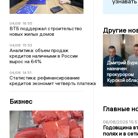
узнавать
04/08
16:55
ВТБ поддержал строительство
Другие но
новых жилых домов
04/08
15:53
Аналитика: объем продаж
кредитов наличными в России
вырос на 64%
Дмитрий Бурк
назначен
04/08
14:51
прокурором
Статистика: рефинансирование
Курской обла
кредитов экономит четверть платежа
Бизнес
Главные н
06/08/2026 15:5
Годовщина вт
полях и в се