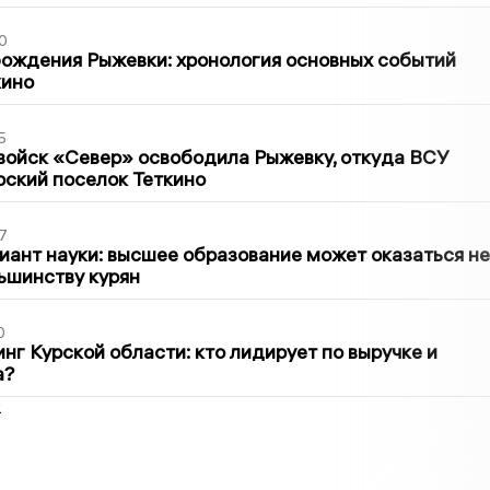
0
ождения Рыжевки: хронология основных событий
кино
5
войск «Север» освободила Рыжевку, откуда ВСУ
рский поселок Теткино
7
иант науки: высшее образование может оказаться не
ьшинству курян
0
нг Курской области: кто лидирует по выручке и
а?
2