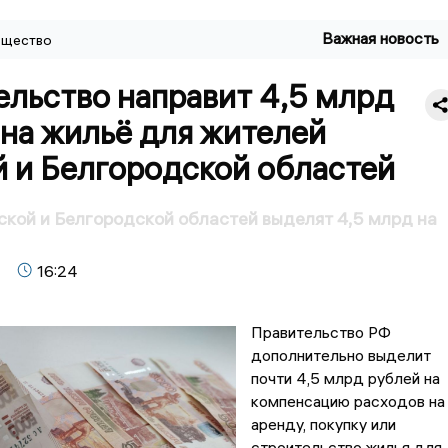
Важная новость
щество
ельство направит 4,5 млрд
на жильё для жителей
й и Белгородской областей
кой и Белгородской областей выделят 4,5 млрд на
16:24
Правительство РФ
дополнительно выделит
почти 4,5 млрд рублей на
компенсацию расходов на
аренду, покупку или
строительство жилья для