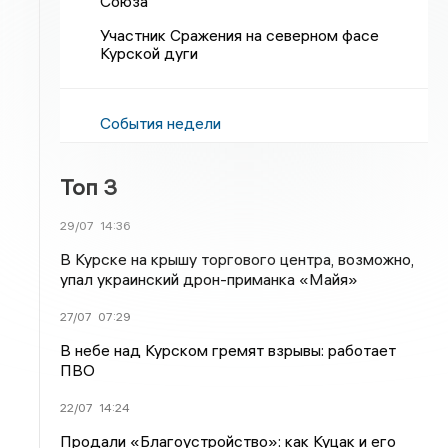
Союза
Участник Сражения на северном фасе
Курской дуги
События недели
Топ 3
29/07
14:36
В Курске на крышу торгового центра, возможно,
упал украинский дрон-приманка «Майя»
27/07
07:29
В небе над Курском гремят взрывы: работает
ПВО
22/07
14:24
Продали «Благоустройство»: как Куцак и его