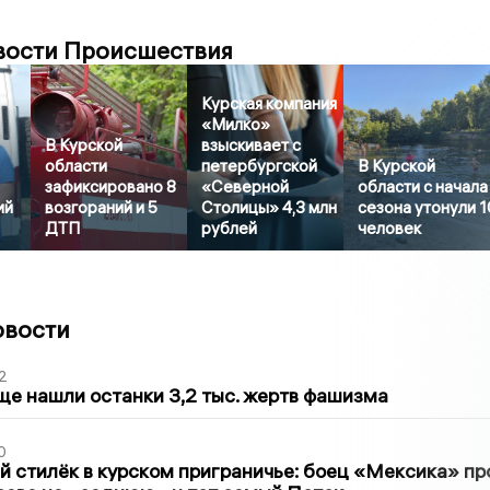
вости Происшествия
Курская компания
«Милко»
В Курской
взыскивает с
области
петербургской
В Курской
зафиксировано 8
«Северной
области с начала
ий
возгораний и 5
Столицы» 4,3 млн
сезона утонули 1
ДТП
рублей
человек
овости
2
ще нашли останки 3,2 тыс. жертв фашизма
0
 стилёк в курском приграничье: боец «Мексика» пр