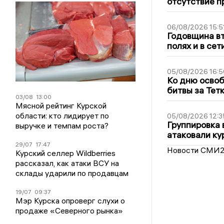
отсутствие п
06/08/2026 15:5
Годовщина вт
полях и в се
05/08/2026 16:5
Ко дню освоб
битвы за Тет
03/08
13:00
Мясной рейтинг Курской
области: кто лидирует по
05/08/2026 12:3
Группировка 
выручке и темпам роста?
атаковали ку
29/07
17:47
Новости СМИ
Курский селлер Wildberries
рассказал, как атаки ВСУ на
склады ударили по продавцам
19/07
09:37
Мэр Курска опроверг слухи о
продаже «Северного рынка»