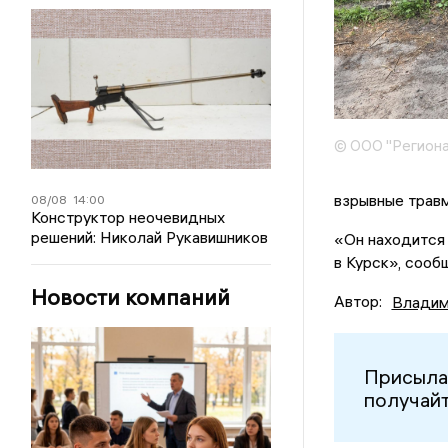
© ООО "Региона
взрывные трав
08/08
14:00
Конструктор неочевидных
решений: Николай Рукавишников
«Он находится 
в Курск», сооб
Новости компаний
Автор:
Владим
Присыла
получайт