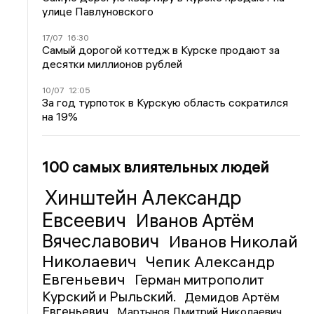
улице Павлуновского
17/07
16:30
Самый дорогой коттедж в Курске продают за
десятки миллионов рублей
10/07
12:05
За год турпоток в Курскую область сократился
на 19%
100 самых влиятельных людей
Хинштейн Александр
Евсеевич
Иванов Артём
Вячеславович
Иванов Николай
Николаевич
Чепик Александр
Евгеньевич
Герман митрополит
Курский и Рыльский.
Демидов Артём
Евгеньевич
Мартынов Дмитрий Николаевич