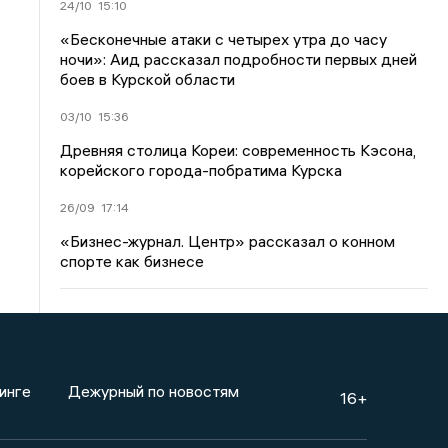
24/10
15:10
«Бесконечные атаки с четырех утра до часу
ночи»: Аид рассказал подробности первых дней
боев в Курской области
03/10
15:36
Древняя столица Кореи: современность Кэсона,
корейского города-побратима Курска
26/09
17:14
«Бизнес-журнал. Центр» рассказал о конном
спорте как бизнесе
инге
Дежурный по новостям
16+