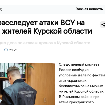
Важная новость
ВО
расследует атаки ВСУ на
 жителей Курской области
ил дела по атакам дронов в Курской области
21:21
Следственный комитет
России возбудил
уголовные дела по фактам
атак украинских
беспилотников на мирных
жителей Курской области.
В Рыльском районе при
атаке гражданского