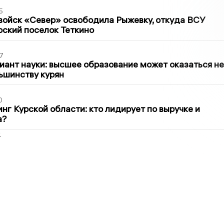
5
войск «Север» освободила Рыжевку, откуда ВСУ
рский поселок Теткино
7
иант науки: высшее образование может оказаться не
ьшинству курян
0
нг Курской области: кто лидирует по выручке и
а?
2