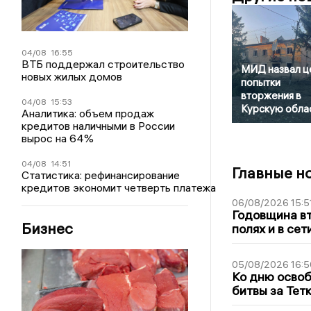
04/08
16:55
ВТБ поддержал строительство
МИД назвал ц
новых жилых домов
попытки
вторжения в
04/08
15:53
Курскую обла
Аналитика: объем продаж
кредитов наличными в России
вырос на 64%
04/08
14:51
Главные н
Статистика: рефинансирование
кредитов экономит четверть платежа
06/08/2026 15:5
Годовщина вт
Бизнес
полях и в се
05/08/2026 16:5
Ко дню освоб
битвы за Тет