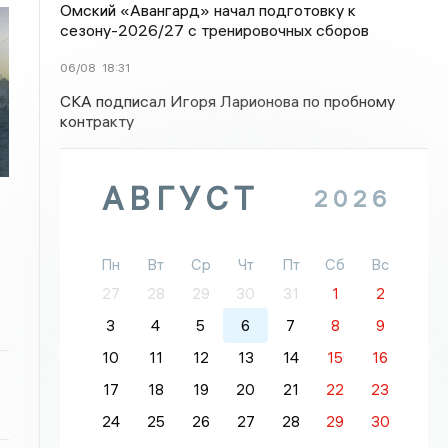
Омский «Авангард» начал подготовку к
сезону-2026/27 с тренировочных сборов
06/08
18:31
СКА подписал Игоря Ларионова по пробному
контракту
я
АВГУСТ
2026
Пн
Вт
Ср
Чт
Пт
Сб
Вс
27
28
29
30
31
1
2
3
4
5
6
7
8
9
10
11
12
13
14
15
16
17
18
19
20
21
22
23
24
25
26
27
28
29
30