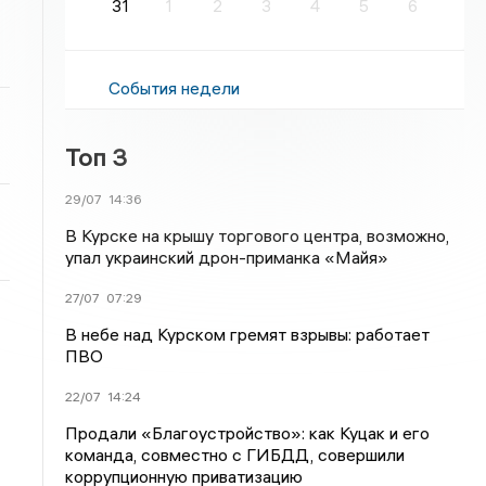
31
1
2
3
4
5
6
События недели
Топ 3
29/07
14:36
В Курске на крышу торгового центра, возможно,
упал украинский дрон-приманка «Майя»
27/07
07:29
В небе над Курском гремят взрывы: работает
ПВО
22/07
14:24
Продали «Благоустройство»: как Куцак и его
команда, совместно с ГИБДД, совершили
коррупционную приватизацию