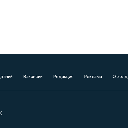
зданий
Вакансии
Редакция
Реклама
О холд
X