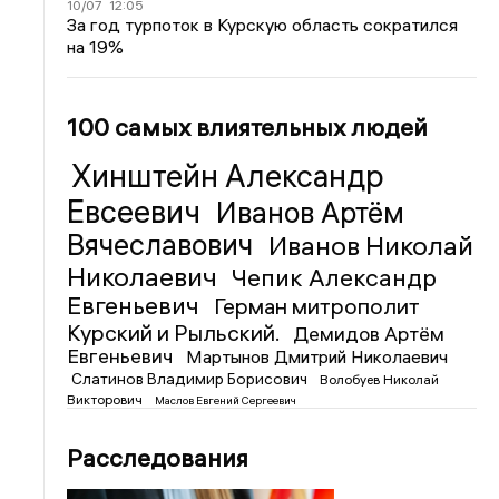
10/07
12:05
За год турпоток в Курскую область сократился
на 19%
100 самых влиятельных людей
Хинштейн Александр
Евсеевич
Иванов Артём
Вячеславович
Иванов Николай
Николаевич
Чепик Александр
Евгеньевич
Герман митрополит
Курский и Рыльский.
Демидов Артём
Евгеньевич
Мартынов Дмитрий Николаевич
Слатинов Владимир Борисович
Волобуев Николай
Викторович
Маслов Евгений Сергеевич
Расследования