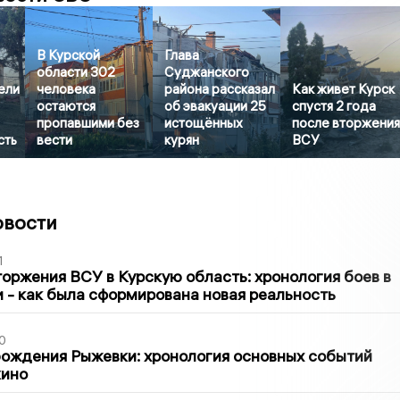
В Курской
Глава
области 302
Суджанского
ели
человека
района рассказал
Как живет Курск
остаются
об эвакуации 25
спустя 2 года
пропавшими без
истощённых
после вторжени
сть
вести
курян
ВСУ
овости
1
оржения ВСУ в Курскую область: хронология боев в
ти - как была сформирована новая реальность
0
ождения Рыжевки: хронология основных событий
кино