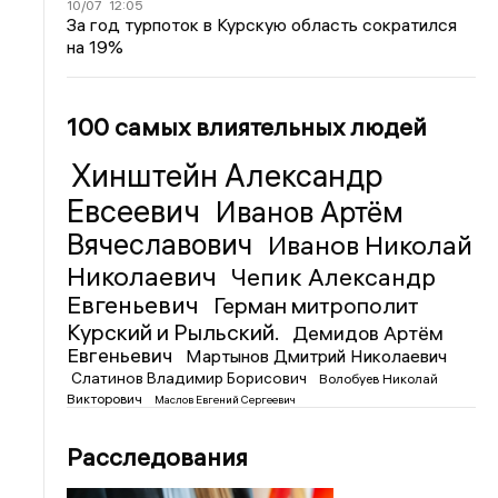
10/07
12:05
За год турпоток в Курскую область сократился
на 19%
100 самых влиятельных людей
Хинштейн Александр
Евсеевич
Иванов Артём
Вячеславович
Иванов Николай
Николаевич
Чепик Александр
Евгеньевич
Герман митрополит
Курский и Рыльский.
Демидов Артём
Евгеньевич
Мартынов Дмитрий Николаевич
Слатинов Владимир Борисович
Волобуев Николай
Викторович
Маслов Евгений Сергеевич
Расследования