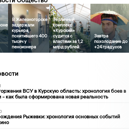
вости Общество
В Железногорске
Тепличный
йоне
задержали
комплекс
курьера,
«Курский»
похитившего 400
судится с
Завтра
тысяч у
властями за 1,2
похолодание до
пенсионера
млрд рублей
+24 градусов
овости
1
оржения ВСУ в Курскую область: хронология боев в
ти - как была сформирована новая реальность
0
ождения Рыжевки: хронология основных событий
кино