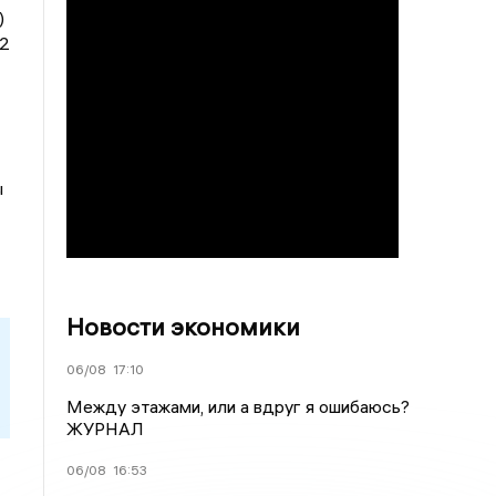
)
12
ы
Новости экономики
06/08
17:10
Между этажами, или а вдруг я ошибаюсь?
ЖУРНАЛ
06/08
16:53