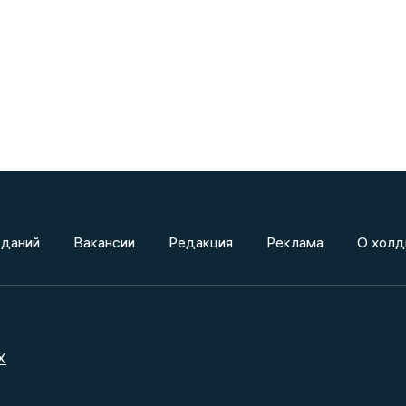
зданий
Вакансии
Редакция
Реклама
О холд
X