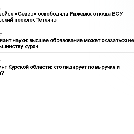
5
войск «Север» освободила Рыжевку, откуда ВСУ
рский поселок Теткино
7
иант науки: высшее образование может оказаться не
ьшинству курян
0
нг Курской области: кто лидирует по выручке и
а?
2