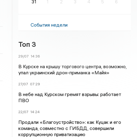
31
1
2
3
4
5
6
События недели
Топ 3
29/07
14:36
В Курске на крышу торгового центра, возможно,
упал украинский дрон-приманка «Майя»
27/07
07:29
В небе над Курском гремят взрывы: работает
ПВО
22/07
14:24
Продали «Благоустройство»: как Куцак и его
команда, совместно с ГИБДД, совершили
коррупционную приватизацию