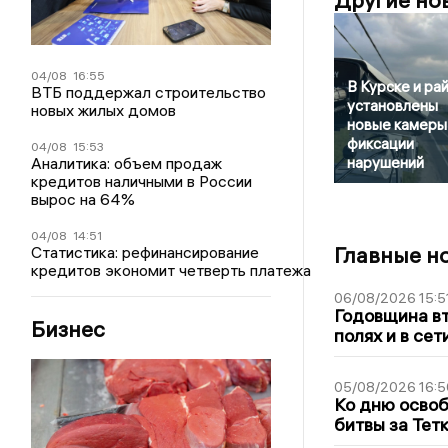
Другие но
04/08
16:55
В Курске и ра
ВТБ поддержал строительство
установлены
новых жилых домов
новые камеры
фиксации
04/08
15:53
Аналитика: объем продаж
нарушений
кредитов наличными в России
вырос на 64%
04/08
14:51
Главные н
Статистика: рефинансирование
кредитов экономит четверть платежа
06/08/2026 15:5
Годовщина вт
Бизнес
полях и в се
05/08/2026 16:5
Ко дню освоб
битвы за Тет