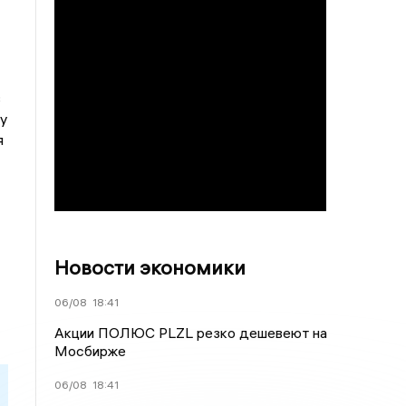
в
у
я
Новости экономики
06/08
18:41
Акции ПОЛЮС PLZL резко дешевеют на
Мосбирже
06/08
18:41