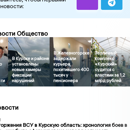
 новости:
вости Общество
В Железногорске
Тепличный
В Курске и районе
задержали
комплекс
о
установлены
курьера,
«Курский»
новые камеры
похитившего 400
судится с
фиксации
тысяч у
властями за 1,2
сти
нарушений
пенсионера
млрд рублей
овости
1
оржения ВСУ в Курскую область: хронология боев в