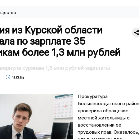
щество
ия из Курской области
ла по зарплате 35
кам более 1,3 млн рублей
вернула курянам 1,3 млн рублей зарплаты
10:05
Прокуратура
Большесолдатского райо
проверила обращение
местной жительницы о
восстановлении ее
трудовых прав. Оказалось,