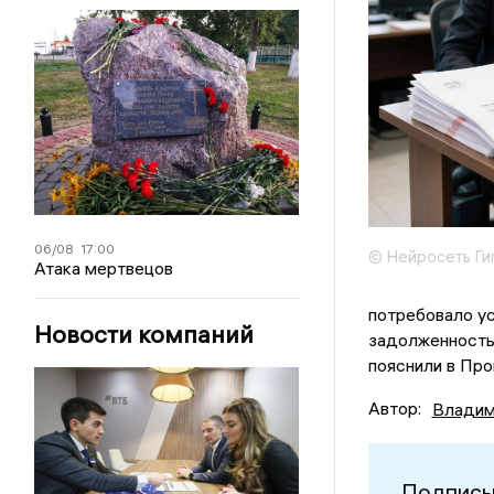
06/08
17:00
© Нейросеть Ги
Атака мертвецов
потребовало ус
Новости компаний
задолженность
пояснили в Про
Автор:
Владим
Подписы