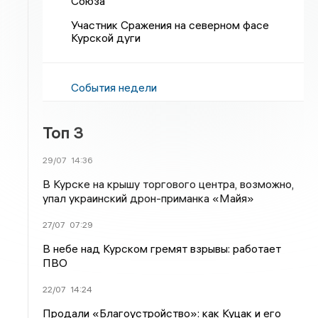
Союза
Участник Сражения на северном фасе
Курской дуги
События недели
Топ 3
29/07
14:36
В Курске на крышу торгового центра, возможно,
упал украинский дрон-приманка «Майя»
27/07
07:29
В небе над Курском гремят взрывы: работает
ПВО
22/07
14:24
Продали «Благоустройство»: как Куцак и его