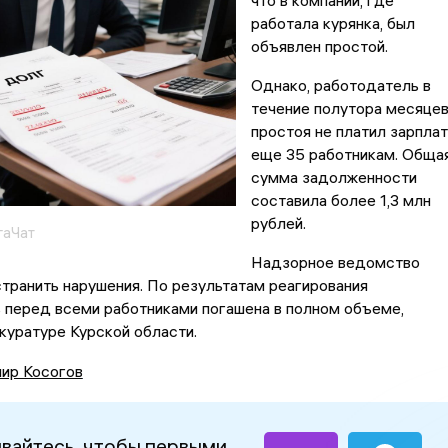
что в компании, где
работала курянка, был
объявлен простой.
Однако, работодатель в
течение полутора месяце
простоя не платил зарплат
еще 35 работникам. Обща
сумма задолженности
составила более 1,3 млн
рублей.
гаЧат
Надзорное ведомство
транить нарушения. По результатам реагирования
 перед всеми работниками погашена в полном объеме,
куратуре Курской области.
ир Косогов
вайтесь, чтобы первыми