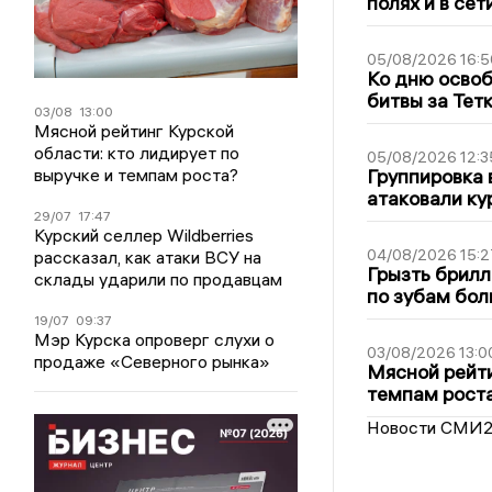
полях и в се
05/08/2026 16:5
Ко дню освоб
битвы за Тет
03/08
13:00
Мясной рейтинг Курской
области: кто лидирует по
05/08/2026 12:3
выручке и темпам роста?
Группировка 
атаковали ку
29/07
17:47
Курский селлер Wildberries
04/08/2026 15:2
рассказал, как атаки ВСУ на
Грызть брилл
склады ударили по продавцам
по зубам бол
19/07
09:37
Мэр Курска опроверг слухи о
03/08/2026 13:0
продаже «Северного рынка»
Мясной рейти
темпам рост
Новости СМИ