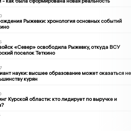
ти - как была сформирована новая реальность
0
ождения Рыжевки: хронология основных событий
кино
5
войск «Север» освободила Рыжевку, откуда ВСУ
рский поселок Теткино
7
иант науки: высшее образование может оказаться не
ьшинству курян
0
нг Курской области: кто лидирует по выручке и
а?
2