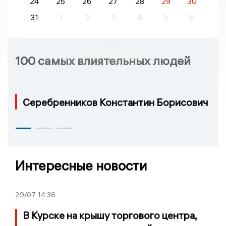
24
25
26
27
28
29
30
31
1
2
3
4
5
6
100 самых влиятельных людей
Серебренников Константин Борисович
Интересные новости
29/07
14:36
В Курске на крышу торгового центра,