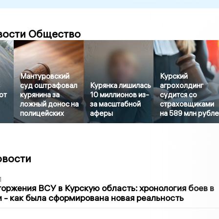
вости Общество
Мантуровский
Курский
суд оштрафовал
Курянка лишилась
агрохолдинг
ют
курянина за
10 миллионов из-
судится со
ложный донос на
за масштабной
страховщиками
полицейских
аферы
на 589 млн рубл
овости
1
оржения ВСУ в Курскую область: хронология боев в
ти - как была сформирована новая реальность