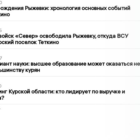
0
ождения Рыжевки: хронология основных событий
кино
5
войск «Север» освободила Рыжевку, откуда ВСУ
рский поселок Теткино
7
иант науки: высшее образование может оказаться не
ьшинству курян
0
нг Курской области: кто лидирует по выручке и
а?
2