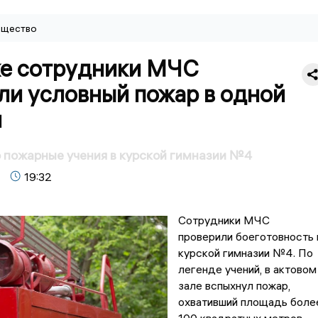
щество
ке сотрудники МЧС
ли условный пожар в одной
л
 пожарные учения в курской гимназии №4
19:32
Сотрудники МЧС
проверили боеготовность 
курской гимназии №4. По
легенде учений, в актовом
зале вспыхнул пожар,
охвативший площадь боле