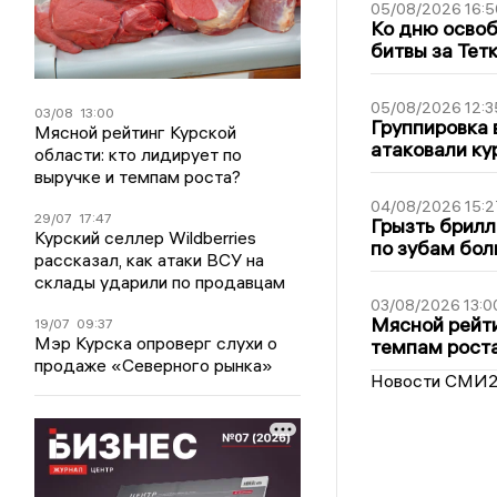
05/08/2026 16:5
Ко дню освоб
битвы за Тет
05/08/2026 12:3
03/08
13:00
Группировка 
Мясной рейтинг Курской
атаковали ку
области: кто лидирует по
выручке и темпам роста?
04/08/2026 15:2
29/07
17:47
Грызть брилл
Курский селлер Wildberries
по зубам бол
рассказал, как атаки ВСУ на
склады ударили по продавцам
03/08/2026 13:0
Мясной рейти
19/07
09:37
Мэр Курска опроверг слухи о
темпам рост
продаже «Северного рынка»
Новости СМИ