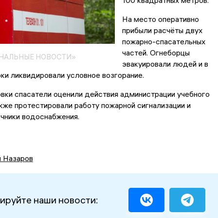
100 квадратных метров.
На место оперативно
прибыли расчёты двух
пожарно-спасательных
частей. Огнеборцы
ОНАЛЬНЫЕ НОВОСТИ»
эвакуировали людей и в
ки ликвидировали условное возгорание.
вки спасатели оценили действия администрации учебного
акже протестировали работу пожарной сигнализации и
чники водоснабжения.
й Назаров
ируйте наши новости: