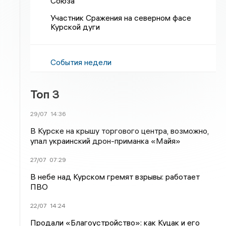
Союза
Участник Сражения на северном фасе
Курской дуги
События недели
Топ 3
29/07
14:36
В Курске на крышу торгового центра, возможно,
упал украинский дрон-приманка «Майя»
27/07
07:29
В небе над Курском гремят взрывы: работает
ПВО
22/07
14:24
Продали «Благоустройство»: как Куцак и его