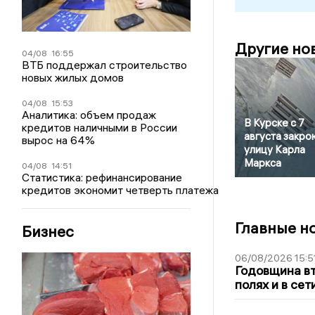
Другие но
04/08
16:55
ВТБ поддержал строительство
новых жилых домов
04/08
15:53
Аналитика: объем продаж
В Курске с 7
кредитов наличными в России
августа закро
вырос на 64%
улицу Карла
Маркса
04/08
14:51
Статистика: рефинансирование
кредитов экономит четверть платежа
Главные н
Бизнес
06/08/2026 15:5
Годовщина вт
полях и в се