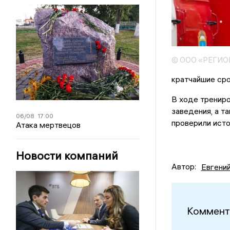
© ООО «РЕГИ
кратчайшие сро
В ходе трениро
заведения, а т
06/08
17:00
проверили исто
Атака мертвецов
Новости компаний
Автор:
Евгени
Коммент