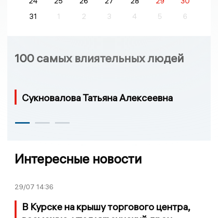
24
25
26
27
28
29
30
31
1
2
3
4
5
6
100 самых влиятельных людей
Сукновалова Татьяна Алексеевна
Интересные новости
29/07
14:36
В Курске на крышу торгового центра,