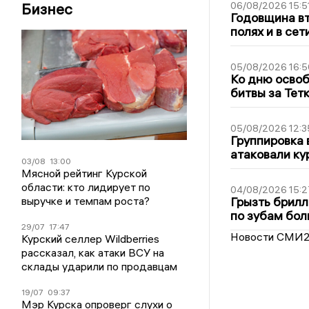
Бизнес
06/08/2026 15:5
Годовщина вт
полях и в се
05/08/2026 16:5
Ко дню освоб
битвы за Тет
05/08/2026 12:3
Группировка 
атаковали ку
03/08
13:00
Мясной рейтинг Курской
области: кто лидирует по
04/08/2026 15:2
выручке и темпам роста?
Грызть брилл
по зубам бол
29/07
17:47
Новости СМИ
Курский селлер Wildberries
рассказал, как атаки ВСУ на
склады ударили по продавцам
19/07
09:37
Мэр Курска опроверг слухи о