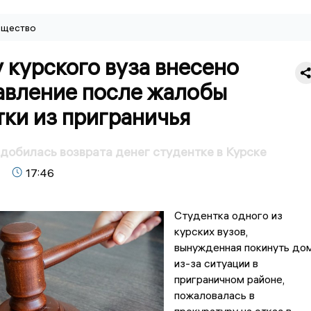
щество
 курского вуза внесено
авление после жалобы
ки из приграничья
добилась возврата денег студентке в Курске
17:46
Студентка одного из
курских вузов,
вынужденная покинуть до
из-за ситуации в
приграничном районе,
пожаловалась в