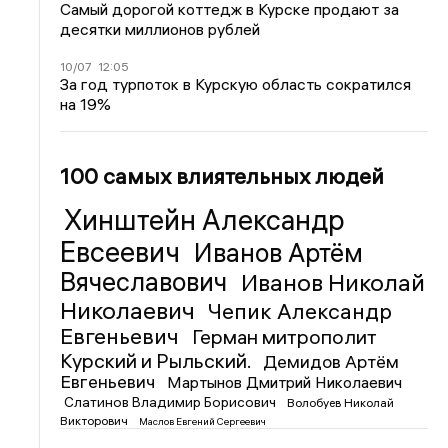
Самый дорогой коттедж в Курске продают за
десятки миллионов рублей
10/07
12:05
За год турпоток в Курскую область сократился
на 19%
100 самых влиятельных людей
Хинштейн Александр
Евсеевич
Иванов Артём
Вячеславович
Иванов Николай
Николаевич
Чепик Александр
Евгеньевич
Герман митрополит
Курский и Рыльский.
Демидов Артём
Евгеньевич
Мартынов Дмитрий Николаевич
Слатинов Владимир Борисович
Волобуев Николай
Викторович
Маслов Евгений Сергеевич