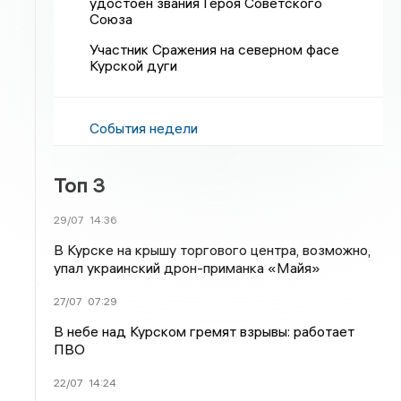
удостоен звания Героя Советского
Союза
Участник Сражения на северном фасе
Курской дуги
События недели
Топ 3
29/07
14:36
В Курске на крышу торгового центра, возможно,
упал украинский дрон-приманка «Майя»
27/07
07:29
В небе над Курском гремят взрывы: работает
ПВО
22/07
14:24