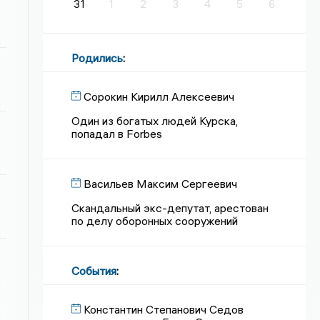
31
1
2
3
4
5
6
Родились
:
Сорокин Кирилл Алексеевич
Один из богатых людей Курска,
попадал в Forbes
Васильев Максим Сергеевич
Скандальный экс-депутат, арестован
по делу оборонных сооружений
События
:
Константин Степанович Седов