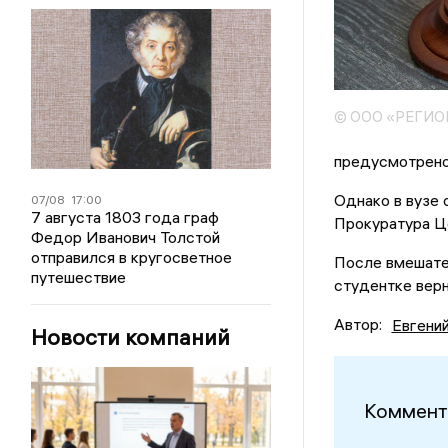
© ООО «РЕГИ
предусмотрено
Однако в вузе 
07/08
17:00
7 августа 1803 года граф
Прокуратура Це
Федор Иванович Толстой
отправился в кругосветное
После вмешате
путешествие
студентке верн
Автор:
Евгени
Новости компаний
Коммент