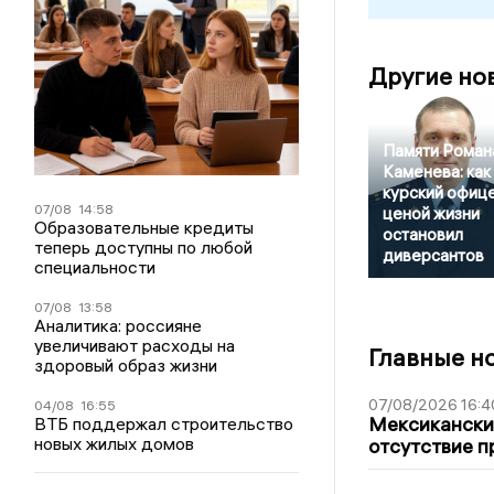
Другие но
Памяти Роман
Каменева: как
курский офиц
07/08
14:58
ценой жизни
Образовательные кредиты
остановил
теперь доступны по любой
диверсантов
специальности
07/08
13:58
Аналитика: россияне
увеличивают расходы на
Главные н
здоровый образ жизни
07/08/2026 16:4
04/08
16:55
Мексиканский
ВТБ поддержал строительство
новых жилых домов
отсутствие п