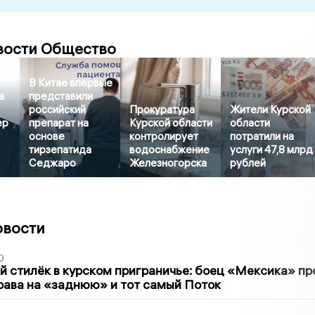
вости Общество
В Китае впервые
а
представили
российский
Прокуратура
Жители Курской
ер
препарат на
Курской области
области
основе
контролирует
потратили на
тирзепатида
водоснабжение
услуги 47,8 млрд
Седжаро
Железногорска
рублей
овости
0
 стилёк в курском приграничье: боец «Мексика» пр
рава на «заднюю» и тот самый Поток