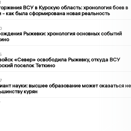
1
оржения ВСУ в Курскую область: хронология боев в
ти - как была сформирована новая реальность
0
ождения Рыжевки: хронология основных событий
кино
5
войск «Север» освободила Рыжевку, откуда ВСУ
рский поселок Теткино
7
иант науки: высшее образование может оказаться не
ьшинству курян
2