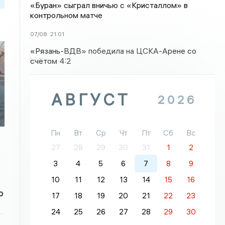
«Буран» сыграл вничью с «Кристаллом» в
контрольном матче
07/08
21:01
«Рязань-ВДВ» победила на ЦСКА-Арене со
счётом 4:2
АВГУСТ
2026
Пн
Вт
Ср
Чт
Пт
Сб
Вс
27
28
29
30
31
1
2
3
4
5
6
7
8
9
10
11
12
13
14
15
16
о
17
18
19
20
21
22
23
24
25
26
27
28
29
30