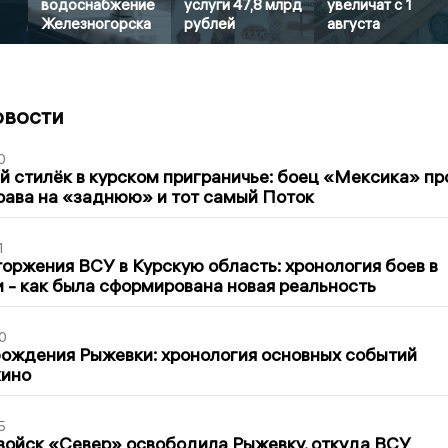
водоснабжение
услуги 47,8 млрд
увеличат с 1
Железногорска
рублей
августа
овости
0
 стилёк в курском приграничье: боец «Мексика» пр
рава на «заднюю» и тот самый Поток
1
оржения ВСУ в Курскую область: хронология боев в
ти - как была сформирована новая реальность
0
ождения Рыжевки: хронология основных событий
кино
5
войск «Север» освободила Рыжевку, откуда ВСУ