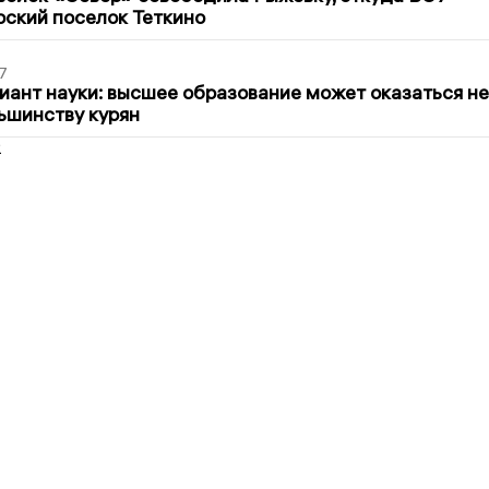
рский поселок Теткино
7
иант науки: высшее образование может оказаться не
ьшинству курян
2