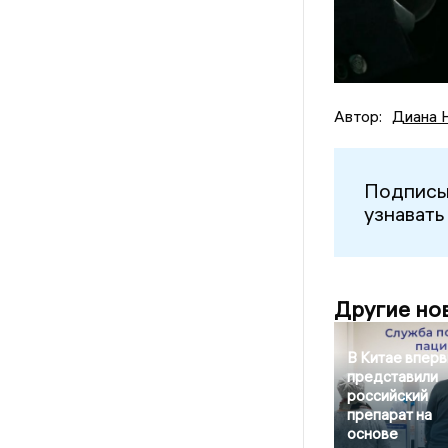
Автор:
Диана 
Подписы
узнавать
Другие но
В Китае впер
представили
российский
препарат на
основе