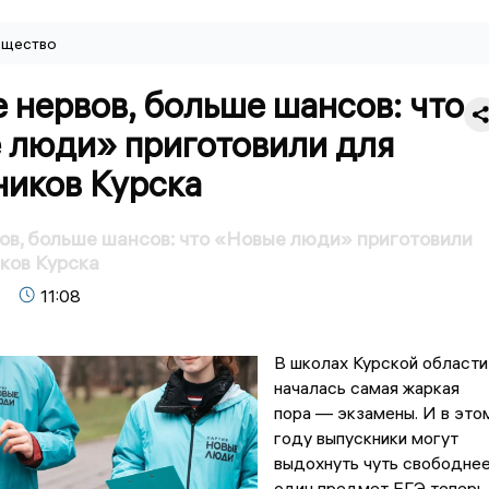
щество
нервов, больше шансов: что
 люди» приготовили для
ников Курска
в, больше шансов: что «Новые люди» приготовили
ков Курска
11:08
В школах Курской области
началась самая жаркая
пора — экзамены. И в это
году выпускники могут
выдохнуть чуть свободнее
один предмет ЕГЭ теперь