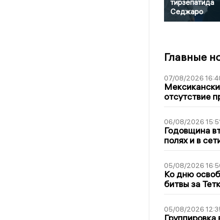
тирзепатида
Седжаро
Главные н
07/08/2026 16:4
Мексиканский
отсутствие п
06/08/2026 15:5
Годовщина вт
полях и в се
05/08/2026 16:5
Ко дню освоб
битвы за Тет
05/08/2026 12:3
Группировка 