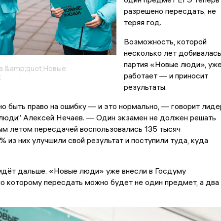
разрешено пересдать, не
теряя год.
Возможность, которой
несколько лет добивалас
партия «Новые люди», уж
а &amp;quot;Новые
работает — и приносит
;
результаты.
о быть право на ошибку — и это нормально, — говорит лиде
 люди” Алексей Нечаев. — Один экзамен не должен решать
ым летом пересдачей воспользовались 135 тысяч
% из них улучшили свой результат и поступили туда, куда
 идёт дальше. «Новые люди» уже внесли в Госдуму
по которому пересдать можно будет не один предмет, а два