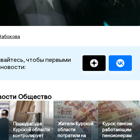
Набокова
вайтесь, чтобы первыми
 новости:
вости Общество
вые
Прокуратура
Жители Курской
Курск: пенсии
Курской области
области
работающим
контролирует
потратили на
пенсионерам