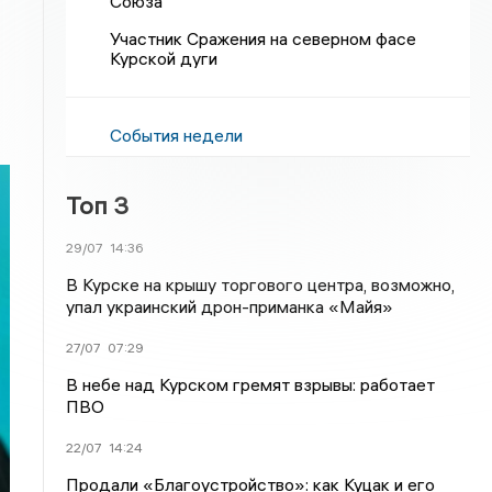
Союза
Участник Сражения на северном фасе
Курской дуги
События недели
Топ 3
29/07
14:36
В Курске на крышу торгового центра, возможно,
упал украинский дрон-приманка «Майя»
27/07
07:29
В небе над Курском гремят взрывы: работает
ПВО
22/07
14:24
Продали «Благоустройство»: как Куцак и его