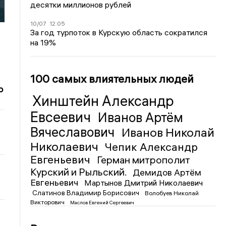
десятки миллионов рублей
10/07
12:05
За год турпоток в Курскую область сократился
на 19%
100 самых влиятельных людей
о
Хинштейн Александр
Евсеевич
Иванов Артём
Вячеславович
Иванов Николай
Николаевич
Чепик Александр
Евгеньевич
Герман митрополит
Курский и Рыльский.
Демидов Артём
Евгеньевич
Мартынов Дмитрий Николаевич
Слатинов Владимир Борисович
Волобуев Николай
Викторович
Маслов Евгений Сергеевич