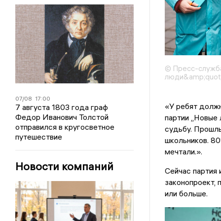
© Пресс-служб
люди&amp;quot
07/08
17:00
«У ребят должн
7 августа 1803 года граф
Федор Иванович Толстой
партии „Новые
отправился в кругосветное
судьбу. Прошл
путешествие
школьников. 80
мечтали.».
Новости компаний
Сейчас партия
законопроект, 
или больше.