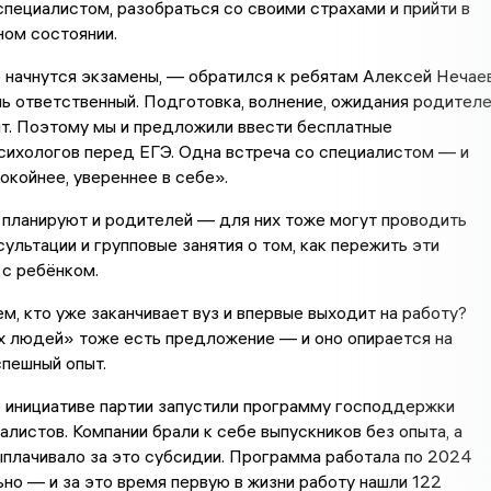
специалистом, разобраться со своими страхами и прийти в
ном состоянии.
начнутся экзамены, — обратился к ребятам Алексей Нечаев
 ответственный. Подготовка, волнение, ожидания родител
т. Поэтому мы и предложили ввести бесплатные
сихологов перед ЕГЭ. Одна встреча со специалистом — и
окойнее, увереннее в себе».
планируют и родителей — для них тоже могут проводить
ультации и групповые занятия о том, как пережить эти
с ребёнком.
ем, кто уже заканчивает вуз и впервые выходит на работу?
х людей» тоже есть предложение — и оно опирается на
пешный опыт.
 инициативе партии запустили программу господдержки
листов. Компании брали к себе выпускников без опыта, а
плачивало за это субсидии. Программа работала по 2024
но — и за это время первую в жизни работу нашли 122