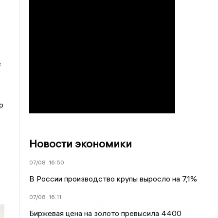
ь
е
р
Новости экономики
07/08
16:50
В России производство крупы выросло на 7,1%
07/08
16:11
Биржевая цена на золото превысила 4400