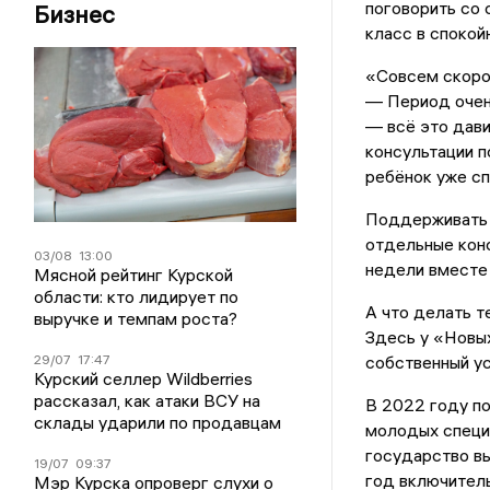
поговорить со 
Бизнес
класс в спокой
«Совсем скоро 
— Период очень
— всё это дави
консультации п
ребёнок уже сп
Поддерживать 
отдельные конс
03/08
13:00
недели вместе 
Мясной рейтинг Курской
области: кто лидирует по
А что делать т
выручке и темпам роста?
Здесь у «Новы
29/07
17:47
собственный ус
Курский селлер Wildberries
рассказал, как атаки ВСУ на
В 2022 году по
склады ударили по продавцам
молодых специа
государство вы
19/07
09:37
год включитель
Мэр Курска опроверг слухи о