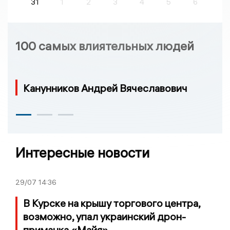
31
1
2
3
4
5
6
100 самых влиятельных людей
Канунников Андрей Вячеславович
Интересные новости
29/07
14:36
В Курске на крышу торгового центра,
возможно, упал украинский дрон-
приманка «Майя»