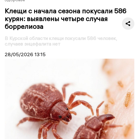
Клещи с начала сезона покусали 586
курян: выявлены четыре случая
боррелиоза
В Курской области клещи покусали 586 человек,
случаев энцефалита нет
28/05/2026
13:15