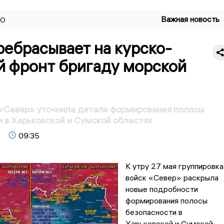
Важная новость
ВО
ребрасывает на курско-
й фронт бригаду морской
«Север» уточнила детали формирования полосы
 в Харьковской и Сумской областях
09:35
К утру 27 мая группировка
войск «Север» раскрыла
новые подробности
формирования полосы
безопасности в
Харьковской и Сумской