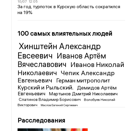
10/07
12:05
За год турпоток в Курскую область сократился
на 19%
100 самых влиятельных людей
Хинштейн Александр
Евсеевич
Иванов Артём
Вячеславович
Иванов Николай
Николаевич
Чепик Александр
Евгеньевич
Герман митрополит
Курский и Рыльский.
Демидов Артём
Евгеньевич
Мартынов Дмитрий Николаевич
Слатинов Владимир Борисович
Волобуев Николай
Викторович
Маслов Евгений Сергеевич
Расследования