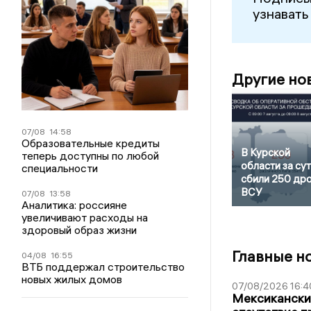
узнавать
Другие но
07/08
14:58
Образовательные кредиты
В Курской
теперь доступны по любой
области за су
специальности
сбили 250 др
ВСУ
07/08
13:58
Аналитика: россияне
увеличивают расходы на
здоровый образ жизни
Главные н
04/08
16:55
ВТБ поддержал строительство
новых жилых домов
07/08/2026 16:4
Мексиканский