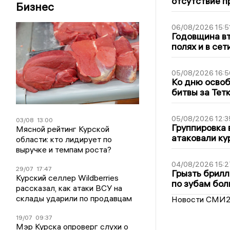
отсутствие п
Бизнес
06/08/2026 15:5
Годовщина вт
полях и в се
05/08/2026 16:5
Ко дню освоб
битвы за Тет
05/08/2026 12:3
03/08
13:00
Группировка 
Мясной рейтинг Курской
атаковали ку
области: кто лидирует по
выручке и темпам роста?
04/08/2026 15:2
29/07
17:47
Грызть брилл
Курский селлер Wildberries
по зубам бол
рассказал, как атаки ВСУ на
склады ударили по продавцам
Новости СМИ
19/07
09:37
Мэр Курска опроверг слухи о