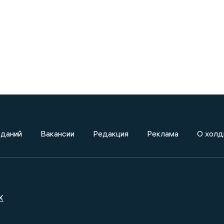
зданий
Вакансии
Редакция
Реклама
О холд
X