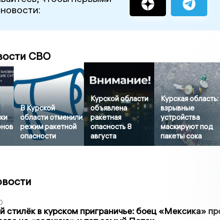
 новости:
вости СВО
Курской области
Курская область:
В Курской
объявлена
взрывные
тки
области отменили
ракетная
устройства
онов
режим ракетной
опасность 8
маскируют под
опасности
августа
пакеты сока
овости
0
 стилёк в курском приграничье: боец «Мексика» пр