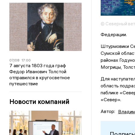
© Северный ве
Федерации.
Штурмовики Се
Сумской област
районах Годуно
07/08
17:00
7 августа 1803 года граф
Могрицы, Толст
Федор Иванович Толстой
отправился в кругосветное
Для наступате
путешествие
область подраз
паблике «Север
«Север».
Новости компаний
Автор:
Владим
Подписы