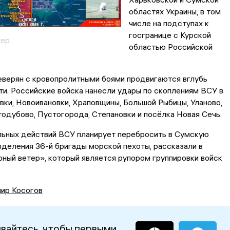
областях Украины, в том
числе на подступах к
госгранице с Курской
тер
областью Российской
верян с кровопролитными боями продвигаются вглубь
и. Российские войска нанесли удары по скоплениям ВСУ в
вки, Новоивановки, Храповщины, Большой Рыбицы, Уланово,
одубово, Пустогорода, Степановки и посёлка Новая Сечь.
льных действий ВСУ планирует перебросить в Сумскую
деления 36-й бригады морской пехоты, рассказали в
ный ветер», который является рупором группировки войск
ир Косогов
вайтесь, чтобы первыми