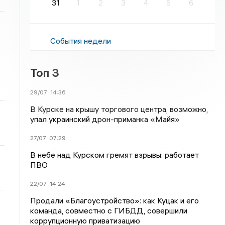
31
1
2
3
4
5
6
События недели
Топ 3
29/07
14:36
В Курске на крышу торгового центра, возможно,
упал украинский дрон-приманка «Майя»
27/07
07:29
В небе над Курском гремят взрывы: работает
ПВО
22/07
14:24
Продали «Благоустройство»: как Куцак и его
команда, совместно с ГИБДД, совершили
коррупционную приватизацию