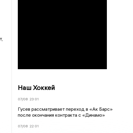
т,
Наш Хоккей
07/08
23:01
Гусев рассматривает переход в «Ак Барс»
после окончания контракта с «Динамо»
07/08
22:01