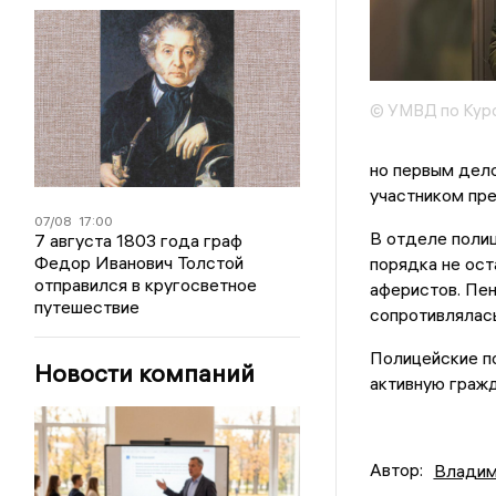
© УМВД по Курс
но первым дело
участником пре
07/08
17:00
В отделе полиц
7 августа 1803 года граф
Федор Иванович Толстой
порядка не ост
отправился в кругосветное
аферистов. Пен
путешествие
сопротивлялась
Полицейские п
Новости компаний
активную гражд
Автор:
Владим