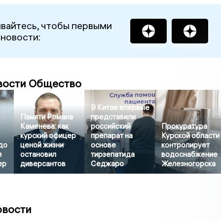
вайтесь, чтобы первыми
 новости:
вости Общество
В Китае впервые
Памяти Романа
представили
Каменева: как
российский
Прокуратура
курский офицер
препарат на
Курской области
до
ценой жизни
основе
контролирует
и
остановил
тирзепатида
водоснабжение
ер
диверсантов
Седжаро
Железногорска
овости