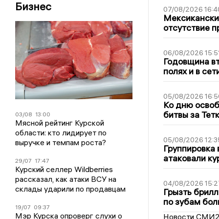
Бизнес
07/08/2026 16:4
Мексиканский
отсутствие п
06/08/2026 15:5
Годовщина вт
полях и в се
05/08/2026 16:5
Ко дню освоб
битвы за Тет
03/08
13:00
Мясной рейтинг Курской
области: кто лидирует по
05/08/2026 12:3
выручке и темпам роста?
Группировка 
атаковали ку
29/07
17:47
Курский селлер Wildberries
рассказал, как атаки ВСУ на
04/08/2026 15:2
склады ударили по продавцам
Грызть брилл
по зубам бол
19/07
09:37
Мэр Курска опроверг слухи о
Новости СМИ