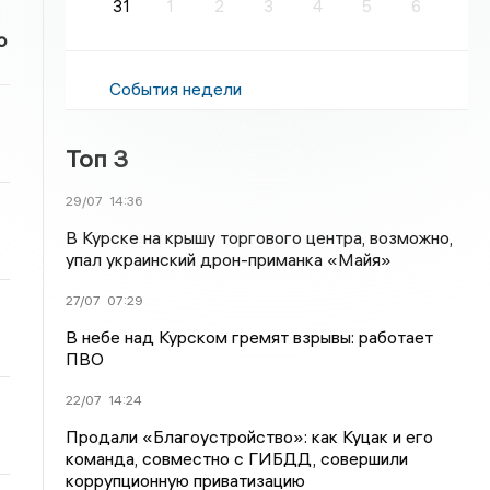
31
1
2
3
4
5
6
о
События недели
Топ 3
29/07
14:36
В Курске на крышу торгового центра, возможно,
упал украинский дрон-приманка «Майя»
27/07
07:29
В небе над Курском гремят взрывы: работает
ПВО
22/07
14:24
Продали «Благоустройство»: как Куцак и его
команда, совместно с ГИБДД, совершили
коррупционную приватизацию