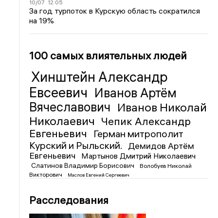
10/07
12:05
За год турпоток в Курскую область сократился
на 19%
100 самых влиятельных людей
Хинштейн Александр
Евсеевич
Иванов Артём
Вячеславович
Иванов Николай
Николаевич
Чепик Александр
Евгеньевич
Герман митрополит
Курский и Рыльский.
Демидов Артём
Евгеньевич
Мартынов Дмитрий Николаевич
Слатинов Владимир Борисович
Волобуев Николай
Викторович
Маслов Евгений Сергеевич
Расследования