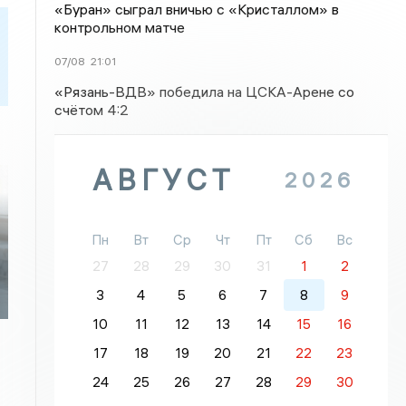
«Буран» сыграл вничью с «Кристаллом» в
контрольном матче
07/08
21:01
«Рязань-ВДВ» победила на ЦСКА-Арене со
счётом 4:2
АВГУСТ
2026
Пн
Вт
Ср
Чт
Пт
Сб
Вс
27
28
29
30
31
1
2
3
4
5
6
7
8
9
10
11
12
13
14
15
16
17
18
19
20
21
22
23
24
25
26
27
28
29
30