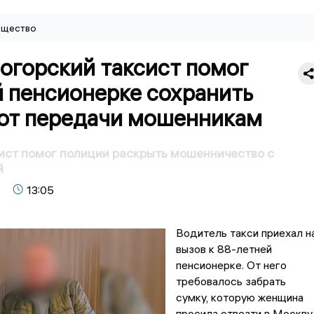
щество
огорский таксист помог
й пенсионерке сохранить
 от передачи мошенникам
ист помог полиции раскрыть мошенничество с
й
13:05
Водитель такси приехал н
вызов к 88-летней
пенсионерке. От него
требовалось забрать
сумку, которую женщина
просила отвезти в Москву.