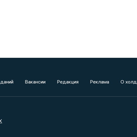
зданий
Вакансии
Редакция
Реклама
О холд
X