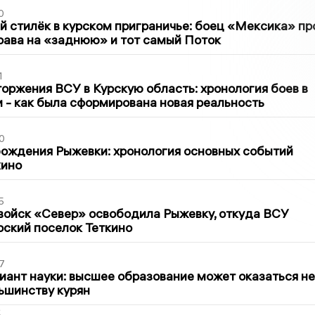
0
 стилёк в курском приграничье: боец «Мексика» пр
рава на «заднюю» и тот самый Поток
1
оржения ВСУ в Курскую область: хронология боев в
ти - как была сформирована новая реальность
0
ождения Рыжевки: хронология основных событий
кино
5
войск «Север» освободила Рыжевку, откуда ВСУ
рский поселок Теткино
7
иант науки: высшее образование может оказаться не
ьшинству курян
2