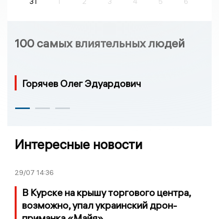
31
1
2
3
4
5
6
100 самых влиятельных людей
Горячев Олег Эдуардович
Интересные новости
29/07
14:36
В Курске на крышу торгового центра,
возможно, упал украинский дрон-
приманка «Майя»