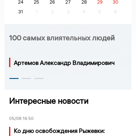
24
25
26
27
28
29
30
31
1
2
3
4
5
6
100 самых влиятельных людей
Артемов Александр Владимирович
Интересные новости
05/08
16:50
Ко дню освобождения Рыжевки: