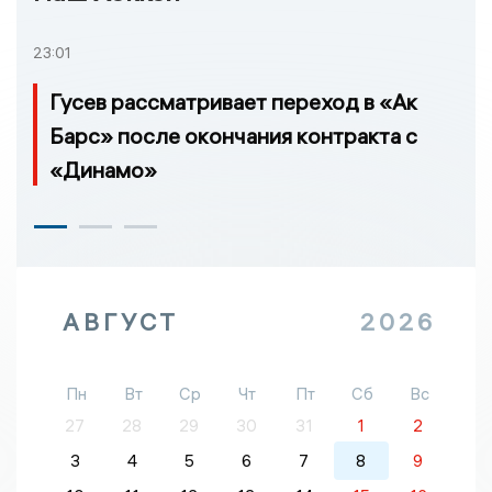
23:01
Гусев рассматривает переход в «Ак
Барс» после окончания контракта с
«Динамо»
АВГУСТ
2026
Пн
Вт
Ср
Чт
Пт
Сб
Вс
27
28
29
30
31
1
2
3
4
5
6
7
8
9