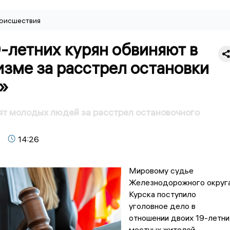
оисшествия
-летних курян обвиняют в
зме за расстрел остановки
»
ят молодых людей за расстрел остановочного
14:26
Мировому судье
Железнодорожного округ
Курска поступило
уголовное дело в
отношении двоих 19-летни
местных жителей,