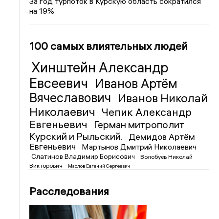
За год турпоток в Курскую область сократился
на 19%
100 самых влиятельных людей
Хинштейн Александр
Евсеевич
Иванов Артём
Вячеславович
Иванов Николай
Николаевич
Чепик Александр
Евгеньевич
Герман митрополит
Курский и Рыльский.
Демидов Артём
Евгеньевич
Мартынов Дмитрий Николаевич
Слатинов Владимир Борисович
Волобуев Николай
Викторович
Маслов Евгений Сергеевич
Расследования