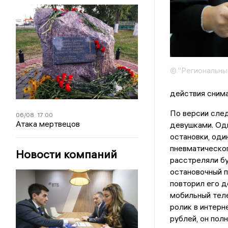
© "Региональны
действия снима
По версии сле
06/08
17:00
Атака мертвецов
девушками. Одн
остановки, оди
пневматическог
Новости компаний
расстреляли бу
остановочный п
повторил его д
мобильный теле
ролик в интерн
рублей, он пол