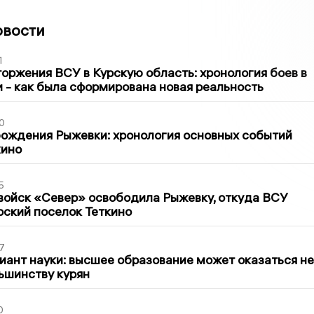
овости
1
оржения ВСУ в Курскую область: хронология боев в
ти - как была сформирована новая реальность
0
ождения Рыжевки: хронология основных событий
кино
5
войск «Север» освободила Рыжевку, откуда ВСУ
рский поселок Теткино
7
иант науки: высшее образование может оказаться не
ьшинству курян
0