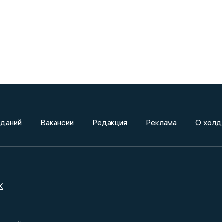
зданий
Вакансии
Редакция
Реклама
О холд
X