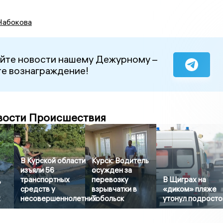
Набокова
йте новости нашему Дежурному –
е вознаграждение!
вости Происшествия
В Курской области
Курск: Водитель
изъяли 56
осужден за
,
транспортных
перевозку
В Щиграх на
средств у
взрывчатки в
«диком» пляже
х
несовершеннолетних
Тобольск
утонул подросто