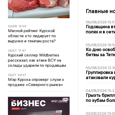
Главные н
06/08/2026 15:5
Годовщина вт
03/08
13:00
Мясной рейтинг Курской
полях и в се
области: кто лидирует по
выручке и темпам роста?
05/08/2026 16:5
Ко дню освоб
29/07
17:47
битвы за Тет
Курский селлер Wildberries
рассказал, как атаки ВСУ на
склады ударили по продавцам
05/08/2026 12:3
Группировка 
19/07
09:37
атаковали ку
Мэр Курска опроверг слухи о
продаже «Северного рынка»
04/08/2026 15:2
Грызть брилл
по зубам бол
03/08/2026 13:0