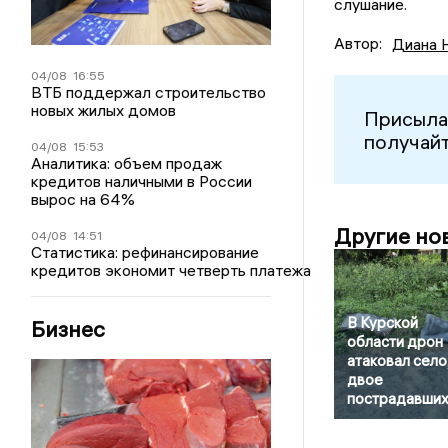
слушание.
Автор:
Диана 
04/08
16:55
ВТБ поддержал строительство
новых жилых домов
Присыла
получайт
04/08
15:53
Аналитика: объем продаж
кредитов наличными в России
вырос на 64%
Другие но
04/08
14:51
Статистика: рефинансирование
кредитов экономит четверть платежа
В Курской
Бизнес
области дрон
атаковал село
двое
пострадавши