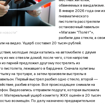
обвиняемых в вандализме.
В январе 2026 года они из
пневматического
пистолета расстреляли
остановочный павильон
«Магазин "Полёт"»,
е новости"
разбили два стекла, а сво
ли на видео. Ущерб составил 20 тысяч рублей.
дствия, молодые люди катались на автомобиле с двумя
у из них отвезли домой, после чего, стоя напротив
н из парней предложил другому пострелять из
о пистолета, лежавшего в бардачке. Сначала хулиганы
тылку на тротуаре, а затем произвели выстрелы в
авильон. Первый выстрел разбил одно стекло, второй —
ействие, разбив второе. Всё происходящее снимали на
фон. Видеозапись отправили подруге, которая выложила
ет. Материальный ущерб комитету ЖКХ оценён в 20 тысяч
ностью возмещён. По делу назначено предварительное