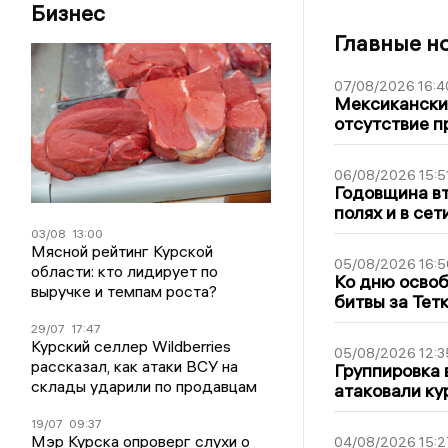
Бизнес
Главные н
07/08/2026 16:4
Мексиканский
отсутствие п
06/08/2026 15:5
Годовщина вт
полях и в се
03/08
13:00
Мясной рейтинг Курской
05/08/2026 16:5
области: кто лидирует по
Ко дню освоб
выручке и темпам роста?
битвы за Тет
29/07
17:47
Курский селлер Wildberries
05/08/2026 12:3
рассказал, как атаки ВСУ на
Группировка 
склады ударили по продавцам
атаковали ку
19/07
09:37
Мэр Курска опроверг слухи о
04/08/2026 15:2