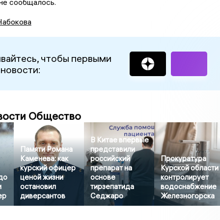
не сообщалось.
Набокова
вайтесь, чтобы первыми
 новости:
вости Общество
В Китае впервые
Памяти Романа
представили
Каменева: как
российский
Прокуратура
курский офицер
препарат на
Курской области
до
ценой жизни
основе
контролирует
и
остановил
тирзепатида
водоснабжение
ер
диверсантов
Седжаро
Железногорска