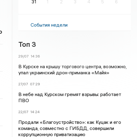
31
1
2
3
4
5
6
События недели
о
Топ 3
29/07
14:36
В Курске на крышу торгового центра, возможно,
упал украинский дрон-приманка «Майя»
27/07
07:29
В небе над Курском гремят взрывы: работает
ПВО
22/07
14:24
Продали «Благоустройство»: как Куцак и его
команда, совместно с ГИБДД, совершили
коррупционную приватизацию