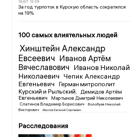
10/07
12:05
За год турпоток в Курскую область сократился
на 19%
100 самых влиятельных людей
Хинштейн Александр
Евсеевич
Иванов Артём
Вячеславович
Иванов Николай
Николаевич
Чепик Александр
Евгеньевич
Герман митрополит
Курский и Рыльский.
Демидов Артём
Евгеньевич
Мартынов Дмитрий Николаевич
Слатинов Владимир Борисович
Волобуев Николай
Викторович
Маслов Евгений Сергеевич
Расследования