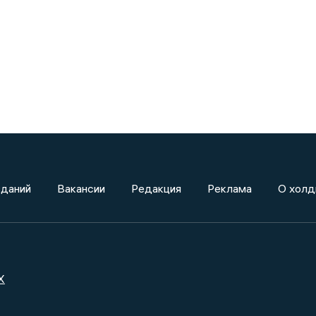
зданий
Вакансии
Редакция
Реклама
О холд
X