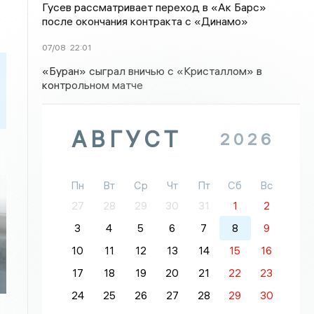
Гусев рассматривает переход в «Ак Барс»
после окончания контракта с «Динамо»
07/08
22:01
«Буран» сыграл вничью с «Кристаллом» в
контрольном матче
АВГУСТ
2026
Пн
Вт
Ср
Чт
Пт
Сб
Вс
27
28
29
30
31
1
2
3
4
5
6
7
8
9
10
11
12
13
14
15
16
17
18
19
20
21
22
23
24
25
26
27
28
29
30