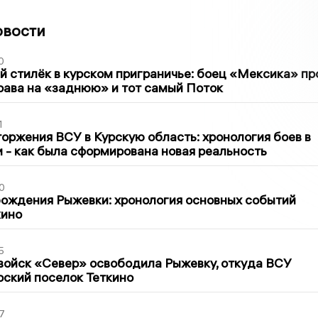
овости
0
 стилёк в курском приграничье: боец «Мексика» пр
рава на «заднюю» и тот самый Поток
1
оржения ВСУ в Курскую область: хронология боев в
ти - как была сформирована новая реальность
0
ождения Рыжевки: хронология основных событий
кино
5
войск «Север» освободила Рыжевку, откуда ВСУ
рский поселок Теткино
7