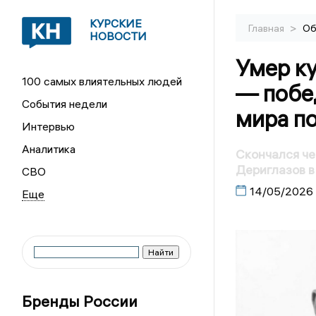
КУРСКИЕ
>
Главная
Об
НОВОСТИ
Умер к
100 самых влиятельных людей
— побе
События недели
мира п
Интервью
Аналитика
Скончался ч
Дериглазов в
СВО
14/05/2026
Бренды России