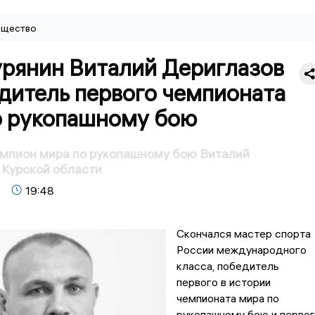
щество
урянин Виталий Дериглазов
дитель первого чемпионата
о рукопашному бою
емпион мира по рукопашному бою Виталий
 Курской области
19:48
Скончался мастер спорта
России международного
класса, победитель
первого в истории
чемпионата мира по
рукопашному бою и перво