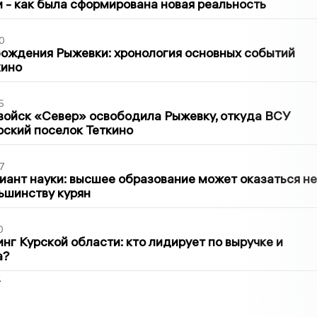
ти - как была сформирована новая реальность
0
ождения Рыжевки: хронология основных событий
кино
5
войск «Север» освободила Рыжевку, откуда ВСУ
рский поселок Теткино
7
иант науки: высшее образование может оказаться не
ьшинству курян
0
нг Курской области: кто лидирует по выручке и
а?
2