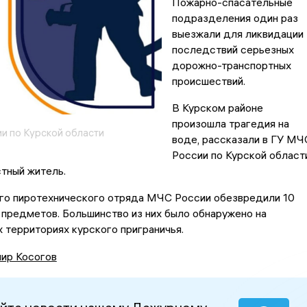
Пожарно-спасательные
подразделения один раз
выезжали для ликвидации
последствий серьезных
дорожно-транспортных
происшествий.
В Курском районе
произошла трагедия на
и по Курской области
воде, рассказали в ГУ МЧ
России по Курской области
тный житель.
го пиротехнического отряда МЧС России обезвредили 10
предметов. Большинство из них было обнаружено на
территориях курского приграничья.
ир Косогов