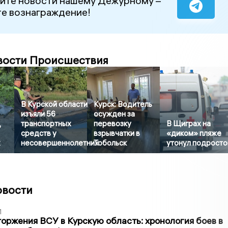
йте новости нашему Дежурному –
е вознаграждение!
вости Происшествия
В Курской области
Курск: Водитель
изъяли 56
осужден за
,
транспортных
перевозку
В Щиграх на
средств у
взрывчатки в
«диком» пляже
х
несовершеннолетних
Тобольск
утонул подросто
овости
1
оржения ВСУ в Курскую область: хронология боев в