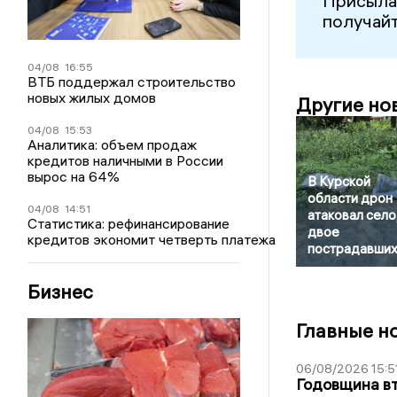
Присыла
получайт
04/08
16:55
ВТБ поддержал строительство
новых жилых домов
Другие но
04/08
15:53
Аналитика: объем продаж
кредитов наличными в России
вырос на 64%
В Курской
области дрон
04/08
14:51
атаковал село
Статистика: рефинансирование
двое
кредитов экономит четверть платежа
пострадавши
Бизнес
Главные н
06/08/2026 15:5
Годовщина вт