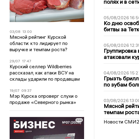
полях и в се
05/08/2026 16:5
Ко дню освоб
битвы за Тет
03/08
13:00
Мясной рейтинг Курской
области: кто лидирует по
05/08/2026 12:3
выручке и темпам роста?
Группировка 
атаковали ку
29/07
17:47
Курский селлер Wildberries
рассказал, как атаки ВСУ на
04/08/2026 15:2
Грызть брилл
склады ударили по продавцам
по зубам бол
19/07
09:37
Мэр Курска опроверг слухи о
03/08/2026 13:0
продаже «Северного рынка»
Мясной рейти
темпам рост
Новости СМИ