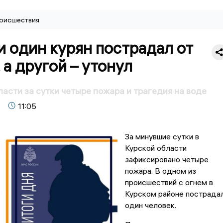
оисшествия
и один курян пострадал от
 а другой – утонул
ласти за сутки четыре пожара и трагедия на воде
11:05
За минувшие сутки в
Курской области
зафиксировано четыре
пожара. В одном из
происшествий с огнем в
Курском районе пострада
один человек.