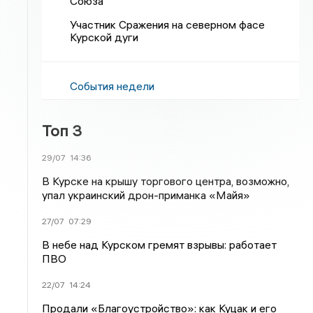
Союза
Участник Сражения на северном фасе
Курской дуги
События недели
Топ 3
29/07
14:36
В Курске на крышу торгового центра, возможно,
упал украинский дрон-приманка «Майя»
27/07
07:29
В небе над Курском гремят взрывы: работает
ПВО
22/07
14:24
Продали «Благоустройство»: как Куцак и его