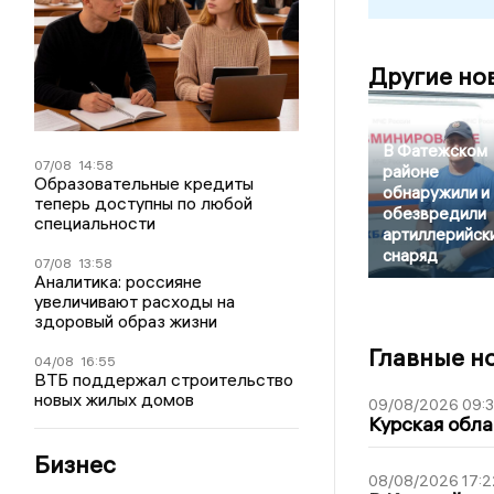
Другие но
В Фатежском
07/08
14:58
районе
Образовательные кредиты
обнаружили и
теперь доступны по любой
обезвредили
специальности
артиллерийск
снаряд
07/08
13:58
Аналитика: россияне
увеличивают расходы на
здоровый образ жизни
Главные н
04/08
16:55
ВТБ поддержал строительство
новых жилых домов
09/08/2026 09:
Курская обла
Бизнес
08/08/2026 17:2