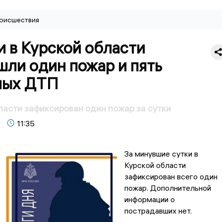
оисшествия
и в Курской области
ли один пожар и пять
ных ДТП
ласти зафиксирован один пожар за сутки
11:35
За минувшие сутки в
Курской области
зафиксирован всего один
пожар. Дополнительной
информации о
пострадавших нет.