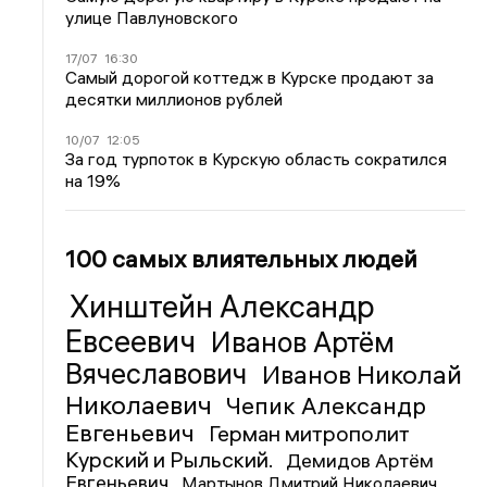
улице Павлуновского
17/07
16:30
Самый дорогой коттедж в Курске продают за
десятки миллионов рублей
10/07
12:05
За год турпоток в Курскую область сократился
на 19%
100 самых влиятельных людей
Хинштейн Александр
Евсеевич
Иванов Артём
Вячеславович
Иванов Николай
Николаевич
Чепик Александр
Евгеньевич
Герман митрополит
Курский и Рыльский.
Демидов Артём
Евгеньевич
Мартынов Дмитрий Николаевич