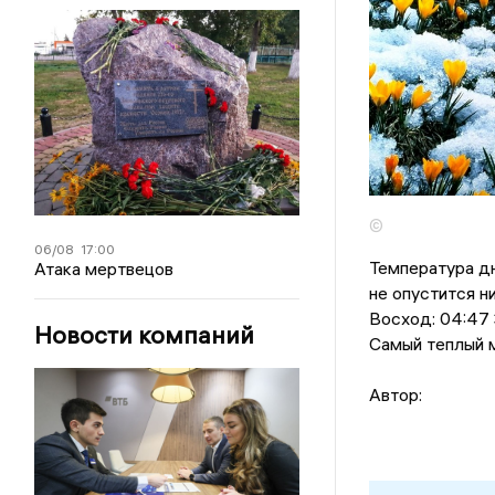
©
06/08
17:00
Температура дн
Атака мертвецов
не опустится н
Восход: 04:47 З
Новости компаний
Самый теплый м
Автор: