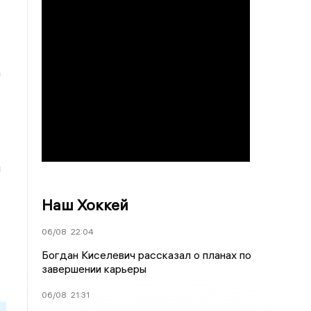
а
я
Наш Хоккей
06/08
22:04
Богдан Киселевич рассказал о планах по
завершении карьеры
06/08
21:31