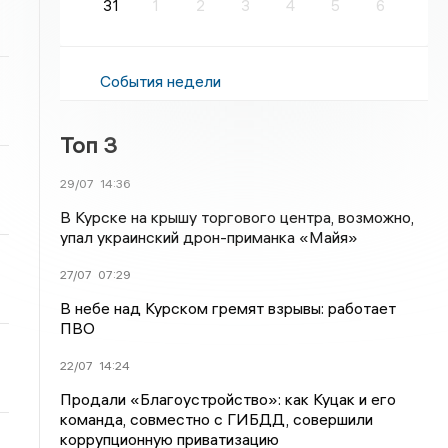
31
1
2
3
4
5
6
События недели
Топ 3
29/07
14:36
В Курске на крышу торгового центра, возможно,
упал украинский дрон-приманка «Майя»
27/07
07:29
В небе над Курском гремят взрывы: работает
ПВО
22/07
14:24
Продали «Благоустройство»: как Куцак и его
команда, совместно с ГИБДД, совершили
коррупционную приватизацию