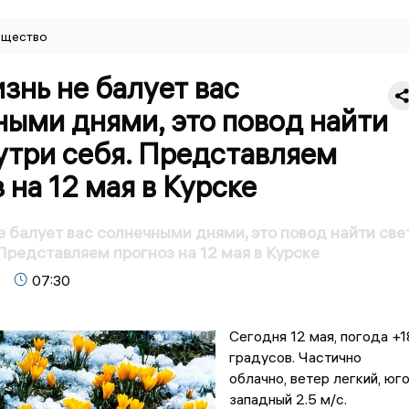
щество
знь не балует вас
ыми днями, это повод найти
утри себя. Представляем
 на 12 мая в Курске
е балует вас солнечными днями, это повод найти све
 Представляем прогноз на 12 мая в Курске
07:30
Сегодня 12 мая, погода +1
градусов. Частично
облачно, ветер легкий, юг
западный 2.5 м/с.