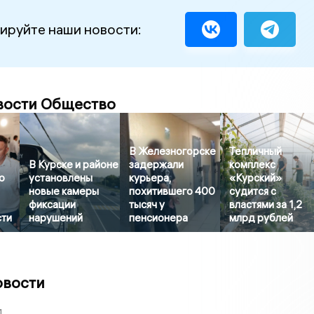
ируйте наши новости:
вости Общество
В Железногорске
Тепличный
В Курске и районе
задержали
комплекс
о
установлены
курьера,
«Курский»
новые камеры
похитившего 400
судится с
фиксации
тысяч у
властями за 1,2
сти
нарушений
пенсионера
млрд рублей
овости
1