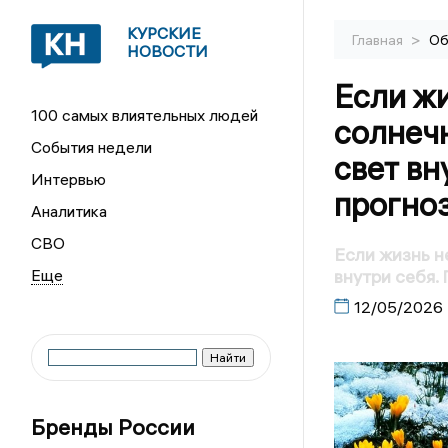
КУРСКИЕ
>
Главная
Об
НОВОСТИ
Если жи
100 самых влиятельных людей
солнечн
События недели
свет вн
Интервью
прогноз
Аналитика
СВО
Если жизнь н
внутри себя.
12/05/2026
Бренды России