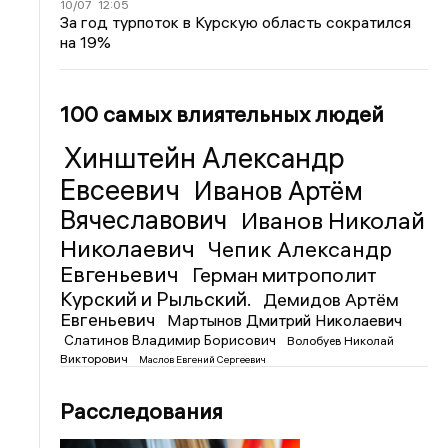
10/07
12:05
За год турпоток в Курскую область сократился
на 19%
100 самых влиятельных людей
Хинштейн Александр
Евсеевич
Иванов Артём
Вячеславович
Иванов Николай
Николаевич
Чепик Александр
Евгеньевич
Герман митрополит
Курский и Рыльский.
Демидов Артём
Евгеньевич
Мартынов Дмитрий Николаевич
Слатинов Владимир Борисович
Волобуев Николай
Викторович
Маслов Евгений Сергеевич
Расследования