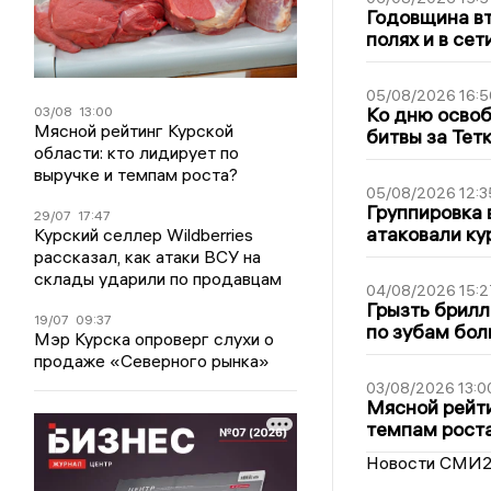
Годовщина вт
полях и в се
05/08/2026 16:5
Ко дню освоб
03/08
13:00
Мясной рейтинг Курской
битвы за Тет
области: кто лидирует по
выручке и темпам роста?
05/08/2026 12:3
Группировка 
29/07
17:47
атаковали ку
Курский селлер Wildberries
рассказал, как атаки ВСУ на
склады ударили по продавцам
04/08/2026 15:2
Грызть брилл
19/07
09:37
по зубам бол
Мэр Курска опроверг слухи о
продаже «Северного рынка»
03/08/2026 13:0
Мясной рейти
темпам рост
Новости СМИ