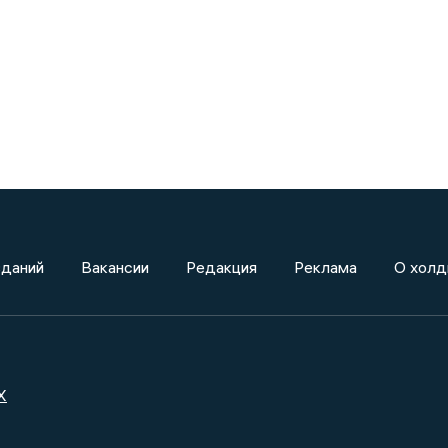
зданий
Вакансии
Редакция
Реклама
О холд
X