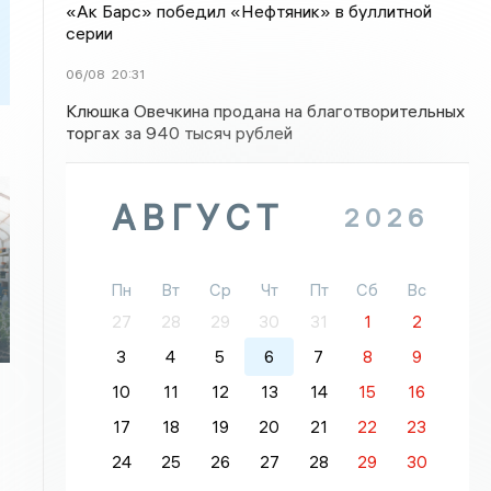
«Ак Барс» победил «Нефтяник» в буллитной
серии
06/08
20:31
Клюшка Овечкина продана на благотворительных
торгах за 940 тысяч рублей
АВГУСТ
2026
Пн
Вт
Ср
Чт
Пт
Сб
Вс
27
28
29
30
31
1
2
3
4
5
6
7
8
9
10
11
12
13
14
15
16
17
18
19
20
21
22
23
24
25
26
27
28
29
30