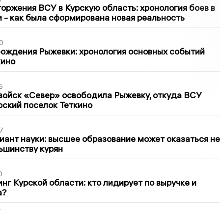
оржения ВСУ в Курскую область: хронология боев в
ти - как была сформирована новая реальность
0
ождения Рыжевки: хронология основных событий
кино
5
войск «Север» освободила Рыжевку, откуда ВСУ
рский поселок Теткино
7
иант науки: высшее образование может оказаться не
ьшинству курян
0
нг Курской области: кто лидирует по выручке и
а?
2