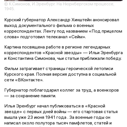
© К.Симонов, И.Эренбург. На Нюрнбергском процессе,
1945.
Курский губернатор Александр Хинштейн анонсировал
выход документального фильма о военных
корреспондентах. Ленту под названием «Под прицелом
слова» подготовил телеканал «Сейм».
Картина посвящена работе в регионе легендарных
корреспондентов «Красной звезды» — Ильи Эренбурга
и Константина Симонова, чьи статьи приближали победу.
Фильм затрагивает страницы героической летописи
Курского края. Полная версия доступна в социальной
сети «ВКонтакте».
Губернатор поблагодарил коллег за труд, а военкоров
— за сохранение памяти.
Илья Эренбург начал публиковаться в «Красной
звезде» с первых дней войны — его стартовая статья
вышла уже 23 июня 1941 года . За военные годы он
написал около полутора тысяч памфлетов, статей и