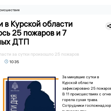
оисшествия
и в Курской области
сь 25 пожаров и 7
ных ДТП
ласти за сутки произошло 25 пожаров
10:35
За минувшие сутки в
Курской области
зафиксировано 25 пожаров
В 11 происшествиях с огн
горела сухая трава.
Сотрудники госпожнадзо