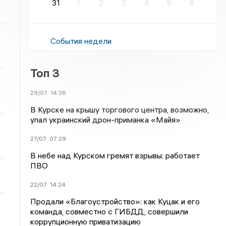
31
1
2
3
4
5
6
События недели
Топ 3
29/07
14:36
В Курске на крышу торгового центра, возможно,
упал украинский дрон-приманка «Майя»
27/07
07:29
В небе над Курском гремят взрывы: работает
ПВО
22/07
14:24
Продали «Благоустройство»: как Куцак и его
команда, совместно с ГИБДД, совершили
коррупционную приватизацию