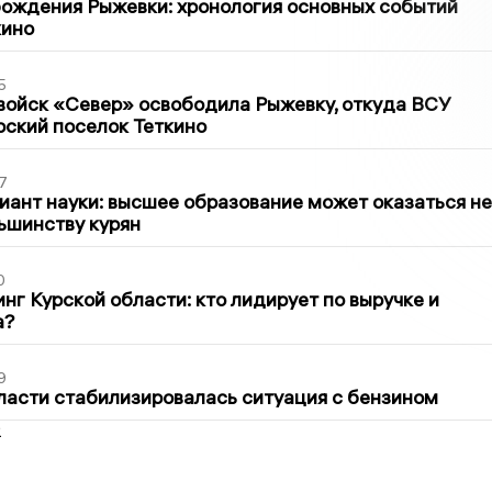
ождения Рыжевки: хронология основных событий
кино
5
войск «Север» освободила Рыжевку, откуда ВСУ
рский поселок Теткино
7
иант науки: высшее образование может оказаться не
ьшинству курян
0
нг Курской области: кто лидирует по выручке и
а?
9
ласти стабилизировалась ситуация с бензином
2