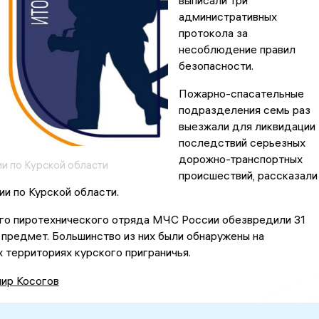
выписали три
административных
протокола за
несоблюдение правил
безопасности.
Пожарно-спасательные
подразделения семь раз
выезжали для ликвидации
последствий серьезных
дорожно-транспортных
и по Курской области
происшествий, рассказали
и по Курской области.
го пиротехнического отряда МЧС России обезвредили 31
предмет. Большинство из них были обнаружены на
территориях курского приграничья.
ир Косогов