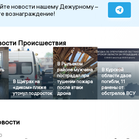
йте новости нашему Дежурному –
е вознаграждение!
вости Происшествия
В Рыльском
ль
районе мужчина
В Курской
пострадал при
области двое
В Щиграх на
тушении пожара
погибли, 11
«диком» пляже
после атаки
ранены от
утонул подросток
дрона
обстрелов ВСУ
овости
0