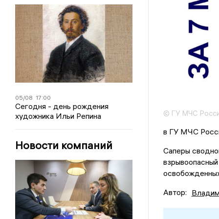
05/08
17:00
Сегодня - день рождения
© ГУ МЧС Росси
художника Ильи Репина
в ГУ МЧС Росси
Новости компаний
Саперы сводно
взрывоопасный 
освобожденных 
Автор:
Владим