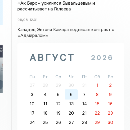
«Ак Барс» усилился Бывальцевым и
рассчитывает на Галеева
06/08
12:31
Канадец Энтони Камара подписал контракт с
«Адмиралом»
АВГУСТ
2026
Пн
Вт
Ср
Чт
Пт
Сб
Вс
27
28
29
30
31
1
2
3
4
5
6
7
8
9
10
11
12
13
14
15
16
17
18
19
20
21
22
23
24
25
26
27
28
29
30