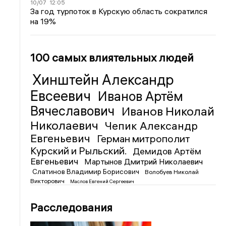
10/07
12:05
За год турпоток в Курскую область сократился
на 19%
100 самых влиятельных людей
Хинштейн Александр
Евсеевич
Иванов Артём
Вячеславович
Иванов Николай
Николаевич
Чепик Александр
Евгеньевич
Герман митрополит
Курский и Рыльский.
Демидов Артём
Евгеньевич
Мартынов Дмитрий Николаевич
Слатинов Владимир Борисович
Волобуев Николай
Викторович
Маслов Евгений Сергеевич
Расследования