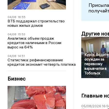
Присыла
получайт
04/08
16:55
ВТБ поддержал строительство
новых жилых домов
Другие но
04/08
15:53
Аналитика: объем продаж
кредитов наличными в России
вырос на 64%
Курск: Водите
04/08
14:51
осужден за
Статистика: рефинансирование
перевозку
кредитов экономит четверть платежа
взрывчатки в
Тобольск
Бизнес
Главные н
05/08/2026 16:5