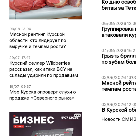
Ко дню освоб
битвы за Тет
05/08/2026 12:3
Группировка 
03/08
13:00
Мясной рейтинг Курской
атаковали ку
области: кто лидирует по
выручке и темпам роста?
04/08/2026 15:2
Грызть брилл
29/07
17:47
по зубам бол
Курский селлер Wildberries
рассказал, как атаки ВСУ на
склады ударили по продавцам
03/08/2026 13:0
Мясной рейти
19/07
09:37
темпам рост
Мэр Курска опроверг слухи о
продаже «Северного рынка»
03/08/2026 12:0
В Курской об
Новости СМИ