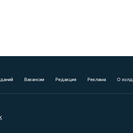
зданий
Вакансии
Редакция
Реклама
О холд
X