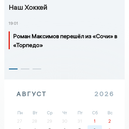
Наш Хоккей
19:01
Роман Максимов перешёл из «Сочи» в
«Торпедо»
АВГУСТ
2026
Пн
Вт
Ср
Чт
Пт
Сб
Вс
27
28
29
30
31
1
2