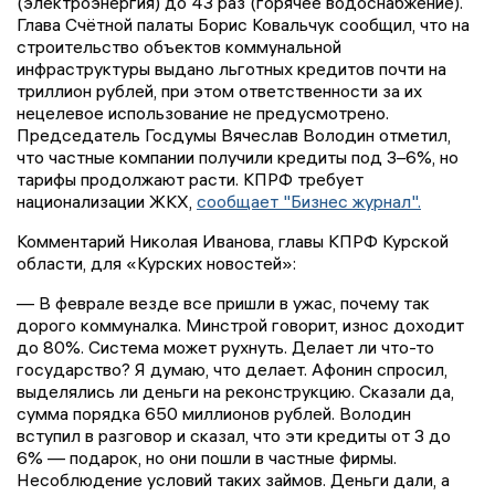
(электроэнергия) до 43 раз (горячее водоснабжение).
Глава Счётной палаты Борис Ковальчук сообщил, что на
строительство объектов коммунальной
инфраструктуры выдано льготных кредитов почти на
триллион рублей, при этом ответственности за их
нецелевое использование не предусмотрено.
Председатель Госдумы Вячеслав Володин отметил,
что частные компании получили кредиты под 3–6%, но
тарифы продолжают расти. КПРФ требует
национализации ЖКХ,
сообщает "Бизнес журнал".
Комментарий Николая Иванова, главы КПРФ Курской
области, для «Курских новостей»:
— В феврале везде все пришли в ужас, почему так
дорого коммуналка. Минстрой говорит, износ доходит
до 80%. Система может рухнуть. Делает ли что-то
государство? Я думаю, что делает. Афонин спросил,
выделялись ли деньги на реконструкцию. Сказали да,
сумма порядка 650 миллионов рублей. Володин
вступил в разговор и сказал, что эти кредиты от 3 до
6% — подарок, но они пошли в частные фирмы.
Несоблюдение условий таких займов. Деньги дали, а