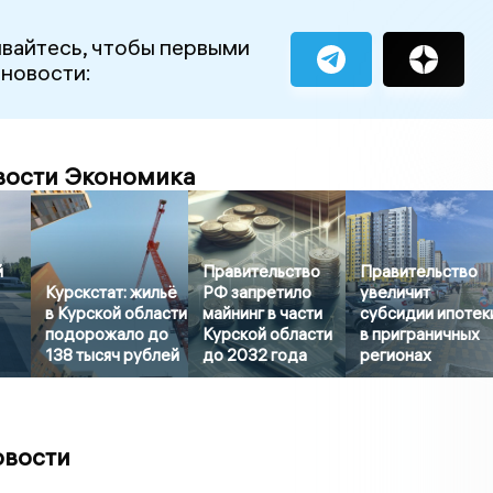
вайтесь, чтобы первыми
 новости:
вости Экономика
й
Правительство
Правительство
Курскстат: жильё
РФ запретило
увеличит
в Курской области
майнинг в части
субсидии ипотек
подорожало до
Курской области
в приграничных
138 тысяч рублей
до 2032 года
регионах
овости