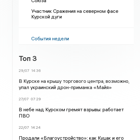
Союза
Участник Сражения на северном фасе
Курской дуги
События недели
Топ 3
29/07
14:36
В Курске на крышу торгового центра, возможно,
упал украинский дрон-приманка «Майя»
27/07
07:29
В небе над Курском гремят взрывы: работает
ПВО
22/07
14:24
Продали «Благоустройство»: как Куцак и его