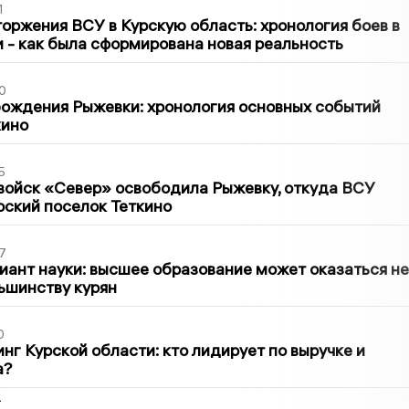
1
оржения ВСУ в Курскую область: хронология боев в
ти - как была сформирована новая реальность
0
ождения Рыжевки: хронология основных событий
кино
5
войск «Север» освободила Рыжевку, откуда ВСУ
рский поселок Теткино
7
иант науки: высшее образование может оказаться не
ьшинству курян
0
нг Курской области: кто лидирует по выручке и
а?
2