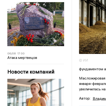
06/08
17:00
Атака мертвецов
© ИИ
фундаментом а
Новости компаний
Масложировая о
января-феврал
увеличилась на
Автор:
Владим