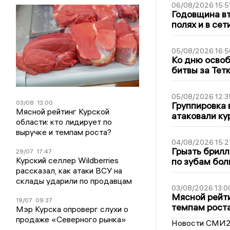
06/08/2026 15:5
Годовщина вт
полях и в се
05/08/2026 16:5
Ко дню освоб
битвы за Тет
05/08/2026 12:3
03/08
13:00
Группировка 
Мясной рейтинг Курской
атаковали ку
области: кто лидирует по
выручке и темпам роста?
04/08/2026 15:2
Грызть брилл
29/07
17:47
Курский селлер Wildberries
по зубам бол
рассказал, как атаки ВСУ на
склады ударили по продавцам
03/08/2026 13:0
Мясной рейти
19/07
09:37
темпам рост
Мэр Курска опроверг слухи о
продаже «Северного рынка»
Новости СМИ