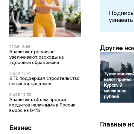
Подписы
узнавать
Другие но
07/08
13:58
Аналитика: россияне
увеличивают расходы на
здоровый образ жизни
04/08
16:55
Туристически
ВТБ поддержал строительство
налог принёс
новых жилых домов
Курску 9
миллионов
04/08
15:53
рублей
Аналитика: объем продаж
кредитов наличными в России
вырос на 64%
Главные н
Бизнес