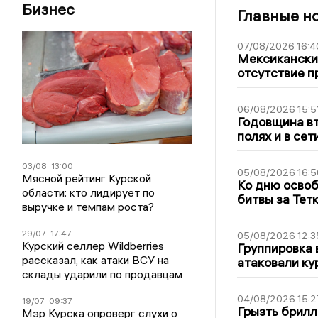
Бизнес
Главные н
07/08/2026 16:4
Мексиканский
отсутствие п
06/08/2026 15:5
Годовщина вт
полях и в се
03/08
13:00
05/08/2026 16:5
Мясной рейтинг Курской
Ко дню освоб
области: кто лидирует по
битвы за Тет
выручке и темпам роста?
29/07
17:47
05/08/2026 12:3
Курский селлер Wildberries
Группировка 
рассказал, как атаки ВСУ на
атаковали ку
склады ударили по продавцам
04/08/2026 15:2
19/07
09:37
Грызть брилл
Мэр Курска опроверг слухи о