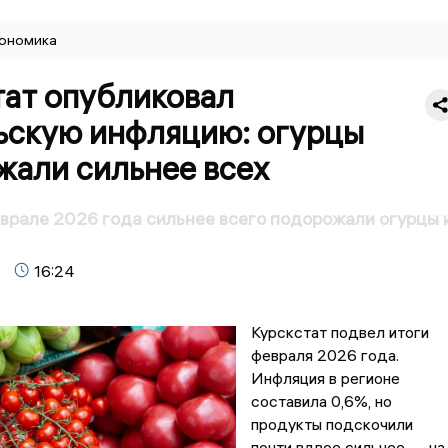
ономика
тат опубликовал
ьскую инфляцию: огурцы
жали сильнее всех
еврале 2026 года сильнее всего подорожали огурцы 
16:24
Курскстат подвел итоги
февраля 2026 года.
Инфляция в регионе
составила 0,6%, но
продукты подскочили
почти вдвое сильнее — на