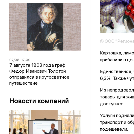
© ООО "Региона
Картошка, лимо
прибавили в цен
07/08
17:00
7 августа 1803 года граф
Федор Иванович Толстой
Единственное, 
отправился в кругосветное
6,3%. Также чут
путешествие
Из непродовол
товары для жив
Новости компаний
доступнее.
Услуги подняли
транспорт и об
подешевели.