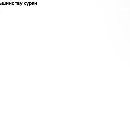
ьшинству курян
2