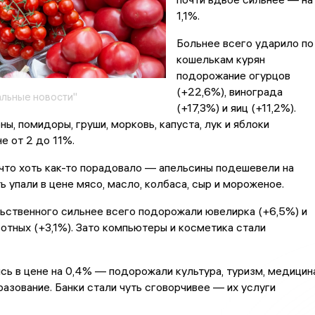
1,1%.
Больнее всего ударило по
кошелькам курян
подорожание огурцов
(+22,6%), винограда
льные новости"
(+17,3%) и яиц (+11,2%).
ны, помидоры, груши, морковь, капуста, лук и яблоки
е от 2 до 11%.
что хоть как-то порадовало — апельсины подешевели на
ь упали в цене мясо, масло, колбаса, сыр и мороженое.
ьственного сильнее всего подорожали ювелирка (+6,5%) и
отных (+3,1%). Зато компьютеры и косметика стали
сь в цене на 0,4% — подорожали культура, туризм, медицина
разование. Банки стали чуть сговорчивее — их услуги