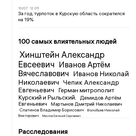
10/07
12:05
За год турпоток в Курскую область сократился
на 19%
100 самых влиятельных людей
Хинштейн Александр
Евсеевич
Иванов Артём
Вячеславович
Иванов Николай
Николаевич
Чепик Александр
Евгеньевич
Герман митрополит
Курский и Рыльский.
Демидов Артём
Евгеньевич
Мартынов Дмитрий Николаевич
Слатинов Владимир Борисович
Волобуев Николай
Викторович
Маслов Евгений Сергеевич
Расследования