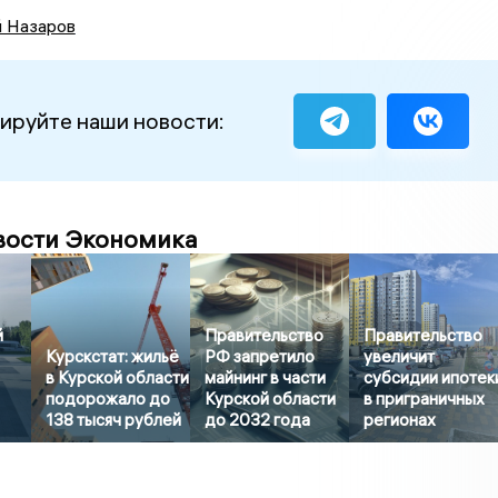
й Назаров
ируйте наши новости:
вости Экономика
й
Правительство
Правительство
Курскстат: жильё
РФ запретило
увеличит
в Курской области
майнинг в части
субсидии ипотек
подорожало до
Курской области
в приграничных
138 тысяч рублей
до 2032 года
регионах