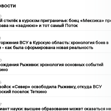
овости
0
 стилёк в курском приграничье: боец «Мексика» пр
рава на «заднюю» и тот самый Поток
1
оржения ВСУ в Курскую область: хронология боев в
ти - как была сформирована новая реальность
0
ождения Рыжевки: хронология основных событий
кино
5
войск «Север» освободила Рыжевку, откуда ВСУ
рский поселок Теткино
7
иант науки: высшее образование может оказаться не