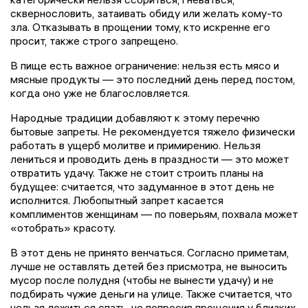
сквернословить, затаивать обиду или желать кому-то
зла. Отказывать в прощении тому, кто искренне его
просит, также строго запрещено.
В пище есть важное ограничение: нельзя есть мясо и
мясные продукты — это последний день перед постом,
когда оно уже не благословляется.
Народные традиции добавляют к этому перечню
бытовые запреты. Не рекомендуется тяжело физически
работать в ущерб молитве и примирению. Нельзя
лениться и проводить день в праздности — это может
отвратить удачу. Также не стоит строить планы на
будущее: считается, что задуманное в этот день не
исполнится. Любопытный запрет касается
комплиментов женщинам — по поверьям, похвала может
«отобрать» красоту.
В этот день не принято венчаться. Согласно приметам,
лучше не оставлять детей без присмотра, не выносить
мусор после полудня (чтобы не вынести удачу) и не
подбирать чужие деньги на улице. Также считается, что
нельзя ложиться спать, не попросив прощения у близких,