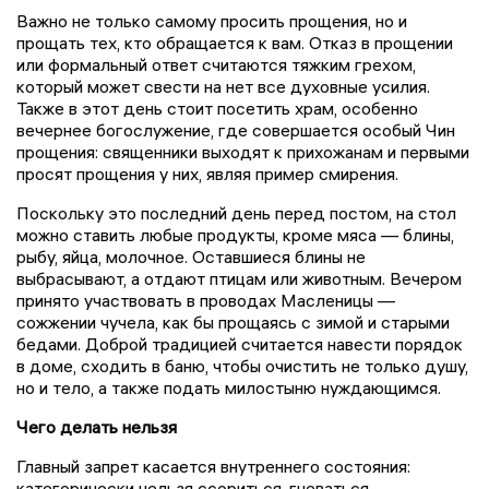
Важно не только самому просить прощения, но и
прощать тех, кто обращается к вам. Отказ в прощении
или формальный ответ считаются тяжким грехом,
который может свести на нет все духовные усилия.
Также в этот день стоит посетить храм, особенно
вечернее богослужение, где совершается особый Чин
прощения: священники выходят к прихожанам и первыми
просят прощения у них, являя пример смирения.
Поскольку это последний день перед постом, на стол
можно ставить любые продукты, кроме мяса — блины,
рыбу, яйца, молочное. Оставшиеся блины не
выбрасывают, а отдают птицам или животным. Вечером
принято участвовать в проводах Масленицы —
сожжении чучела, как бы прощаясь с зимой и старыми
бедами. Доброй традицией считается навести порядок
в доме, сходить в баню, чтобы очистить не только душу,
но и тело, а также подать милостыню нуждающимся.
Чего делать нельзя
Главный запрет касается внутреннего состояния:
категорически нельзя ссориться, гневаться,