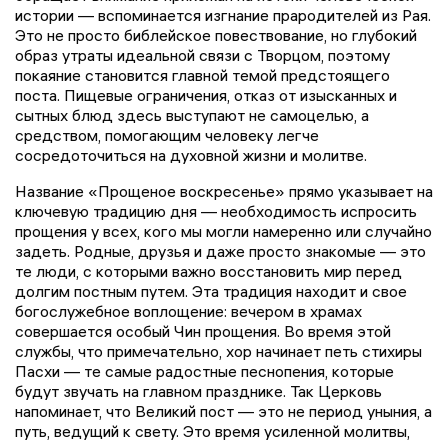
истории — вспоминается изгнание прародителей из Рая.
Это не просто библейское повествование, но глубокий
образ утраты идеальной связи с Творцом, поэтому
покаяние становится главной темой предстоящего
поста. Пищевые ограничения, отказ от изысканных и
сытных блюд здесь выступают не самоцелью, а
средством, помогающим человеку легче
сосредоточиться на духовной жизни и молитве.
Название «Прощеное воскресенье» прямо указывает на
ключевую традицию дня — необходимость испросить
прощения у всех, кого мы могли намеренно или случайно
задеть. Родные, друзья и даже просто знакомые — это
те люди, с которыми важно восстановить мир перед
долгим постным путем. Эта традиция находит и свое
богослужебное воплощение: вечером в храмах
совершается особый Чин прощения. Во время этой
службы, что примечательно, хор начинает петь стихиры
Пасхи — те самые радостные песнопения, которые
будут звучать на главном празднике. Так Церковь
напоминает, что Великий пост — это не период уныния, а
путь, ведущий к свету. Это время усиленной молитвы,