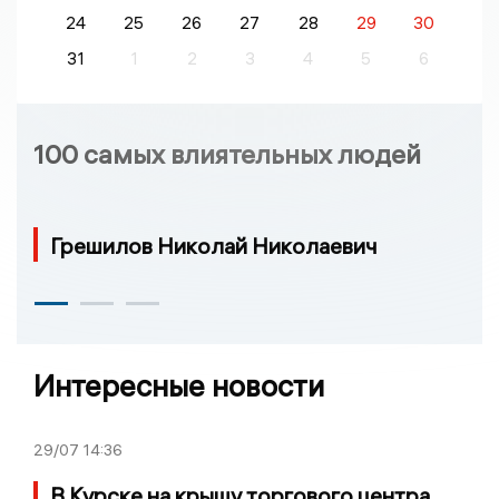
24
25
26
27
28
29
30
31
1
2
3
4
5
6
100 самых влиятельных людей
Грешилов Николай Николаевич
Интересные новости
29/07
14:36
В Курске на крышу торгового центра,