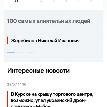
31
1
2
3
4
5
6
100 самых влиятельных людей
Жеребилов Николай Иванович
Интересные новости
29/07
14:36
В Курске на крышу торгового центра,
возможно, упал украинский дрон-
приманка «Майя»