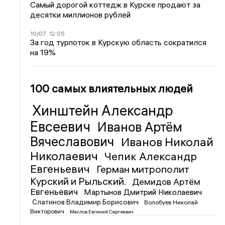
Самый дорогой коттедж в Курске продают за
десятки миллионов рублей
10/07
12:05
За год турпоток в Курскую область сократился
на 19%
100 самых влиятельных людей
Хинштейн Александр
Евсеевич
Иванов Артём
Вячеславович
Иванов Николай
Николаевич
Чепик Александр
Евгеньевич
Герман митрополит
Курский и Рыльский.
Демидов Артём
Евгеньевич
Мартынов Дмитрий Николаевич
Слатинов Владимир Борисович
Волобуев Николай
Викторович
Маслов Евгений Сергеевич