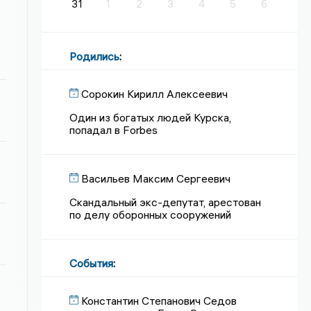
31
1
2
3
4
5
6
Родились
:
Сорокин Кирилл Алексеевич
Один из богатых людей Курска,
попадал в Forbes
Васильев Максим Сергеевич
Скандальный экс-депутат, арестован
по делу оборонных сооружений
События
:
Константин Степанович Седов