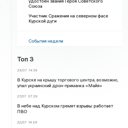
удостоен звания Героя Советского
Союза
Участник Сражения на северном фасе
Курской дуги
События недели
Топ 3
29/07
14:36
В Курске на крышу торгового центра, возможно,
упал украинский дрон-приманка «Майя»
27/07
07:29
В небе над Курском гремят взрывы: работает
ПВО
22/07
14:24