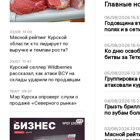
Главные н
06/08/2026 15:5
Годовщина вт
полях и в се
03/08
13:00
Мясной рейтинг Курской
области: кто лидирует по
05/08/2026 16:5
выручке и темпам роста?
Ко дню освоб
битвы за Тет
29/07
17:47
Курский селлер Wildberries
рассказал, как атаки ВСУ на
05/08/2026 12:3
Группировка 
склады ударили по продавцам
атаковали ку
19/07
09:37
Мэр Курска опроверг слухи о
04/08/2026 15:2
продаже «Северного рынка»
Грызть брилл
по зубам бол
03/08/2026 13:0
Мясной рейти