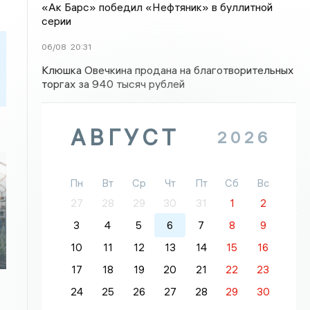
«Ак Барс» победил «Нефтяник» в буллитной
серии
06/08
20:31
Клюшка Овечкина продана на благотворительных
торгах за 940 тысяч рублей
АВГУСТ
2026
Пн
Вт
Ср
Чт
Пт
Сб
Вс
27
28
29
30
31
1
2
3
4
5
6
7
8
9
10
11
12
13
14
15
16
17
18
19
20
21
22
23
24
25
26
27
28
29
30