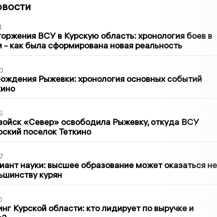
овости
1
оржения ВСУ в Курскую область: хронология боев в
ти - как была сформирована новая реальность
0
ождения Рыжевки: хронология основных событий
кино
5
войск «Север» освободила Рыжевку, откуда ВСУ
рский поселок Теткино
7
иант науки: высшее образование может оказаться не
ьшинству курян
0
нг Курской области: кто лидирует по выручке и