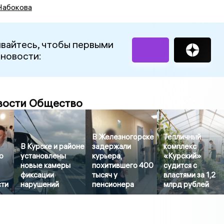
Набокова
вайтесь, чтобы первыми
 новости:
вости Общество
В Железногорске
Тепличный
В Курске и районе
задержали
комплекс
о
установлены
курьера,
«Курский»
новые камеры
похитившего 400
судится с
фиксации
тысяч у
властями за 1,2
сти
нарушений
пенсионера
млрд рублей