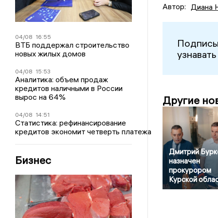
Автор:
Диана 
04/08
16:55
Подписы
ВТБ поддержал строительство
узнавать
новых жилых домов
04/08
15:53
Аналитика: объем продаж
кредитов наличными в России
вырос на 64%
Другие но
04/08
14:51
Статистика: рефинансирование
кредитов экономит четверть платежа
Дмитрий Бурк
Бизнес
назначен
прокурором
Курской обла