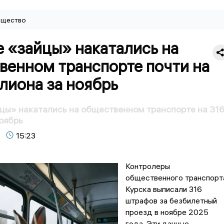
щество
 «зайцы» накатались на
венном транспорте почти на
лиона за ноябрь
цы» накатались на общественном транспорте на 31
оябрь
15:23
Контролеры
общественного транспорт
Курска выписали 316
штрафов за безбилетный
проезд в ноябре 2025
года. Эти данные