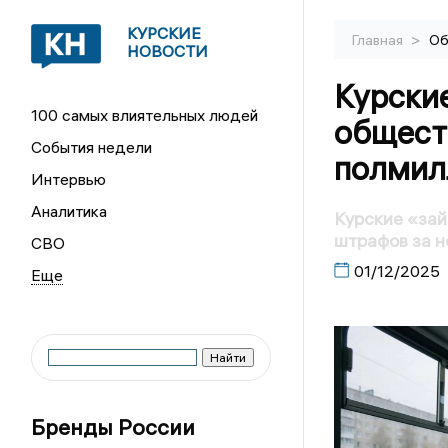
КУРСКИЕ
>
Главная
Об
НОВОСТИ
Курские
100 самых влиятельных людей
общест
События недели
полмил
Интервью
Аналитика
Курские «зай
штрафов за н
СВО
01/12/2025
Бренды России