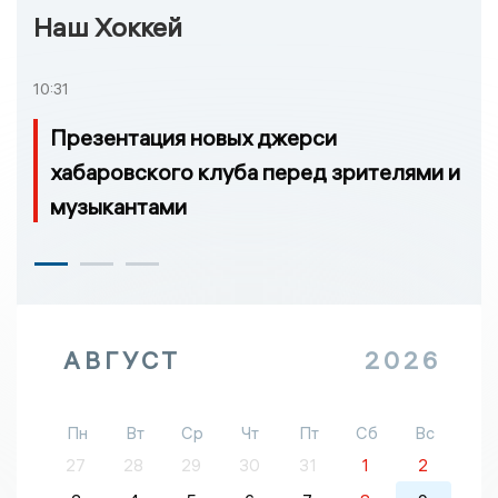
Наш Хоккей
10:31
Презентация новых джерси
хабаровского клуба перед зрителями и
музыкантами
АВГУСТ
2026
Пн
Вт
Ср
Чт
Пт
Сб
Вс
27
28
29
30
31
1
2